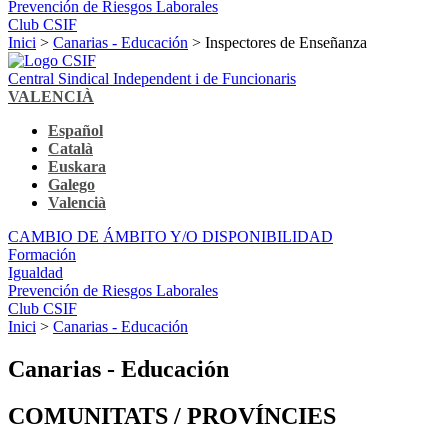
Prevención de Riesgos Laborales
Club CSIF
Inici
>
Canarias - Educación
> Inspectores de Enseñanza
Central Sindical Independent i de Funcionaris
VALENCIÀ
Español
Català
Euskara
Galego
Valencià
CAMBIO DE ÁMBITO Y/O DISPONIBILIDAD
Formación
Igualdad
Prevención de Riesgos Laborales
Club CSIF
Inici
>
Canarias - Educación
Canarias - Educación
COMUNITATS / PROVÍNCIES