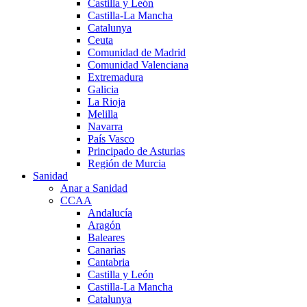
Castilla y León
Castilla-La Mancha
Catalunya
Ceuta
Comunidad de Madrid
Comunidad Valenciana
Extremadura
Galicia
La Rioja
Melilla
Navarra
País Vasco
Principado de Asturias
Región de Murcia
Sanidad
Anar a Sanidad
CCAA
Andalucía
Aragón
Baleares
Canarias
Cantabria
Castilla y León
Castilla-La Mancha
Catalunya