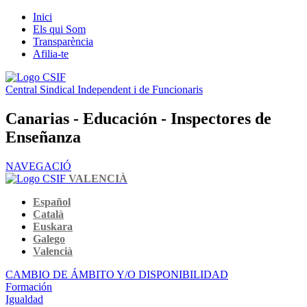
Inici
Els qui Som
Transparència
Afilia-te
Central Sindical Independent i de Funcionaris
Canarias - Educación - Inspectores de
Enseñanza
NAVEGACIÓ
VALENCIÀ
Español
Català
Euskara
Galego
Valencià
CAMBIO DE ÁMBITO Y/O DISPONIBILIDAD
Formación
Igualdad