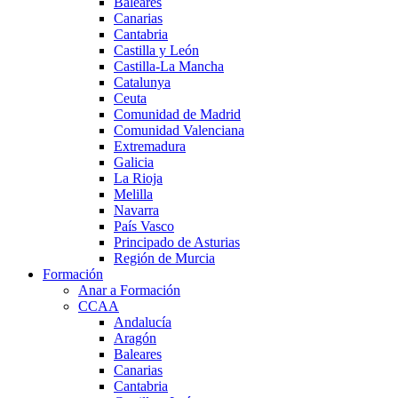
Baleares
Canarias
Cantabria
Castilla y León
Castilla-La Mancha
Catalunya
Ceuta
Comunidad de Madrid
Comunidad Valenciana
Extremadura
Galicia
La Rioja
Melilla
Navarra
País Vasco
Principado de Asturias
Región de Murcia
Formación
Anar a Formación
CCAA
Andalucía
Aragón
Baleares
Canarias
Cantabria