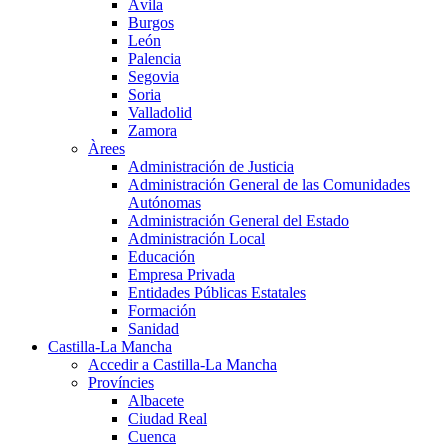
Ávila
Burgos
León
Palencia
Segovia
Soria
Valladolid
Zamora
Àrees
Administración de Justicia
Administración General de las Comunidades
Autónomas
Administración General del Estado
Administración Local
Educación
Empresa Privada
Entidades Públicas Estatales
Formación
Sanidad
Castilla-La Mancha
Accedir a Castilla-La Mancha
Províncies
Albacete
Ciudad Real
Cuenca