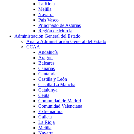
La Rioja
Melilla
Navarra
País Vasco
Principado de Asturias
Región de Murcia
Administración General del Estado
Anar a Administración General del Estado
CCAA
Andalucía
Aragón
Baleares
Canarias
Cantabria
Castilla y León
Castilla-La Mancha
Catalunya
Ceuta
Comunidad de Madrid
Comunidad Valenciana
Extremadura
Galicia
La Rioja
Melilla
Navarra