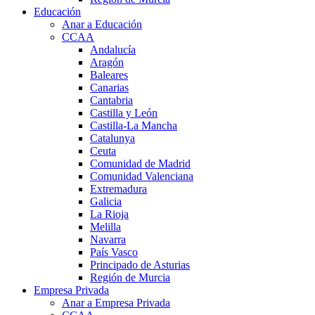
Educación
Anar a Educación
CCAA
Andalucía
Aragón
Baleares
Canarias
Cantabria
Castilla y León
Castilla-La Mancha
Catalunya
Ceuta
Comunidad de Madrid
Comunidad Valenciana
Extremadura
Galicia
La Rioja
Melilla
Navarra
País Vasco
Principado de Asturias
Región de Murcia
Empresa Privada
Anar a Empresa Privada