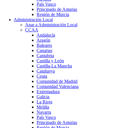
País Vasco
Principado de Asturias
Región de Murcia
Administración Local
Anar a Administración Local
CCAA
Andalucía
Aragón
Baleares
Canarias
Cantabria
Castilla y León
Castilla-La Mancha
Catalunya
Ceuta
Comunidad de Madrid
Comunidad Valenciana
Extremadura
Galicia
La Rioja
Melilla
Navarra
País Vasco
Principado de Asturias
Región de Murcia