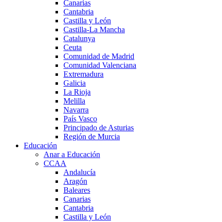
Canarias
Cantabria
Castilla y León
Castilla-La Mancha
Catalunya
Ceuta
Comunidad de Madrid
Comunidad Valenciana
Extremadura
Galicia
La Rioja
Melilla
Navarra
País Vasco
Principado de Asturias
Región de Murcia
Educación
Anar a Educación
CCAA
Andalucía
Aragón
Baleares
Canarias
Cantabria
Castilla y León