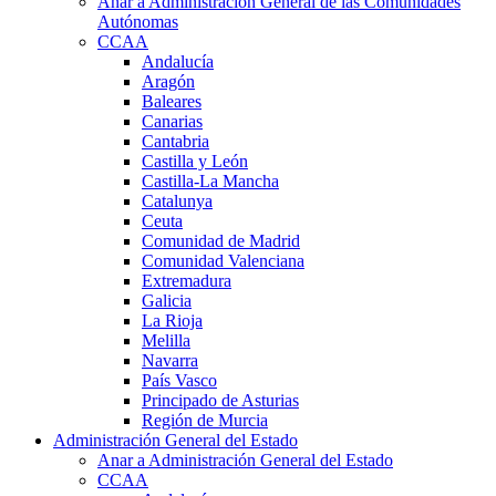
Anar a Administración General de las Comunidades
Autónomas
CCAA
Andalucía
Aragón
Baleares
Canarias
Cantabria
Castilla y León
Castilla-La Mancha
Catalunya
Ceuta
Comunidad de Madrid
Comunidad Valenciana
Extremadura
Galicia
La Rioja
Melilla
Navarra
País Vasco
Principado de Asturias
Región de Murcia
Administración General del Estado
Anar a Administración General del Estado
CCAA