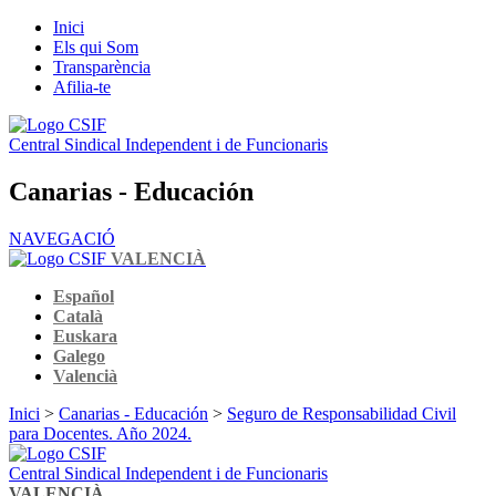
Inici
Els qui Som
Transparència
Afilia-te
Central Sindical Independent i de Funcionaris
Canarias - Educación
NAVEGACIÓ
VALENCIÀ
Español
Català
Euskara
Galego
Valencià
Inici
>
Canarias - Educación
>
Seguro de Responsabilidad Civil
para Docentes. Año 2024.
Central Sindical Independent i de Funcionaris
VALENCIÀ