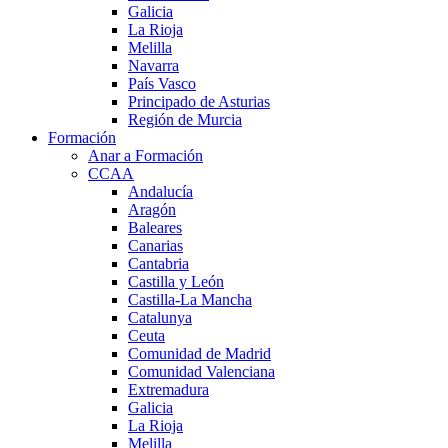
Galicia
La Rioja
Melilla
Navarra
País Vasco
Principado de Asturias
Región de Murcia
Formación
Anar a Formación
CCAA
Andalucía
Aragón
Baleares
Canarias
Cantabria
Castilla y León
Castilla-La Mancha
Catalunya
Ceuta
Comunidad de Madrid
Comunidad Valenciana
Extremadura
Galicia
La Rioja
Melilla