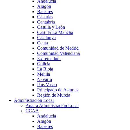
Andalucía
Aragón
Baleares
Canarias
Cantabria
Castilla y León
Castilla-La Mancha
Catalunya
Ceuta
Comunidad de Madrid
Comunidad Valenciana
Extremadura
Galicia
La Rioja
Melilla
Navarra
País Vasco
Principado de Asturias
Región de Murcia
Administración Local
Anar a Administración Local
CCAA
Andalucía
Aragón
Baleares