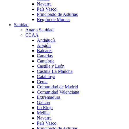
Navarra
País Vasco
Principado de Asturias
Región de Murcia
Sanidad
Anar a Sanidad
CCAA
Andalucía
Aragón
Baleares
Canarias
Cantabria
Castilla y León
Castilla-La Mancha
Catalunya
Ceuta
Comunidad de Madrid
Comunidad Valenciana
Extremadura
Galicia
La Rioja
Melilla
Navarra
País Vasco
Principado de Asturias