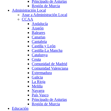
Principado de Asturias
Región de Murcia
Administración Local
Anar a Administración Local
CCAA
Andalucía
Aragón
Baleares
Canarias
Cantabria
Castilla y León
Castilla-La Mancha
Catalunya
Ceuta
Comunidad de Madrid
Comunidad Valenciana
Extremadura
Galicia
La Rioja
Melilla
Navarra
País Vasco
Principado de Asturias
Región de Murcia
Educación