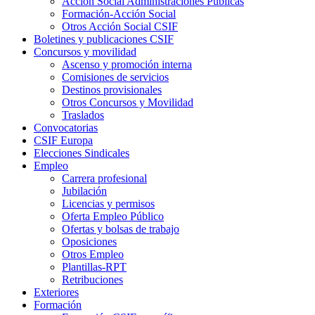
Acción Social Administraciones Públicas
Formación-Acción Social
Otros Acción Social CSIF
Boletines y publicaciones CSIF
Concursos y movilidad
Ascenso y promoción interna
Comisiones de servicios
Destinos provisionales
Otros Concursos y Movilidad
Traslados
Convocatorias
CSIF Europa
Elecciones Sindicales
Empleo
Carrera profesional
Jubilación
Licencias y permisos
Oferta Empleo Público
Ofertas y bolsas de trabajo
Oposiciones
Otros Empleo
Plantillas-RPT
Retribuciones
Exteriores
Formación