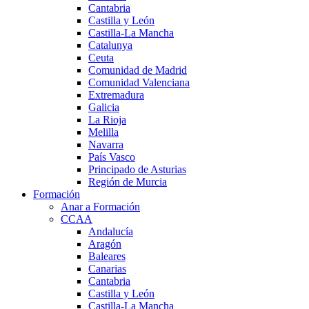
Cantabria
Castilla y León
Castilla-La Mancha
Catalunya
Ceuta
Comunidad de Madrid
Comunidad Valenciana
Extremadura
Galicia
La Rioja
Melilla
Navarra
País Vasco
Principado de Asturias
Región de Murcia
Formación
Anar a Formación
CCAA
Andalucía
Aragón
Baleares
Canarias
Cantabria
Castilla y León
Castilla-La Mancha