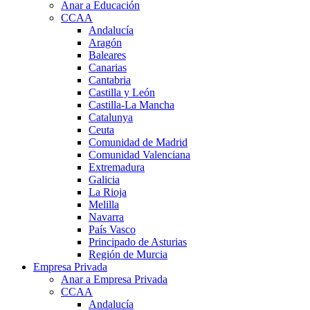
Anar a Educación
CCAA
Andalucía
Aragón
Baleares
Canarias
Cantabria
Castilla y León
Castilla-La Mancha
Catalunya
Ceuta
Comunidad de Madrid
Comunidad Valenciana
Extremadura
Galicia
La Rioja
Melilla
Navarra
País Vasco
Principado de Asturias
Región de Murcia
Empresa Privada
Anar a Empresa Privada
CCAA
Andalucía