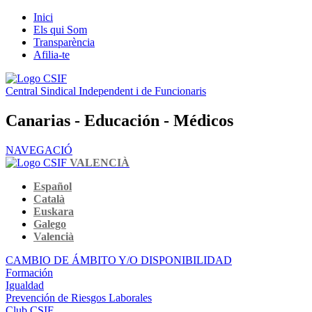
Inici
Els qui Som
Transparència
Afilia-te
Central Sindical Independent i de Funcionaris
Canarias - Educación - Médicos
NAVEGACIÓ
VALENCIÀ
Español
Català
Euskara
Galego
Valencià
CAMBIO DE ÁMBITO Y/O DISPONIBILIDAD
Formación
Igualdad
Prevención de Riesgos Laborales
Club CSIF