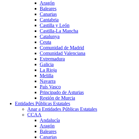
Aragón
Baleares
Canarias
Cantabria
Castilla y León
Castilla-La Mancha
Catalunya
Ceuta
Comunidad de Madrid
Comunidad Valenciana
Extremadura
Galicia
La Rioja
Melilla
Navarra
País Vasco
Principado de Asturias
Región de Murcia
Entidades Públicas Estatales
Anar a Entidades Públicas Estatales
CCAA
Andalucía
Aragón
Baleares
Canarias