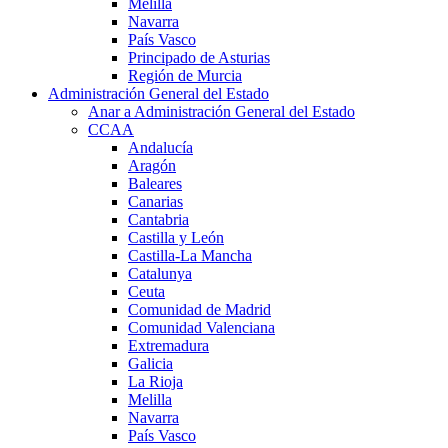
Melilla
Navarra
País Vasco
Principado de Asturias
Región de Murcia
Administración General del Estado
Anar a Administración General del Estado
CCAA
Andalucía
Aragón
Baleares
Canarias
Cantabria
Castilla y León
Castilla-La Mancha
Catalunya
Ceuta
Comunidad de Madrid
Comunidad Valenciana
Extremadura
Galicia
La Rioja
Melilla
Navarra
País Vasco