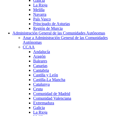
Galicia
La Rioja
Melilla
Navarra
País Vasco
Principado de Asturias
Región de Murcia
Administración General de las Comunidades Autónomas
Anar a Administración General de las Comunidades
Autónomas
CCAA
Andalucía
Aragón
Baleares
Canarias
Cantabria
Castilla y León
Castilla-La Mancha
Catalunya
Ceuta
Comunidad de Madrid
Comunidad Valenciana
Extremadura
Galicia
La Rioja