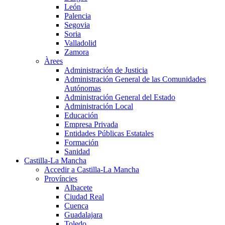
León
Palencia
Segovia
Soria
Valladolid
Zamora
Àrees
Administración de Justicia
Administración General de las Comunidades
Autónomas
Administración General del Estado
Administración Local
Educación
Empresa Privada
Entidades Públicas Estatales
Formación
Sanidad
Castilla-La Mancha
Accedir a Castilla-La Mancha
Províncies
Albacete
Ciudad Real
Cuenca
Guadalajara
Toledo