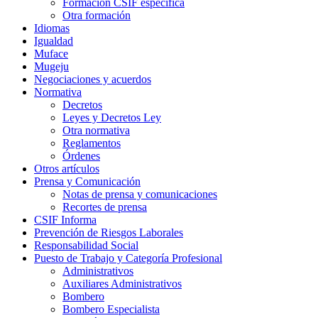
Formación CSIF específica
Otra formación
Idiomas
Igualdad
Muface
Mugeju
Negociaciones y acuerdos
Normativa
Decretos
Leyes y Decretos Ley
Otra normativa
Reglamentos
Órdenes
Otros artículos
Prensa y Comunicación
Notas de prensa y comunicaciones
Recortes de prensa
CSIF Informa
Prevención de Riesgos Laborales
Responsabilidad Social
Puesto de Trabajo y Categoría Profesional
Administrativos
Auxiliares Administrativos
Bombero
Bombero Especialista