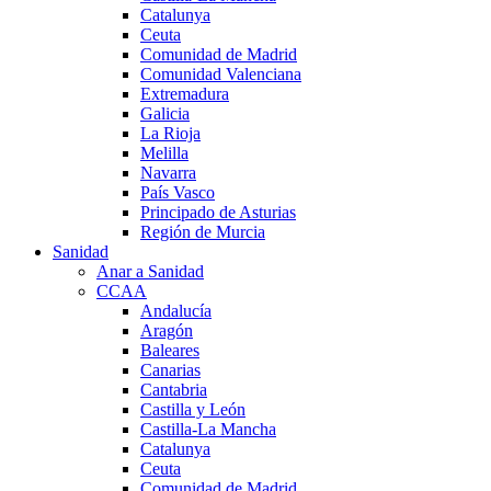
Catalunya
Ceuta
Comunidad de Madrid
Comunidad Valenciana
Extremadura
Galicia
La Rioja
Melilla
Navarra
País Vasco
Principado de Asturias
Región de Murcia
Sanidad
Anar a Sanidad
CCAA
Andalucía
Aragón
Baleares
Canarias
Cantabria
Castilla y León
Castilla-La Mancha
Catalunya
Ceuta
Comunidad de Madrid