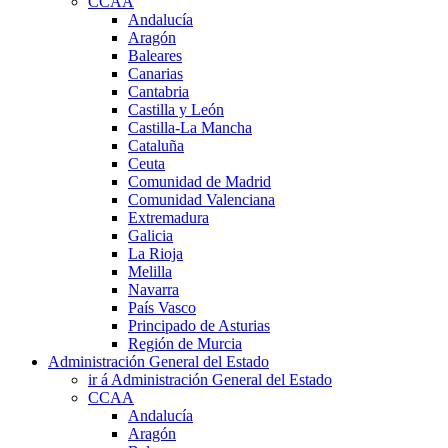
CCAA
Andalucía
Aragón
Baleares
Canarias
Cantabria
Castilla y León
Castilla-La Mancha
Cataluña
Ceuta
Comunidad de Madrid
Comunidad Valenciana
Extremadura
Galicia
La Rioja
Melilla
Navarra
País Vasco
Principado de Asturias
Región de Murcia
Administración General del Estado
ir á Administración General del Estado
CCAA
Andalucía
Aragón