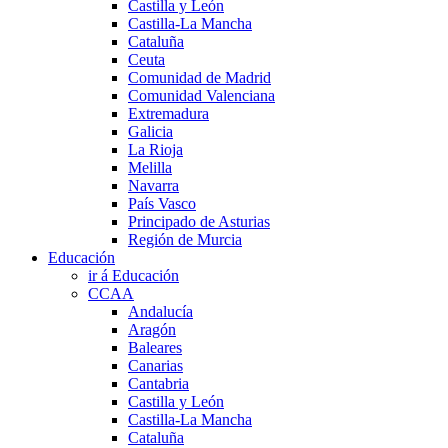
Castilla y León
Castilla-La Mancha
Cataluña
Ceuta
Comunidad de Madrid
Comunidad Valenciana
Extremadura
Galicia
La Rioja
Melilla
Navarra
País Vasco
Principado de Asturias
Región de Murcia
Educación
ir á Educación
CCAA
Andalucía
Aragón
Baleares
Canarias
Cantabria
Castilla y León
Castilla-La Mancha
Cataluña