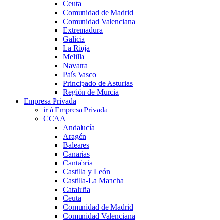
Ceuta
Comunidad de Madrid
Comunidad Valenciana
Extremadura
Galicia
La Rioja
Melilla
Navarra
País Vasco
Principado de Asturias
Región de Murcia
Empresa Privada
ir á Empresa Privada
CCAA
Andalucía
Aragón
Baleares
Canarias
Cantabria
Castilla y León
Castilla-La Mancha
Cataluña
Ceuta
Comunidad de Madrid
Comunidad Valenciana