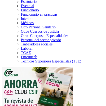
Estatutario
Eventual
Funcionario
Funcionario en prácticas
Interino
Médicos
Otro Personal Sanitario
Otros Cuerpos de Justicia
Otros Cuerpos o Especialidades
Personal del sector privado
Trabajadores sociales
Laboral
TCAE
Enfermería
Técnicos Superiores Especialistas (TSE)