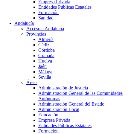
Empresa Privada
Entidades Públicas Estatales
Formación
Sanidad
Andalucía
Acceso a Andalucía
Provincias
Almería
Cádiz
Córdoba
Granada
Huelva
Jaén
Málaga
Sevilla
Áreas
Administración de Justicia
Administración General de las Comunidades
Autónomas
Administración General del Estado
Administración Local
Educación
Empresa Privada
Entidades Públicas Estatales
Formación