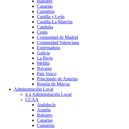
Baleares
Canarias
Cantabria
Castilla y León
Castilla-La Mancha
Cataluña
Ceuta
Comunidad de Madrid
Comunidad Valenciana
Extremadura
Galicia
La Rioja
Melilla
Navarra
País Vasco
Principado de Asturias
Región de Murcia
Administración Local
ir á Administración Local
CCAA
Andalucía
Aragón
Baleares
Canarias
Cantabria