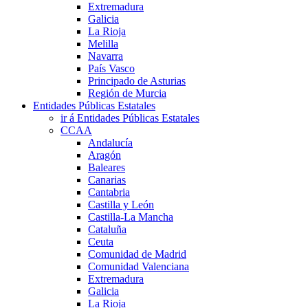
Extremadura
Galicia
La Rioja
Melilla
Navarra
País Vasco
Principado de Asturias
Región de Murcia
Entidades Públicas Estatales
ir á Entidades Públicas Estatales
CCAA
Andalucía
Aragón
Baleares
Canarias
Cantabria
Castilla y León
Castilla-La Mancha
Cataluña
Ceuta
Comunidad de Madrid
Comunidad Valenciana
Extremadura
Galicia
La Rioja