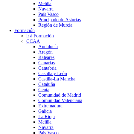
Melilla
Navarra
País Vasco
Principado de Asturias
Región de Murcia
Formación
ir á Formación
CCAA
Andalucía
Aragón
Baleares
Canarias
Cantabria
Castilla y León
Castilla-La Mancha
Cataluña
Ceuta
Comunidad de Madrid
Comunidad Valenciana
Extremadura
Galicia
La Rioja
Melilla
Navarra
País Vasco