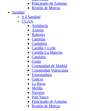
Principado de Asturias
Región de Murcia
Sanidad
ir á Sanidad
CCAA
Andalucía
Aragón
Baleares
Canarias
Cantabria
Castilla y León
Castilla-La Mancha
Cataluña
Ceuta
Comunidad de Madrid
Comunidad Valenciana
Extremadura
Galicia
La Rioja
Melilla
Navarra
País Vasco
Principado de Asturias
Región de Murcia