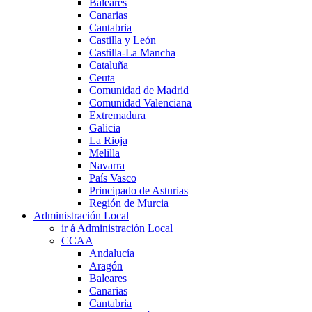
Baleares
Canarias
Cantabria
Castilla y León
Castilla-La Mancha
Cataluña
Ceuta
Comunidad de Madrid
Comunidad Valenciana
Extremadura
Galicia
La Rioja
Melilla
Navarra
País Vasco
Principado de Asturias
Región de Murcia
Administración Local
ir á Administración Local
CCAA
Andalucía
Aragón
Baleares
Canarias
Cantabria