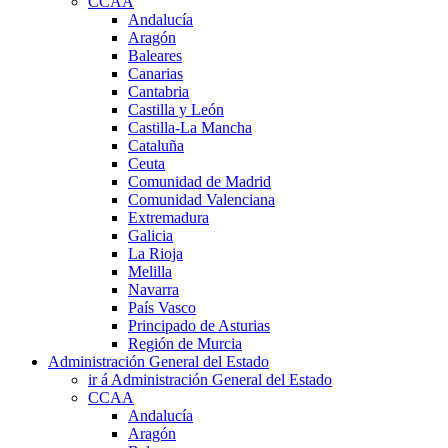
CCAA
Andalucía
Aragón
Baleares
Canarias
Cantabria
Castilla y León
Castilla-La Mancha
Cataluña
Ceuta
Comunidad de Madrid
Comunidad Valenciana
Extremadura
Galicia
La Rioja
Melilla
Navarra
País Vasco
Principado de Asturias
Región de Murcia
Administración General del Estado
ir á Administración General del Estado
CCAA
Andalucía
Aragón