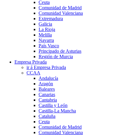
Ceuta
Comunidad de Madrid
Comunidad Valenciana
Extremadura
Galicia
La Rioja
Melilla
Navarra
País Vasco
Principado de Asturias
Región de Murcia
Empresa Privada
ir á Empresa Privada
CCAA
Andalucía
Aragón
Baleares
Canarias
Cantabria
Castilla y León
Castilla-La Mancha
Cataluña
Ceuta
Comunidad de Madrid
Comunidad Valenciana