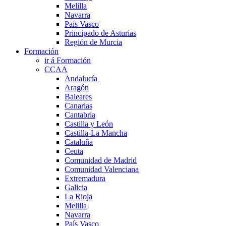
Melilla
Navarra
País Vasco
Principado de Asturias
Región de Murcia
Formación
ir á Formación
CCAA
Andalucía
Aragón
Baleares
Canarias
Cantabria
Castilla y León
Castilla-La Mancha
Cataluña
Ceuta
Comunidad de Madrid
Comunidad Valenciana
Extremadura
Galicia
La Rioja
Melilla
Navarra
País Vasco