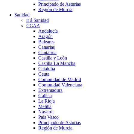
Principado de Asturias
Región de Murcia
Sanidad
ir á Sanidad
CCAA
Andalucía
Aragón
Baleares
Canarias
Cantabria
Castilla y León
Castilla-La Mancha
Cataluña
Ceuta
Comunidad de Madrid
Comunidad Valenciana
Extremadura
Galicia
La Rioja
Melilla
Navarra
País Vasco
Principado de Asturias
Región de Murcia