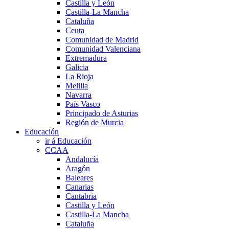
Castilla y León
Castilla-La Mancha
Cataluña
Ceuta
Comunidad de Madrid
Comunidad Valenciana
Extremadura
Galicia
La Rioja
Melilla
Navarra
País Vasco
Principado de Asturias
Región de Murcia
Educación
ir á Educación
CCAA
Andalucía
Aragón
Baleares
Canarias
Cantabria
Castilla y León
Castilla-La Mancha
Cataluña