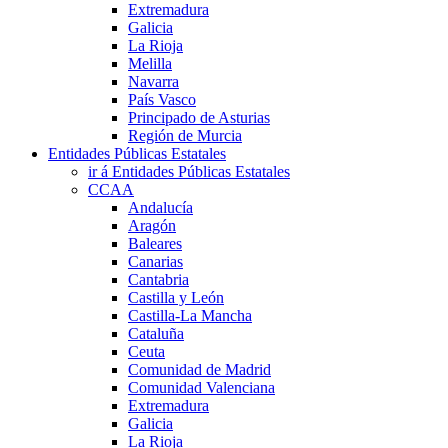
Extremadura
Galicia
La Rioja
Melilla
Navarra
País Vasco
Principado de Asturias
Región de Murcia
Entidades Públicas Estatales
ir á Entidades Públicas Estatales
CCAA
Andalucía
Aragón
Baleares
Canarias
Cantabria
Castilla y León
Castilla-La Mancha
Cataluña
Ceuta
Comunidad de Madrid
Comunidad Valenciana
Extremadura
Galicia
La Rioja