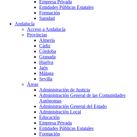
Empresa Privada
Entidades Públicas Estatales
Formación
Sanidad
Andalucía
Acceso a Andalucía
Provincias
Almería
Cádiz
Córdoba
Granada
Huelva
Jaén
Málaga
Sevilla
Áreas
Administración de Justicia
Administración General de las Comunidades
Autónomas
Administración General del Estado
Administración Local
Educación
Empresa Privada
Entidades Públicas Estatales
Formación