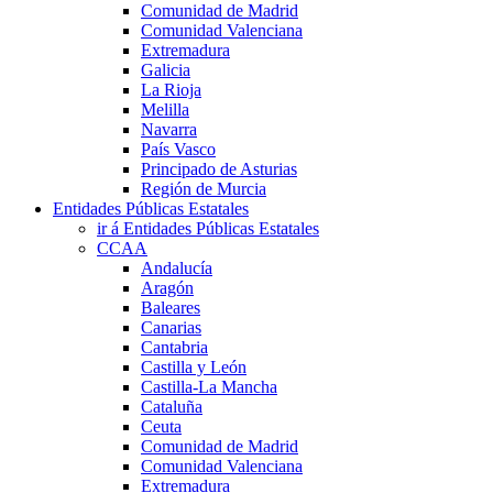
Comunidad de Madrid
Comunidad Valenciana
Extremadura
Galicia
La Rioja
Melilla
Navarra
País Vasco
Principado de Asturias
Región de Murcia
Entidades Públicas Estatales
ir á Entidades Públicas Estatales
CCAA
Andalucía
Aragón
Baleares
Canarias
Cantabria
Castilla y León
Castilla-La Mancha
Cataluña
Ceuta
Comunidad de Madrid
Comunidad Valenciana
Extremadura