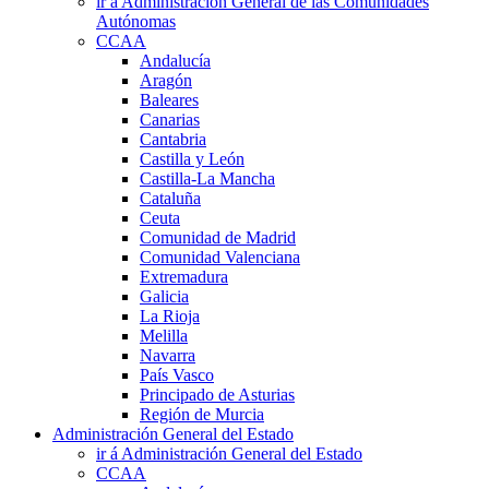
ir á Administración General de las Comunidades
Autónomas
CCAA
Andalucía
Aragón
Baleares
Canarias
Cantabria
Castilla y León
Castilla-La Mancha
Cataluña
Ceuta
Comunidad de Madrid
Comunidad Valenciana
Extremadura
Galicia
La Rioja
Melilla
Navarra
País Vasco
Principado de Asturias
Región de Murcia
Administración General del Estado
ir á Administración General del Estado
CCAA