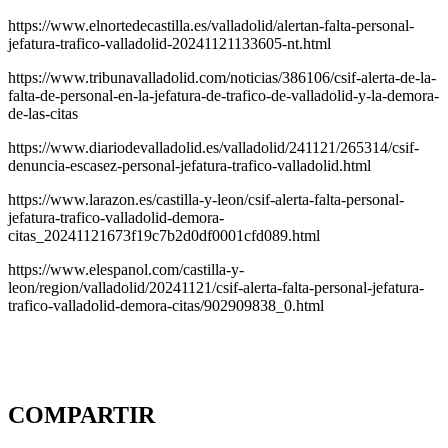
https://www.elnortedecastilla.es/valladolid/alertan-falta-personal-
jefatura-trafico-valladolid-20241121133605-nt.html
https://www.tribunavalladolid.com/noticias/386106/csif-alerta-de-la-
falta-de-personal-en-la-jefatura-de-trafico-de-valladolid-y-la-demora-
de-las-citas
https://www.diariodevalladolid.es/valladolid/241121/265314/csif-
denuncia-escasez-personal-jefatura-trafico-valladolid.html
https://www.larazon.es/castilla-y-leon/csif-alerta-falta-personal-
jefatura-trafico-valladolid-demora-
citas_20241121673f19c7b2d0df0001cfd089.html
https://www.elespanol.com/castilla-y-
leon/region/valladolid/20241121/csif-alerta-falta-personal-jefatura-
trafico-valladolid-demora-citas/902909838_0.html
COMPARTIR