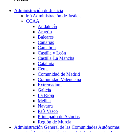
Administración de Justicia
ir á Administración de Justicia
CCAA
Andalucía
Aragón
Baleares
Canarias
Cantabria
Castilla y León
Castilla-La Mancha
Cataluña
Ceuta
Comunidad de Madrid
Comunidad Valenciana
Extremadura
Galicia
La Rioja
Melilla
Navarra
País Vasco
Principado de Asturias
Región de Murcia
Administración General de las Comunidades Autónomas