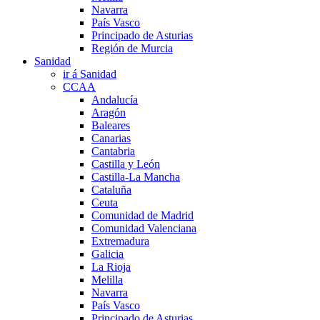
Navarra
País Vasco
Principado de Asturias
Región de Murcia
Sanidad
ir á Sanidad
CCAA
Andalucía
Aragón
Baleares
Canarias
Cantabria
Castilla y León
Castilla-La Mancha
Cataluña
Ceuta
Comunidad de Madrid
Comunidad Valenciana
Extremadura
Galicia
La Rioja
Melilla
Navarra
País Vasco
Principado de Asturias