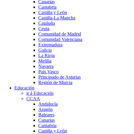
Canarias
Cantabria
Castilla y León
Castilla-La Mancha
Cataluña
Ceuta
Comunidad de Madrid
Comunidad Valenciana
Extremadura
Galicia
La Rioja
Melilla
Navarra
País Vasco
Principado de Asturias
Región de Murcia
Educación
ir á Educación
CCAA
Andalucía
Aragón
Baleares
Canarias
Cantabria
Castilla y León