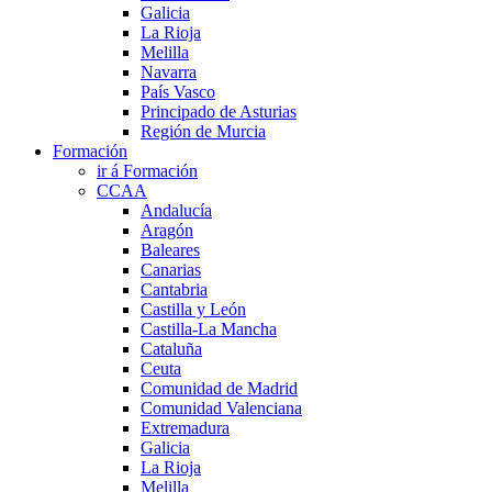
Galicia
La Rioja
Melilla
Navarra
País Vasco
Principado de Asturias
Región de Murcia
Formación
ir á Formación
CCAA
Andalucía
Aragón
Baleares
Canarias
Cantabria
Castilla y León
Castilla-La Mancha
Cataluña
Ceuta
Comunidad de Madrid
Comunidad Valenciana
Extremadura
Galicia
La Rioja
Melilla