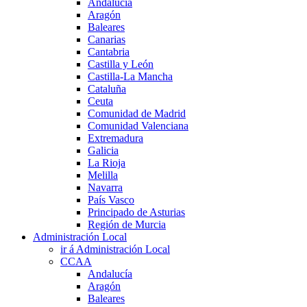
Andalucía
Aragón
Baleares
Canarias
Cantabria
Castilla y León
Castilla-La Mancha
Cataluña
Ceuta
Comunidad de Madrid
Comunidad Valenciana
Extremadura
Galicia
La Rioja
Melilla
Navarra
País Vasco
Principado de Asturias
Región de Murcia
Administración Local
ir á Administración Local
CCAA
Andalucía
Aragón
Baleares