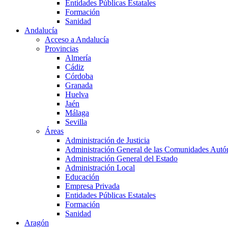
Entidades Públicas Estatales
Formación
Sanidad
Andalucía
Acceso a Andalucía
Provincias
Almería
Cádiz
Córdoba
Granada
Huelva
Jaén
Málaga
Sevilla
Áreas
Administración de Justicia
Administración General de las Comunidades Aut
Administración General del Estado
Administración Local
Educación
Empresa Privada
Entidades Públicas Estatales
Formación
Sanidad
Aragón