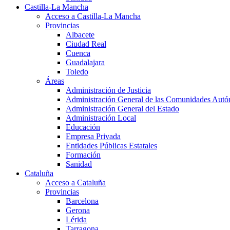
Castilla-La Mancha
Acceso a Castilla-La Mancha
Provincias
Albacete
Ciudad Real
Cuenca
Guadalajara
Toledo
Áreas
Administración de Justicia
Administración General de las Comunidades Aut
Administración General del Estado
Administración Local
Educación
Empresa Privada
Entidades Públicas Estatales
Formación
Sanidad
Cataluña
Acceso a Cataluña
Provincias
Barcelona
Gerona
Lérida
Tarragona