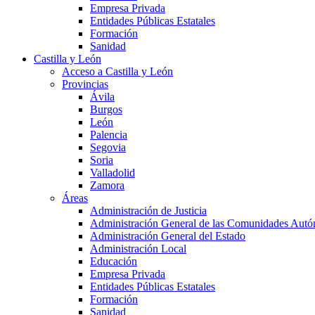
Empresa Privada
Entidades Públicas Estatales
Formación
Sanidad
Castilla y León
Acceso a Castilla y León
Provincias
Ávila
Burgos
León
Palencia
Segovia
Soria
Valladolid
Zamora
Áreas
Administración de Justicia
Administración General de las Comunidades Aut
Administración General del Estado
Administración Local
Educación
Empresa Privada
Entidades Públicas Estatales
Formación
Sanidad