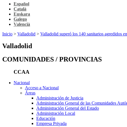
Español
Català
Euskara
Galego
Valencià
Inicio
>
Valladolid
>
Valladolid superó los 140 sanitarios agredidos e
Valladolid
COMUNIDADES / PROVINCIAS
CCAA
Nacional
Acceso a Nacional
Áreas
Administración de Justicia
Administración General de las Comunidades Aut
Administración General del Estado
Administración Local
Educación
Empresa Privada