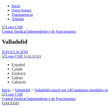
Inicio
Quen Somos
Transparencia
Afiliado
Central Sindical Independente e de Funcionarios
Valladolid
NAVEGACIÓN
GALEGO
Español
Català
Euskara
Galego
Valencià
Inicio
>
Valladolid
>
Valladolid superó los 140 sanitarios agredidos e
Central Sindical Independente e de Funcionarios
GALEGO