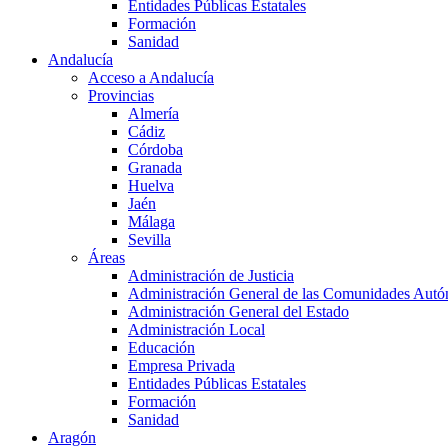
Entidades Públicas Estatales
Formación
Sanidad
Andalucía
Acceso a Andalucía
Provincias
Almería
Cádiz
Córdoba
Granada
Huelva
Jaén
Málaga
Sevilla
Áreas
Administración de Justicia
Administración General de las Comunidades Aut
Administración General del Estado
Administración Local
Educación
Empresa Privada
Entidades Públicas Estatales
Formación
Sanidad
Aragón