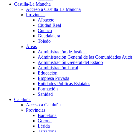
Castilla-La Mancha
Acceso a Castilla-La Mancha
Provincias
Albacete
Ciudad Real
Cuenca
Guadalajara
Toledo
Áreas
Administración de Justicia
Administración General de las Comunidades Aut
Administración General del Estado
Administración Local
Educación
Empresa Privada
Entidades Públicas Estatales
Formación
Sanidad
Cataluña
Acceso a Cataluña
Provincias
Barcelona
Gerona
Lérida
Tarragona