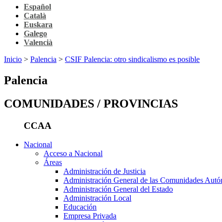
Español
Català
Euskara
Galego
Valencià
Inicio
>
Palencia
>
CSIF Palencia: otro sindicalismo es posible
Palencia
COMUNIDADES / PROVINCIAS
CCAA
Nacional
Acceso a Nacional
Áreas
Administración de Justicia
Administración General de las Comunidades Aut
Administración General del Estado
Administración Local
Educación
Empresa Privada