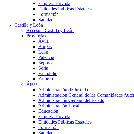
Empresa Privada
Entidades Públicas Estatales
Formación
Sanidad
Castilla y León
Acceso a Castilla y León
Provincias
Ávila
Burgos
León
Palencia
Segovia
Soria
Valladolid
Zamora
Áreas
Administración de Justicia
Administración General de las Comunidades Aut
Administración General del Estado
Administración Local
Educación
Empresa Privada
Entidades Públicas Estatales
Formación
Sanidad