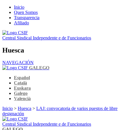
Inicio
Quen Somos
Transparencia
Afiliado
Central Sindical Independente e de Funcionarios
Huesca
NAVEGACIÓN
GALEGO
Español
Català
Euskara
Galego
Valencià
Inicio
>
Huesca
>
LAJ: convocatoria de varios puestos de libre
designación
Central Sindical Independente e de Funcionarios
GALEGO