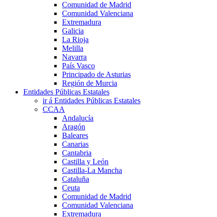
Comunidad de Madrid
Comunidad Valenciana
Extremadura
Galicia
La Rioja
Melilla
Navarra
País Vasco
Principado de Asturias
Región de Murcia
Entidades Públicas Estatales
ir á Entidades Públicas Estatales
CCAA
Andalucía
Aragón
Baleares
Canarias
Cantabria
Castilla y León
Castilla-La Mancha
Cataluña
Ceuta
Comunidad de Madrid
Comunidad Valenciana
Extremadura