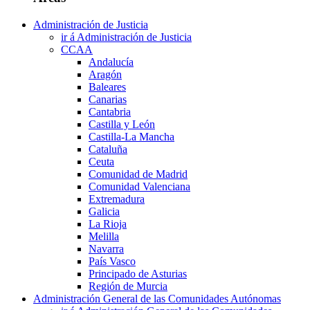
Administración de Justicia
ir á Administración de Justicia
CCAA
Andalucía
Aragón
Baleares
Canarias
Cantabria
Castilla y León
Castilla-La Mancha
Cataluña
Ceuta
Comunidad de Madrid
Comunidad Valenciana
Extremadura
Galicia
La Rioja
Melilla
Navarra
País Vasco
Principado de Asturias
Región de Murcia
Administración General de las Comunidades Autónomas