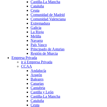
Castilla-La Mancha
Cataluña
Ceuta
Comunidad de Madrid
Comunidad Valenciana
Extremadura
Galicia
La Rioja
Melilla
Navarra
País Vasco
Principado de Asturias
Región de Murcia
Empresa Privada
ir á Empresa Privada
CCAA
Andalucía
Aragón
Baleares
Canarias
Cantabria
Castilla y León
Castilla-La Mancha
Cataluña
Ceuta