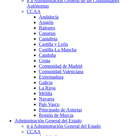
ir á Administración General de las Comunidades
Autónomas
CCAA
Andalucía
Aragón
Baleares
Canarias
Cantabria
Castilla y León
Castilla-La Mancha
Cataluña
Ceuta
Comunidad de Madrid
Comunidad Valenciana
Extremadura
Galicia
La Rioja
Melilla
Navarra
País Vasco
Principado de Asturias
Región de Murcia
Administración General del Estado
ir á Administración General del Estado
CCAA