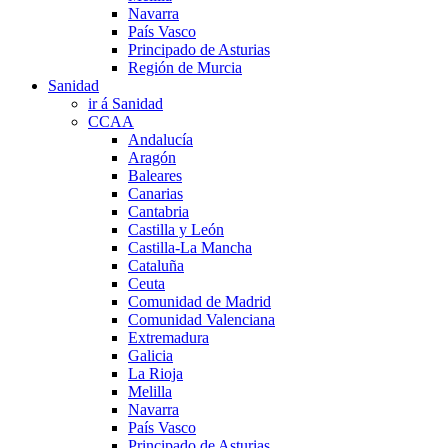
Navarra
País Vasco
Principado de Asturias
Región de Murcia
Sanidad
ir á Sanidad
CCAA
Andalucía
Aragón
Baleares
Canarias
Cantabria
Castilla y León
Castilla-La Mancha
Cataluña
Ceuta
Comunidad de Madrid
Comunidad Valenciana
Extremadura
Galicia
La Rioja
Melilla
Navarra
País Vasco
Principado de Asturias