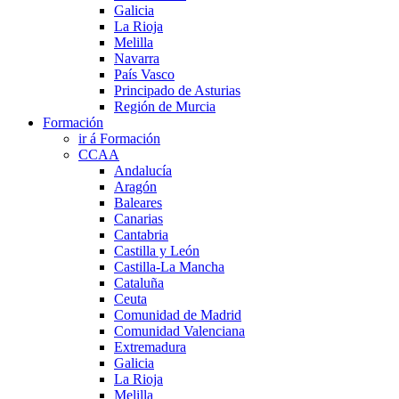
Galicia
La Rioja
Melilla
Navarra
País Vasco
Principado de Asturias
Región de Murcia
Formación
ir á Formación
CCAA
Andalucía
Aragón
Baleares
Canarias
Cantabria
Castilla y León
Castilla-La Mancha
Cataluña
Ceuta
Comunidad de Madrid
Comunidad Valenciana
Extremadura
Galicia
La Rioja
Melilla