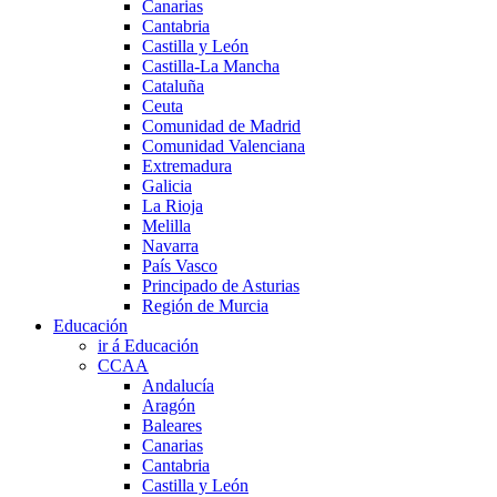
Canarias
Cantabria
Castilla y León
Castilla-La Mancha
Cataluña
Ceuta
Comunidad de Madrid
Comunidad Valenciana
Extremadura
Galicia
La Rioja
Melilla
Navarra
País Vasco
Principado de Asturias
Región de Murcia
Educación
ir á Educación
CCAA
Andalucía
Aragón
Baleares
Canarias
Cantabria
Castilla y León