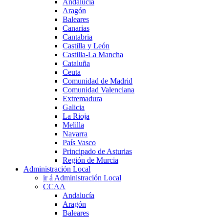
Andalucía
Aragón
Baleares
Canarias
Cantabria
Castilla y León
Castilla-La Mancha
Cataluña
Ceuta
Comunidad de Madrid
Comunidad Valenciana
Extremadura
Galicia
La Rioja
Melilla
Navarra
País Vasco
Principado de Asturias
Región de Murcia
Administración Local
ir á Administración Local
CCAA
Andalucía
Aragón
Baleares