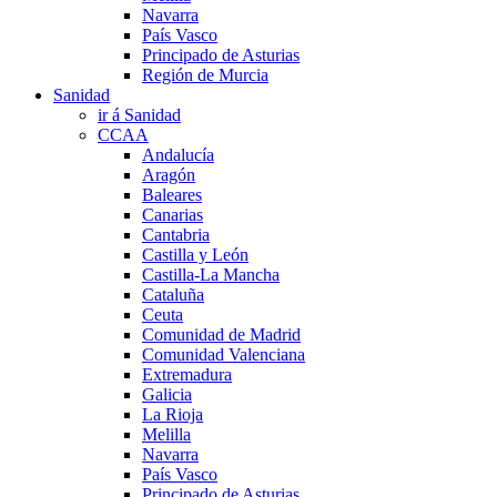
Navarra
País Vasco
Principado de Asturias
Región de Murcia
Sanidad
ir á Sanidad
CCAA
Andalucía
Aragón
Baleares
Canarias
Cantabria
Castilla y León
Castilla-La Mancha
Cataluña
Ceuta
Comunidad de Madrid
Comunidad Valenciana
Extremadura
Galicia
La Rioja
Melilla
Navarra
País Vasco
Principado de Asturias