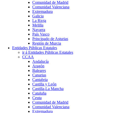
Comunidad de Madrid
Comunidad Valenciana
Extremadura
Galicia
La Rioja
Melilla
Navarra
País Vasco
Principado de Asturias
Región de Murcia
Entidades Públicas Estatales
ir á Entidades Públicas Estatales
CCAA
Andalucía
Aragón
Baleares
Canarias
Cantabria
Castilla y León
Castilla-La Mancha
Cataluña
Ceuta
Comunidad de Madrid
Comunidad Valenciana
Extremadura