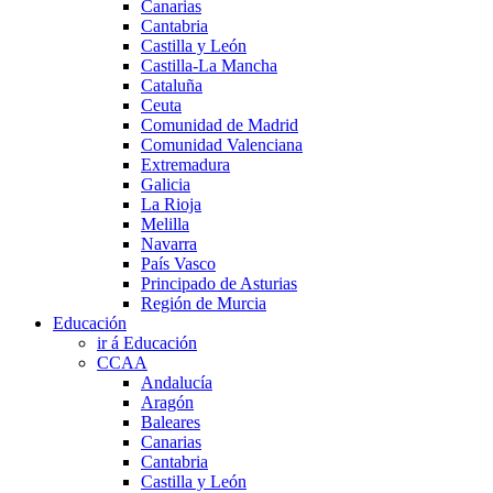
Canarias
Cantabria
Castilla y León
Castilla-La Mancha
Cataluña
Ceuta
Comunidad de Madrid
Comunidad Valenciana
Extremadura
Galicia
La Rioja
Melilla
Navarra
País Vasco
Principado de Asturias
Región de Murcia
Educación
ir á Educación
CCAA
Andalucía
Aragón
Baleares
Canarias
Cantabria
Castilla y León