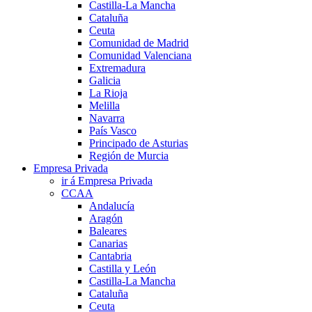
Castilla-La Mancha
Cataluña
Ceuta
Comunidad de Madrid
Comunidad Valenciana
Extremadura
Galicia
La Rioja
Melilla
Navarra
País Vasco
Principado de Asturias
Región de Murcia
Empresa Privada
ir á Empresa Privada
CCAA
Andalucía
Aragón
Baleares
Canarias
Cantabria
Castilla y León
Castilla-La Mancha
Cataluña
Ceuta