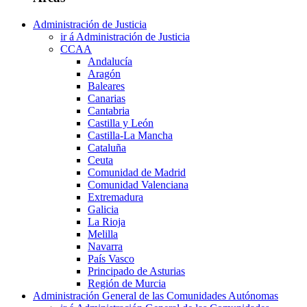
Administración de Justicia
ir á Administración de Justicia
CCAA
Andalucía
Aragón
Baleares
Canarias
Cantabria
Castilla y León
Castilla-La Mancha
Cataluña
Ceuta
Comunidad de Madrid
Comunidad Valenciana
Extremadura
Galicia
La Rioja
Melilla
Navarra
País Vasco
Principado de Asturias
Región de Murcia
Administración General de las Comunidades Autónomas