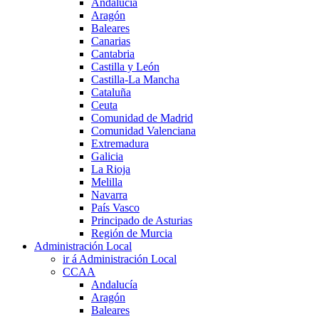
Andalucía
Aragón
Baleares
Canarias
Cantabria
Castilla y León
Castilla-La Mancha
Cataluña
Ceuta
Comunidad de Madrid
Comunidad Valenciana
Extremadura
Galicia
La Rioja
Melilla
Navarra
País Vasco
Principado de Asturias
Región de Murcia
Administración Local
ir á Administración Local
CCAA
Andalucía
Aragón
Baleares