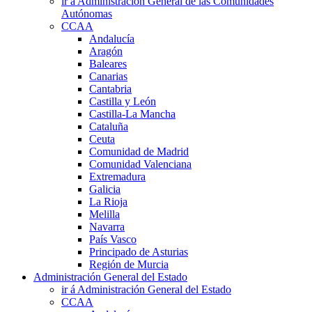
ir á Administración General de las Comunidades
Autónomas
CCAA
Andalucía
Aragón
Baleares
Canarias
Cantabria
Castilla y León
Castilla-La Mancha
Cataluña
Ceuta
Comunidad de Madrid
Comunidad Valenciana
Extremadura
Galicia
La Rioja
Melilla
Navarra
País Vasco
Principado de Asturias
Región de Murcia
Administración General del Estado
ir á Administración General del Estado
CCAA