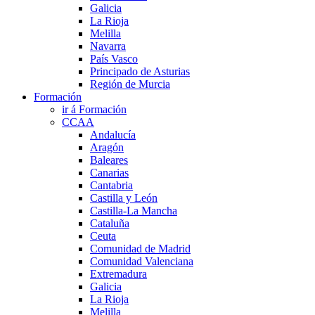
Galicia
La Rioja
Melilla
Navarra
País Vasco
Principado de Asturias
Región de Murcia
Formación
ir á Formación
CCAA
Andalucía
Aragón
Baleares
Canarias
Cantabria
Castilla y León
Castilla-La Mancha
Cataluña
Ceuta
Comunidad de Madrid
Comunidad Valenciana
Extremadura
Galicia
La Rioja
Melilla