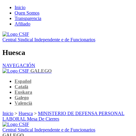
Inicio
Quen Somos
Transparencia
Afiliado
Central Sindical Independente e de Funcionarios
Huesca
NAVEGACIÓN
GALEGO
Español
Català
Euskara
Galego
Valencià
Inicio
>
Huesca
>
MINISTERIO DE DEFENSA PERSONAL
LABORAL Mesa De Cierres
Central Sindical Independente e de Funcionarios
GALEGO