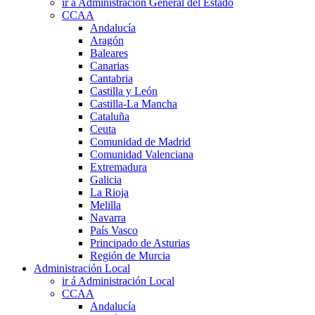
ir á Administración General del Estado
CCAA
Andalucía
Aragón
Baleares
Canarias
Cantabria
Castilla y León
Castilla-La Mancha
Cataluña
Ceuta
Comunidad de Madrid
Comunidad Valenciana
Extremadura
Galicia
La Rioja
Melilla
Navarra
País Vasco
Principado de Asturias
Región de Murcia
Administración Local
ir á Administración Local
CCAA
Andalucía