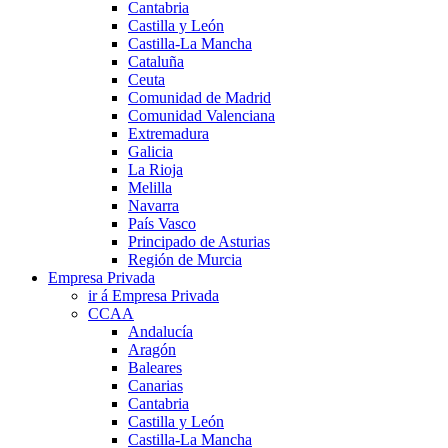
Cantabria
Castilla y León
Castilla-La Mancha
Cataluña
Ceuta
Comunidad de Madrid
Comunidad Valenciana
Extremadura
Galicia
La Rioja
Melilla
Navarra
País Vasco
Principado de Asturias
Región de Murcia
Empresa Privada
ir á Empresa Privada
CCAA
Andalucía
Aragón
Baleares
Canarias
Cantabria
Castilla y León
Castilla-La Mancha