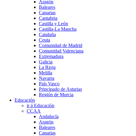
Aragón
Baleares
Canarias
Cantabria
Castilla y León
Castilla-La Mancha
Cataluña
Ceuta
Comunidad de Madrid
Comunidad Valenciana
Extremadura
Galicia
La Rioja
Melilla
Navarra
País Vasco
Principado de Asturias
Región de Murcia
Educación
ir á Educación
CCAA
Andalucía
Aragón
Baleares
Canarias