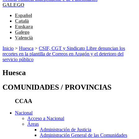
GALEGO
Español
Català
Euskara
Galego
Valencià
Inicio
>
Huesca
>
CSIF, CGT y Sindicato Libre denuncian los
recortes en la plantilla de Correos en Aragón y el deterioro del
servicio público
Huesca
COMUNIDADES / PROVINCIAS
CCAA
Nacional
Acceso a Nacional
Áreas
Administración de Justicia
Administración General de las Comunidades