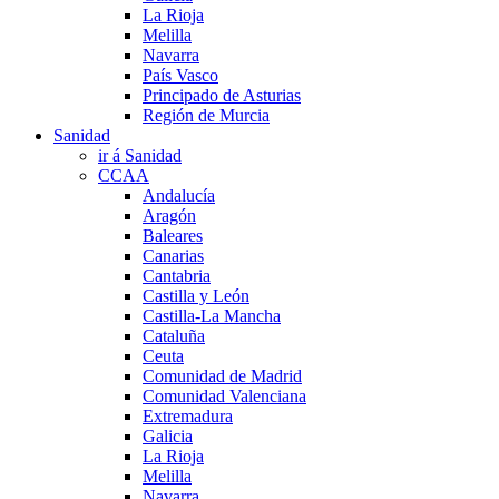
La Rioja
Melilla
Navarra
País Vasco
Principado de Asturias
Región de Murcia
Sanidad
ir á Sanidad
CCAA
Andalucía
Aragón
Baleares
Canarias
Cantabria
Castilla y León
Castilla-La Mancha
Cataluña
Ceuta
Comunidad de Madrid
Comunidad Valenciana
Extremadura
Galicia
La Rioja
Melilla
Navarra