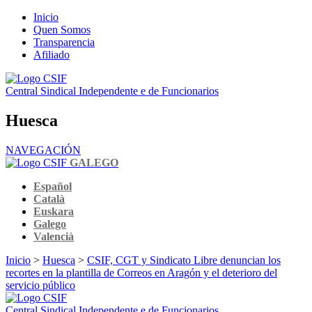
Inicio
Quen Somos
Transparencia
Afiliado
Central Sindical Independente e de Funcionarios
Huesca
NAVEGACIÓN
GALEGO
Español
Català
Euskara
Galego
Valencià
Inicio
>
Huesca
>
CSIF, CGT y Sindicato Libre denuncian los
recortes en la plantilla de Correos en Aragón y el deterioro del
servicio público
Central Sindical Independente e de Funcionarios