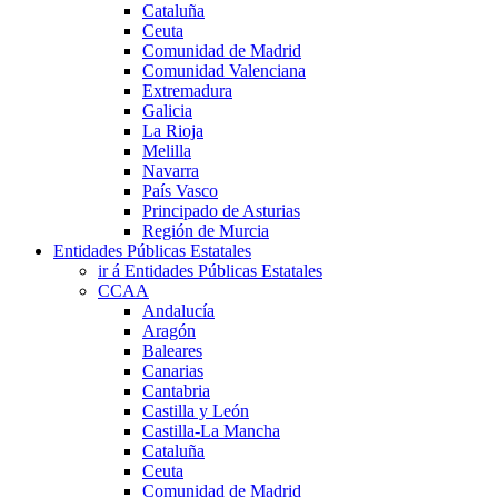
Cataluña
Ceuta
Comunidad de Madrid
Comunidad Valenciana
Extremadura
Galicia
La Rioja
Melilla
Navarra
País Vasco
Principado de Asturias
Región de Murcia
Entidades Públicas Estatales
ir á Entidades Públicas Estatales
CCAA
Andalucía
Aragón
Baleares
Canarias
Cantabria
Castilla y León
Castilla-La Mancha
Cataluña
Ceuta
Comunidad de Madrid