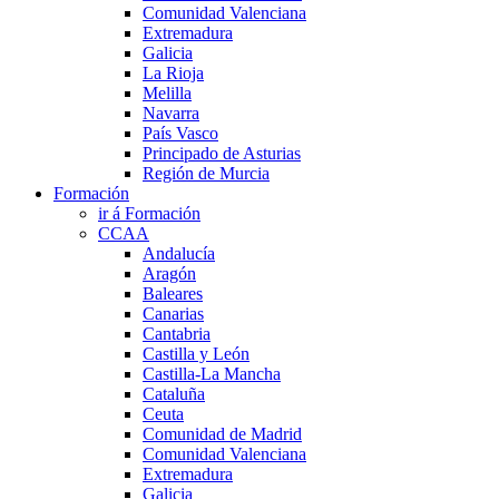
Comunidad Valenciana
Extremadura
Galicia
La Rioja
Melilla
Navarra
País Vasco
Principado de Asturias
Región de Murcia
Formación
ir á Formación
CCAA
Andalucía
Aragón
Baleares
Canarias
Cantabria
Castilla y León
Castilla-La Mancha
Cataluña
Ceuta
Comunidad de Madrid
Comunidad Valenciana
Extremadura
Galicia