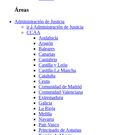
Áreas
Administración de Justicia
ir á Administración de Justicia
CCAA
Andalucía
Aragón
Baleares
Canarias
Cantabria
Castilla y León
Castilla-La Mancha
Cataluña
Ceuta
Comunidad de Madrid
Comunidad Valenciana
Extremadura
Galicia
La Rioja
Melilla
Navarra
País Vasco
Principado de Asturias