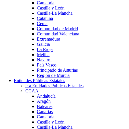
Cantabria
Castilla y León
Castilla-La Mancha
Cataluña
Ceuta
Comunidad de Madrid
Comunidad Valenciana
Extremadura
Galicia
La Rioja
Melilla
Navarra
País Vasco
Principado de Asturias
Región de Murcia
Entidades Públicas Estatales
ir á Entidades Públicas Estatales
CCAA
Andalucía
Aragón
Baleares
Canarias
Cantabria
Castilla y León
Castilla-La Mancha