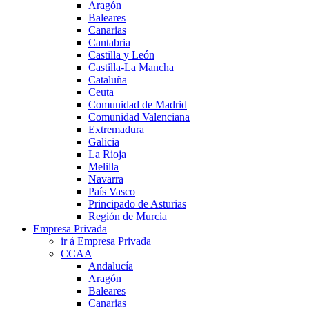
Aragón
Baleares
Canarias
Cantabria
Castilla y León
Castilla-La Mancha
Cataluña
Ceuta
Comunidad de Madrid
Comunidad Valenciana
Extremadura
Galicia
La Rioja
Melilla
Navarra
País Vasco
Principado de Asturias
Región de Murcia
Empresa Privada
ir á Empresa Privada
CCAA
Andalucía
Aragón
Baleares
Canarias