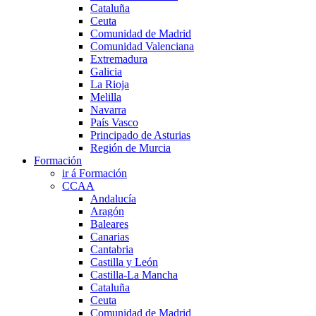
Cataluña
Ceuta
Comunidad de Madrid
Comunidad Valenciana
Extremadura
Galicia
La Rioja
Melilla
Navarra
País Vasco
Principado de Asturias
Región de Murcia
Formación
ir á Formación
CCAA
Andalucía
Aragón
Baleares
Canarias
Cantabria
Castilla y León
Castilla-La Mancha
Cataluña
Ceuta
Comunidad de Madrid