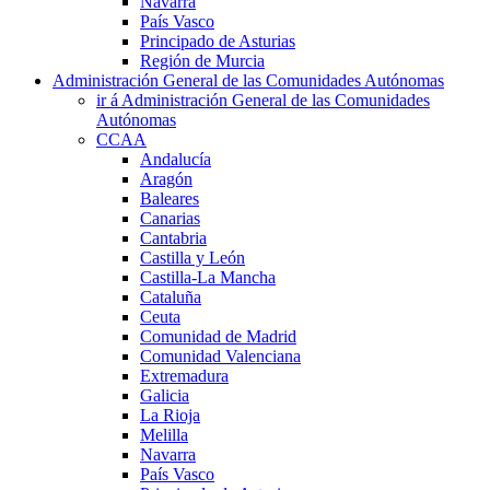
Navarra
País Vasco
Principado de Asturias
Región de Murcia
Administración General de las Comunidades Autónomas
ir á Administración General de las Comunidades
Autónomas
CCAA
Andalucía
Aragón
Baleares
Canarias
Cantabria
Castilla y León
Castilla-La Mancha
Cataluña
Ceuta
Comunidad de Madrid
Comunidad Valenciana
Extremadura
Galicia
La Rioja
Melilla
Navarra
País Vasco