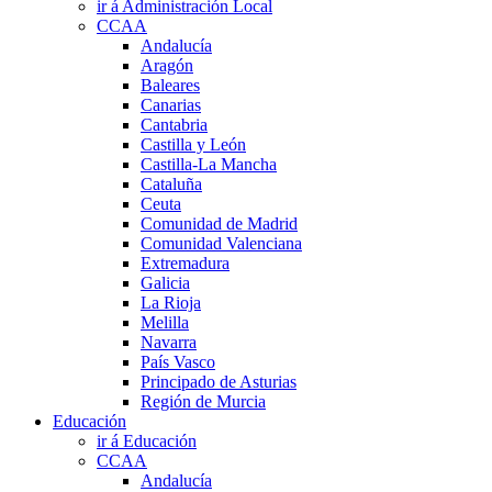
ir á Administración Local
CCAA
Andalucía
Aragón
Baleares
Canarias
Cantabria
Castilla y León
Castilla-La Mancha
Cataluña
Ceuta
Comunidad de Madrid
Comunidad Valenciana
Extremadura
Galicia
La Rioja
Melilla
Navarra
País Vasco
Principado de Asturias
Región de Murcia
Educación
ir á Educación
CCAA
Andalucía