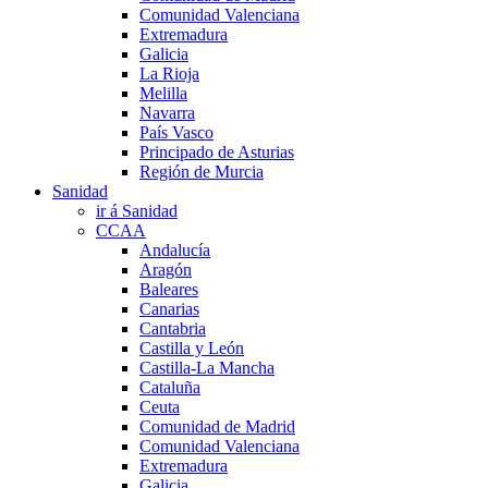
Comunidad Valenciana
Extremadura
Galicia
La Rioja
Melilla
Navarra
País Vasco
Principado de Asturias
Región de Murcia
Sanidad
ir á Sanidad
CCAA
Andalucía
Aragón
Baleares
Canarias
Cantabria
Castilla y León
Castilla-La Mancha
Cataluña
Ceuta
Comunidad de Madrid
Comunidad Valenciana
Extremadura
Galicia