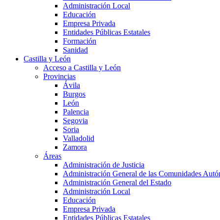
Administración Local
Educación
Empresa Privada
Entidades Públicas Estatales
Formación
Sanidad
Castilla y León
Acceso a Castilla y León
Provincias
Ávila
Burgos
León
Palencia
Segovia
Soria
Valladolid
Zamora
Áreas
Administración de Justicia
Administración General de las Comunidades Aut
Administración General del Estado
Administración Local
Educación
Empresa Privada
Entidades Públicas Estatales