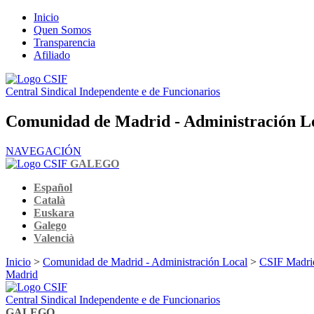
Inicio
Quen Somos
Transparencia
Afiliado
Central Sindical Independente e de Funcionarios
Comunidad de Madrid - Administración L
NAVEGACIÓN
GALEGO
Español
Català
Euskara
Galego
Valencià
Inicio
>
Comunidad de Madrid - Administración Local
>
CSIF Madrid
Madrid
Central Sindical Independente e de Funcionarios
GALEGO