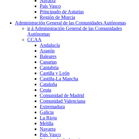
Navarra
País Vasco
Principado de Asturias
Región de Murcia
Administración General de las Comunidades Autónomas
ir á Administración General de las Comunidades
Autónomas
CCAA
Andalucía
Aragón
Baleares
Canarias
Cantabria
Castilla y León
Castilla-La Mancha
Cataluña
Ceuta
Comunidad de Madrid
Comunidad Valenciana
Extremadura
Galicia
La Rioja
Melilla
Navarra
País Vasco