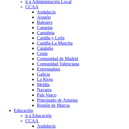
ir á Administración Local
CCAA
Andalucía
Aragón
Baleares
Canarias
Cantabria
Castilla y León
Castilla-La Mancha
Cataluña
Ceuta
Comunidad de Madrid
Comunidad Valenciana
Extremadura
Galicia
La Rioja
Melilla
Navarra
País Vasco
Principado de Asturias
Región de Murcia
Educación
ir á Educación
CCAA
Andalucía