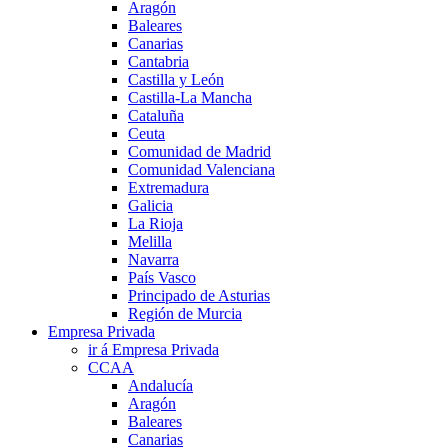
Aragón
Baleares
Canarias
Cantabria
Castilla y León
Castilla-La Mancha
Cataluña
Ceuta
Comunidad de Madrid
Comunidad Valenciana
Extremadura
Galicia
La Rioja
Melilla
Navarra
País Vasco
Principado de Asturias
Región de Murcia
Empresa Privada
ir á Empresa Privada
CCAA
Andalucía
Aragón
Baleares
Canarias