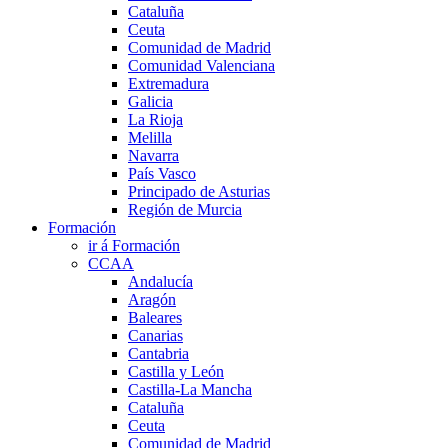
Cataluña
Ceuta
Comunidad de Madrid
Comunidad Valenciana
Extremadura
Galicia
La Rioja
Melilla
Navarra
País Vasco
Principado de Asturias
Región de Murcia
Formación
ir á Formación
CCAA
Andalucía
Aragón
Baleares
Canarias
Cantabria
Castilla y León
Castilla-La Mancha
Cataluña
Ceuta
Comunidad de Madrid