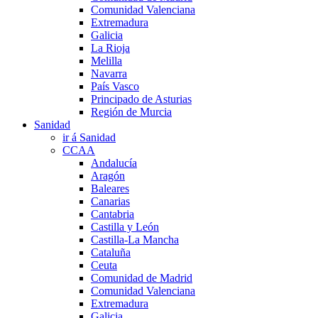
Comunidad Valenciana
Extremadura
Galicia
La Rioja
Melilla
Navarra
País Vasco
Principado de Asturias
Región de Murcia
Sanidad
ir á Sanidad
CCAA
Andalucía
Aragón
Baleares
Canarias
Cantabria
Castilla y León
Castilla-La Mancha
Cataluña
Ceuta
Comunidad de Madrid
Comunidad Valenciana
Extremadura
Galicia