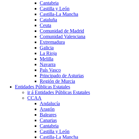
Cantabria
Castilla y León
Castilla-La Mancha
Cataluña
Ceuta
Comunidad de Madrid
Comunidad Valenciana
Extremadura
Galicia
La Rioja
Melilla
Navarra
País Vasco
Principado de Asturias
Región de Murcia
Entidades Públicas Estatales
ir á Entidades Públicas Estatales
CCAA
Andalucía
Aragón
Baleares
Canarias
Cantabria
Castilla y León
Castilla-La Mancha