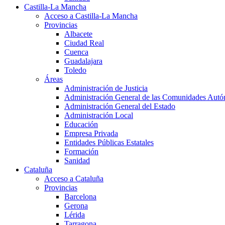
Castilla-La Mancha
Acceso a Castilla-La Mancha
Provincias
Albacete
Ciudad Real
Cuenca
Guadalajara
Toledo
Áreas
Administración de Justicia
Administración General de las Comunidades Aut
Administración General del Estado
Administración Local
Educación
Empresa Privada
Entidades Públicas Estatales
Formación
Sanidad
Cataluña
Acceso a Cataluña
Provincias
Barcelona
Gerona
Lérida
Tarragona