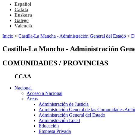
Español
Català
Euskara
Galego
Valencià
Inicio
>
Castilla-La Mancha - Administración General del Estado
>
Dí
Castilla-La Mancha - Administración Gene
COMUNIDADES / PROVINCIAS
CCAA
Nacional
Acceso a Nacional
Áreas
Administración de Justicia
Administración General de las Comunidades Aut
Administración General del Estado
Administración Local
Educación
Empresa Privada