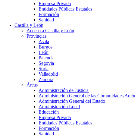
Empresa Privada
Entidades Públicas Estatales
Formación
Sanidad
Castilla y León
Acceso a Castilla y León
Provincias
Ávila
Burgos
León
Palencia
Segovia
Soria
Valladolid
Zamora
Áreas
Administración de Justicia
Administración General de las Comunidades Aut
Administración General del Estado
Administración Local
Educación
Empresa Privada
Entidades Públicas Estatales
Formación
Sanidad