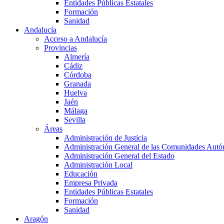
Entidades Públicas Estatales
Formación
Sanidad
Andalucía
Acceso a Andalucía
Provincias
Almería
Cádiz
Córdoba
Granada
Huelva
Jaén
Málaga
Sevilla
Áreas
Administración de Justicia
Administración General de las Comunidades Aut
Administración General del Estado
Administración Local
Educación
Empresa Privada
Entidades Públicas Estatales
Formación
Sanidad
Aragón