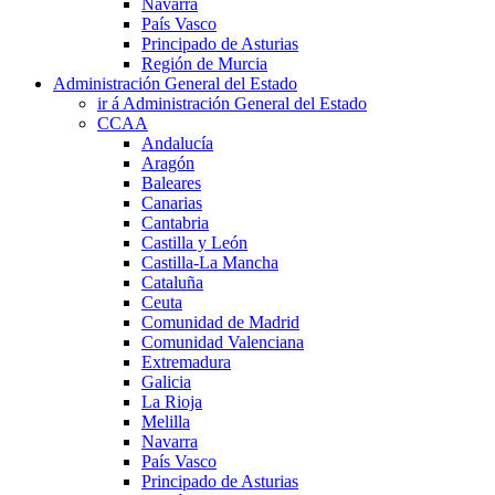
Navarra
País Vasco
Principado de Asturias
Región de Murcia
Administración General del Estado
ir á Administración General del Estado
CCAA
Andalucía
Aragón
Baleares
Canarias
Cantabria
Castilla y León
Castilla-La Mancha
Cataluña
Ceuta
Comunidad de Madrid
Comunidad Valenciana
Extremadura
Galicia
La Rioja
Melilla
Navarra
País Vasco
Principado de Asturias