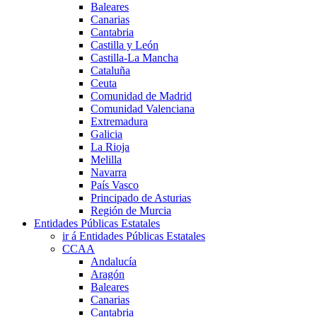
Baleares
Canarias
Cantabria
Castilla y León
Castilla-La Mancha
Cataluña
Ceuta
Comunidad de Madrid
Comunidad Valenciana
Extremadura
Galicia
La Rioja
Melilla
Navarra
País Vasco
Principado de Asturias
Región de Murcia
Entidades Públicas Estatales
ir á Entidades Públicas Estatales
CCAA
Andalucía
Aragón
Baleares
Canarias
Cantabria