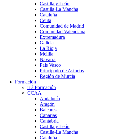
Castilla y León
Castilla-La Mancha
Cataluña
Ceuta
Comunidad de Madrid
Comunidad Valenciana
Extremadura
Galicia
La Rioja
Melilla
Navarra
País Vasco
Principado de Asturias
Región de Murcia
Formación
ir á Formación
CCAA
Andalucía
Aragón
Baleares
Canarias
Cantabria
Castilla y León
Castilla-La Mancha
Cataluña