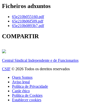
Ficheiros adxuntos
65e210b055160.pdf
65e210b06f509.pdf
65e210b0893b7.pdf
COMPARTIR
Central Sindical Independente e de Funcionarios
CSIF
© 2026 Todos os dereitos reservados
Quen Somos
Aviso legal
Política de Privacidade
Canle ético
Política de Cookies
Establecer cookies