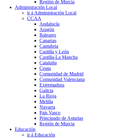
Región de Murcia
Administración Local
ir á Administración Local
CCAA
Andalucía
Aragón
Baleares
Canarias
Cantabria
Castilla y León
Castilla-La Mancha
Cataluña
Ceuta
Comunidad de Madrid
Comunidad Valenciana
Extremadura
Galicia
La Rioja
Melilla
Navarra
País Vasco
Principado de Asturias
Región de Murcia
Educación
ir á Educación