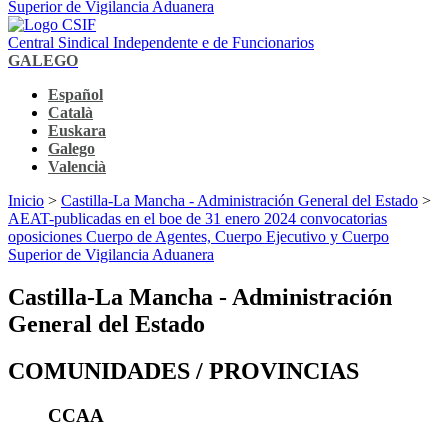
Superior de Vigilancia Aduanera
Central Sindical Independente e de Funcionarios
GALEGO
Español
Català
Euskara
Galego
Valencià
Inicio
>
Castilla-La Mancha - Administración General del Estado
>
AEAT-publicadas en el boe de 31 enero 2024 convocatorias
oposiciones Cuerpo de Agentes, Cuerpo Ejecutivo y Cuerpo
Superior de Vigilancia Aduanera
Castilla-La Mancha - Administración
General del Estado
COMUNIDADES / PROVINCIAS
CCAA