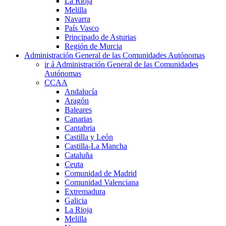
La Rioja
Melilla
Navarra
País Vasco
Principado de Asturias
Región de Murcia
Administración General de las Comunidades Autónomas
ir á Administración General de las Comunidades
Autónomas
CCAA
Andalucía
Aragón
Baleares
Canarias
Cantabria
Castilla y León
Castilla-La Mancha
Cataluña
Ceuta
Comunidad de Madrid
Comunidad Valenciana
Extremadura
Galicia
La Rioja
Melilla