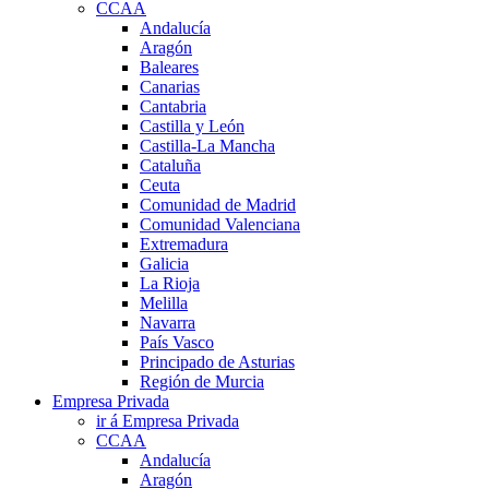
CCAA
Andalucía
Aragón
Baleares
Canarias
Cantabria
Castilla y León
Castilla-La Mancha
Cataluña
Ceuta
Comunidad de Madrid
Comunidad Valenciana
Extremadura
Galicia
La Rioja
Melilla
Navarra
País Vasco
Principado de Asturias
Región de Murcia
Empresa Privada
ir á Empresa Privada
CCAA
Andalucía
Aragón