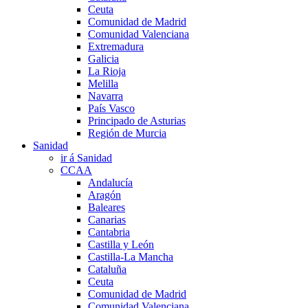
Ceuta
Comunidad de Madrid
Comunidad Valenciana
Extremadura
Galicia
La Rioja
Melilla
Navarra
País Vasco
Principado de Asturias
Región de Murcia
Sanidad
ir á Sanidad
CCAA
Andalucía
Aragón
Baleares
Canarias
Cantabria
Castilla y León
Castilla-La Mancha
Cataluña
Ceuta
Comunidad de Madrid
Comunidad Valenciana