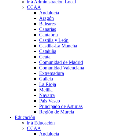
ir á Administración Local
CCAA
Andalucía
Aragón
Baleares
Canarias
Cantabria
Castilla y León
Castilla-La Mancha
Cataluña
Ceuta
Comunidad de Madrid
Comunidad Valenciana
Extremadura
Galicia
La Rioja
Melilla
Navarra
País Vasco
Principado de Asturias
Región de Murcia
Educación
ir á Educación
CCAA
Andalucía