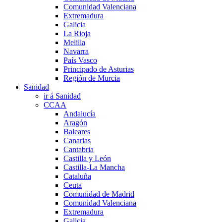
Comunidad Valenciana
Extremadura
Galicia
La Rioja
Melilla
Navarra
País Vasco
Principado de Asturias
Región de Murcia
Sanidad
ir á Sanidad
CCAA
Andalucía
Aragón
Baleares
Canarias
Cantabria
Castilla y León
Castilla-La Mancha
Cataluña
Ceuta
Comunidad de Madrid
Comunidad Valenciana
Extremadura
Galicia