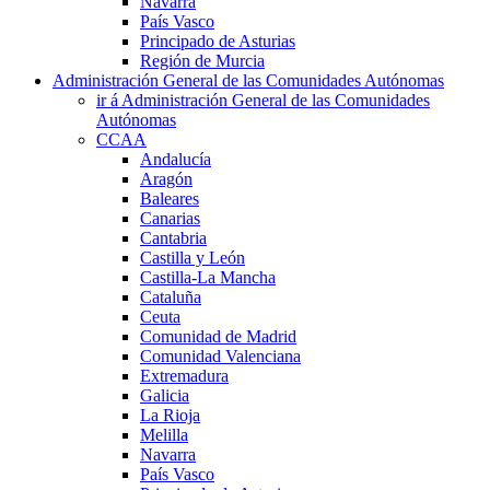
Navarra
País Vasco
Principado de Asturias
Región de Murcia
Administración General de las Comunidades Autónomas
ir á Administración General de las Comunidades
Autónomas
CCAA
Andalucía
Aragón
Baleares
Canarias
Cantabria
Castilla y León
Castilla-La Mancha
Cataluña
Ceuta
Comunidad de Madrid
Comunidad Valenciana
Extremadura
Galicia
La Rioja
Melilla
Navarra
País Vasco