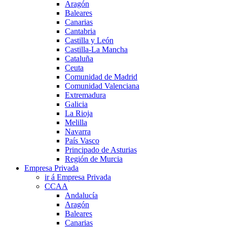
Aragón
Baleares
Canarias
Cantabria
Castilla y León
Castilla-La Mancha
Cataluña
Ceuta
Comunidad de Madrid
Comunidad Valenciana
Extremadura
Galicia
La Rioja
Melilla
Navarra
País Vasco
Principado de Asturias
Región de Murcia
Empresa Privada
ir á Empresa Privada
CCAA
Andalucía
Aragón
Baleares
Canarias