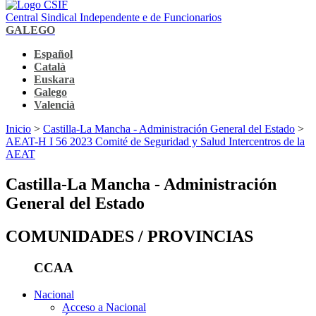
Central Sindical Independente e de Funcionarios
GALEGO
Español
Català
Euskara
Galego
Valencià
Inicio
>
Castilla-La Mancha - Administración General del Estado
>
AEAT-H I 56 2023 Comité de Seguridad y Salud Intercentros de la
AEAT
Castilla-La Mancha - Administración
General del Estado
COMUNIDADES / PROVINCIAS
CCAA
Nacional
Acceso a Nacional