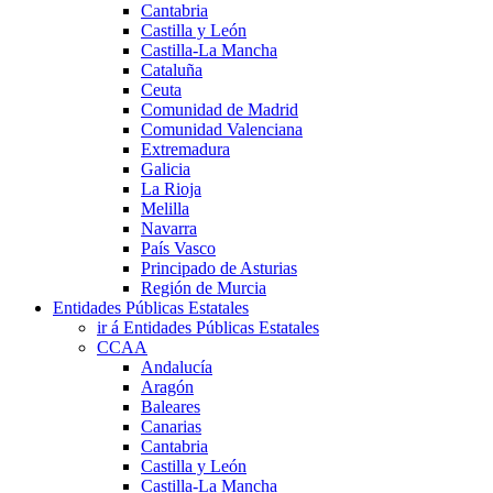
Cantabria
Castilla y León
Castilla-La Mancha
Cataluña
Ceuta
Comunidad de Madrid
Comunidad Valenciana
Extremadura
Galicia
La Rioja
Melilla
Navarra
País Vasco
Principado de Asturias
Región de Murcia
Entidades Públicas Estatales
ir á Entidades Públicas Estatales
CCAA
Andalucía
Aragón
Baleares
Canarias
Cantabria
Castilla y León
Castilla-La Mancha