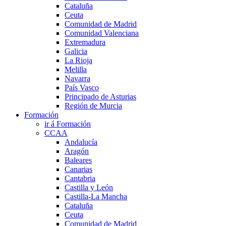
Cataluña
Ceuta
Comunidad de Madrid
Comunidad Valenciana
Extremadura
Galicia
La Rioja
Melilla
Navarra
País Vasco
Principado de Asturias
Región de Murcia
Formación
ir á Formación
CCAA
Andalucía
Aragón
Baleares
Canarias
Cantabria
Castilla y León
Castilla-La Mancha
Cataluña
Ceuta
Comunidad de Madrid