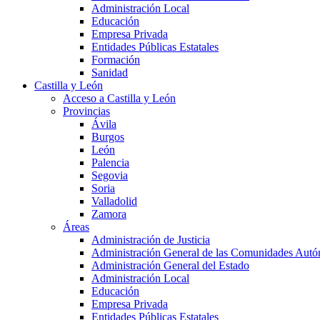
Administración Local
Educación
Empresa Privada
Entidades Públicas Estatales
Formación
Sanidad
Castilla y León
Acceso a Castilla y León
Provincias
Ávila
Burgos
León
Palencia
Segovia
Soria
Valladolid
Zamora
Áreas
Administración de Justicia
Administración General de las Comunidades Aut
Administración General del Estado
Administración Local
Educación
Empresa Privada
Entidades Públicas Estatales