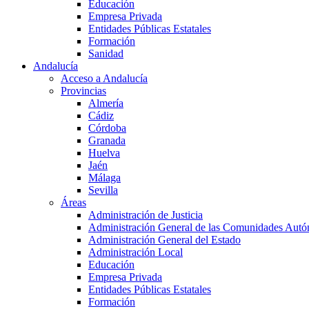
Educación
Empresa Privada
Entidades Públicas Estatales
Formación
Sanidad
Andalucía
Acceso a Andalucía
Provincias
Almería
Cádiz
Córdoba
Granada
Huelva
Jaén
Málaga
Sevilla
Áreas
Administración de Justicia
Administración General de las Comunidades Aut
Administración General del Estado
Administración Local
Educación
Empresa Privada
Entidades Públicas Estatales
Formación