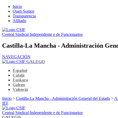
Inicio
Quen Somos
Transparencia
Afiliado
Central Sindical Independente e de Funcionarios
Castilla-La Mancha - Administración Gene
NAVEGACIÓN
GALEGO
Español
Català
Euskara
Galego
Valencià
Inicio
>
Castilla-La Mancha - Administración General del Estado
>
AE
IEF
Central Sindical Independente e de Funcionarios
GALEGO