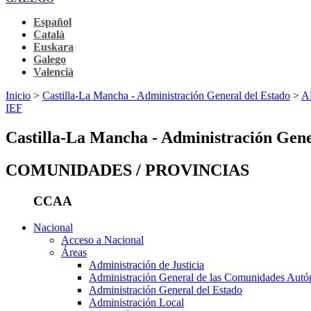
Español
Català
Euskara
Galego
Valencià
Inicio
>
Castilla-La Mancha - Administración General del Estado
>
AE
IEF
Castilla-La Mancha - Administración Gene
COMUNIDADES / PROVINCIAS
CCAA
Nacional
Acceso a Nacional
Áreas
Administración de Justicia
Administración General de las Comunidades Aut
Administración General del Estado
Administración Local