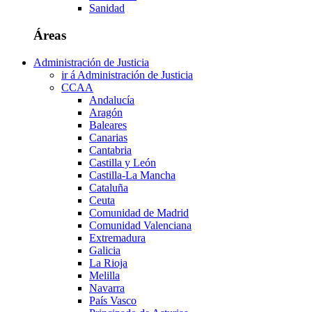
Sanidad
Áreas
Administración de Justicia
ir á Administración de Justicia
CCAA
Andalucía
Aragón
Baleares
Canarias
Cantabria
Castilla y León
Castilla-La Mancha
Cataluña
Ceuta
Comunidad de Madrid
Comunidad Valenciana
Extremadura
Galicia
La Rioja
Melilla
Navarra
País Vasco