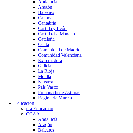
Andalucía
Aragón
Baleares
Canarias
Cantabria
Castilla y León
Castilla-La Mancha
Cataluña
Ceuta
Comunidad de Madrid
Comunidad Valenciana
Extremadura
Galicia
La Rioja
Melilla
Navarra
País Vasco
Principado de Asturias
Región de Murcia
Educación
ir á Educación
CCAA
Andalucía
Aragón
Baleares