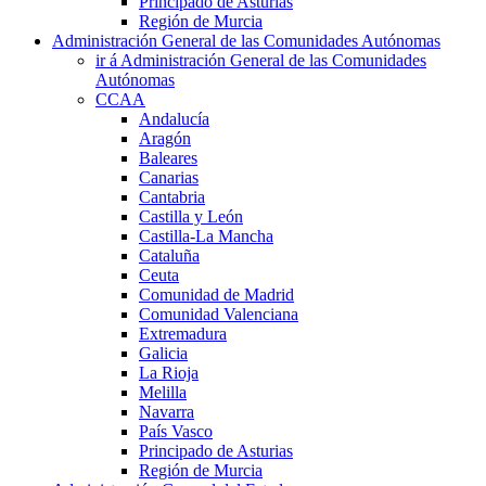
Principado de Asturias
Región de Murcia
Administración General de las Comunidades Autónomas
ir á Administración General de las Comunidades
Autónomas
CCAA
Andalucía
Aragón
Baleares
Canarias
Cantabria
Castilla y León
Castilla-La Mancha
Cataluña
Ceuta
Comunidad de Madrid
Comunidad Valenciana
Extremadura
Galicia
La Rioja
Melilla
Navarra
País Vasco
Principado de Asturias
Región de Murcia