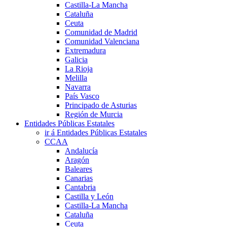
Castilla-La Mancha
Cataluña
Ceuta
Comunidad de Madrid
Comunidad Valenciana
Extremadura
Galicia
La Rioja
Melilla
Navarra
País Vasco
Principado de Asturias
Región de Murcia
Entidades Públicas Estatales
ir á Entidades Públicas Estatales
CCAA
Andalucía
Aragón
Baleares
Canarias
Cantabria
Castilla y León
Castilla-La Mancha
Cataluña
Ceuta