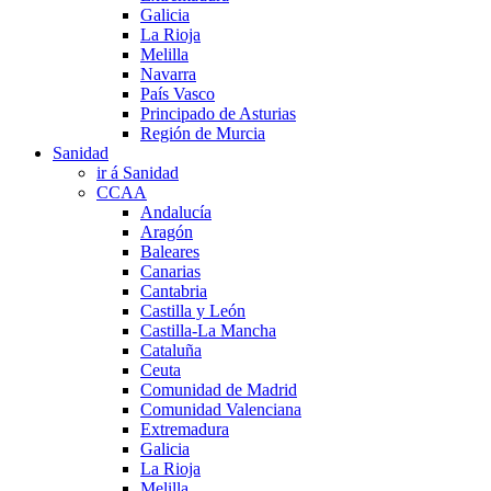
Galicia
La Rioja
Melilla
Navarra
País Vasco
Principado de Asturias
Región de Murcia
Sanidad
ir á Sanidad
CCAA
Andalucía
Aragón
Baleares
Canarias
Cantabria
Castilla y León
Castilla-La Mancha
Cataluña
Ceuta
Comunidad de Madrid
Comunidad Valenciana
Extremadura
Galicia
La Rioja
Melilla