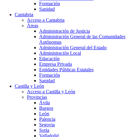
Formación
Sanidad
Cantabria
Acceso a Cantabria
Áreas
Administración de Justicia
Administración General de las Comunidades
Autónomas
Administración General del Estado
Administración Local
Educación
Empresa Privada
Entidades Públicas Estatales
Formación
Sanidad
Castilla y León
Acceso a Castilla y León
Provincias
Ávila
Burgos
León
Palencia
Segovia
Soria
Valladolid