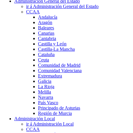
Administración General del Estado
ir á Administración General del Estado
CCAA
Andalucía
Aragón
Baleares
Canarias
Cantabria
Castilla y León
Castilla-La Mancha
Cataluña
Ceuta
Comunidad de Madrid
Comunidad Valenciana
Extremadura
Galicia
La Rioja
Melilla
Navarra
País Vasco
Principado de Asturias
Región de Murcia
Administración Local
ir á Administración Local
CCAA