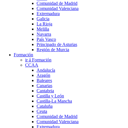
Comunidad de Madrid
Comunidad Valenciana
Extremadura
Galicia
La Rioja
Melilla
Navarra
País Vasco
Principado de Asturias
Región de Murcia
Formación
ir á Formación
CCAA
Andalucía
Aragón
Baleares
Canarias
Cantabria
Castilla y León
Castilla-La Mancha
Cataluña
Ceuta
Comunidad de Madrid
Comunidad Valenciana
Extremadura