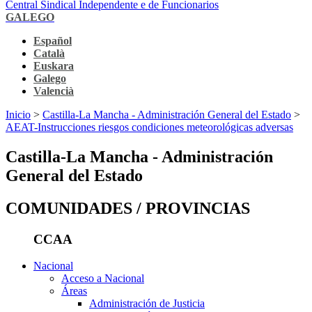
Central Sindical Independente e de Funcionarios
GALEGO
Español
Català
Euskara
Galego
Valencià
Inicio
>
Castilla-La Mancha - Administración General del Estado
>
AEAT-Instrucciones riesgos condiciones meteorológicas adversas
Castilla-La Mancha - Administración
General del Estado
COMUNIDADES / PROVINCIAS
CCAA
Nacional
Acceso a Nacional
Áreas
Administración de Justicia