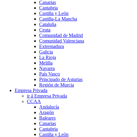
Canarias
Cantabria
Castilla y León
Castilla-La Mancha
Cataluña
Ceuta
Comunidad de Madrid
Comunidad Valenciana
Extremadura
Galicia
La Rioja
Melilla
Navarra
País Vasco
Principado de Asturias
Región de Murcia
Empresa Privada
ir á Empresa Privada
CCAA
Andalucía
Aragón
Baleares
Canarias
Cantabria
Castilla y León