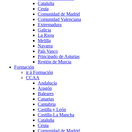
Cataluña
Ceuta
Comunidad de Madrid
Comunidad Valenciana
Extremadura
Galicia
La Rioja
Melilla
Navarra
País Vasco
Principado de Asturias
Región de Murcia
Formación
ir á Formación
CCAA
Andalucía
Aragón
Baleares
Canarias
Cantabria
Castilla y León
Castilla-La Mancha
Cataluña
Ceuta
Comunidad de Madrid