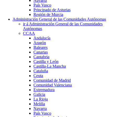
Navarra
País Vasco
Principado de Asturias
Región de Murcia
Administración General de las Comunidades Autónomas
ir á Administración General de las Comunidades
Autónomas
CCAA
Andalucía
Aragón
Baleares
Canarias
Cantabria
Castilla y León
Castilla-La Mancha
Cataluña
Ceuta
Comunidad de Madrid
Comunidad Valenciana
Extremadura
Galicia
La Rioja
Melilla
Navarra
País Vasco