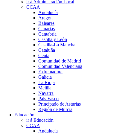
ir á Administración Local
CCAA
Andalucía
Aragón
Baleares
Canarias
Cantabria
Castilla y León
Castilla-La Mancha
Cataluña
Ceuta
Comunidad de Madrid
Comunidad Valenciana
Extremadura
Galicia
La Rioja
Melilla
Navarra
País Vasco
Principado de Asturias
Región de Murcia
Educación
ir á Educación
CCAA
Andalucía