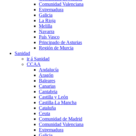
Comunidad Valenciana
Extremadura
Galicia
La Rioja
Melilla
Navarra
País Vasco
Principado de Asturias
Región de Murcia
Sanidad
ir á Sanidad
CCAA
Andalucía
Aragón
Baleares
Canarias
Cantabria
Castilla y León
Castilla-La Mancha
Cataluña
Ceuta
Comunidad de Madrid
Comunidad Valenciana
Extremadura
Galicia