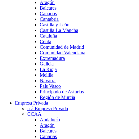
Aragón
Baleares
Canarias
Cantabria
Castilla y León
Castilla-La Mancha
Cataluña
Ceuta
Comunidad de Madrid
Comunidad Valenciana
Extremadura
Galicia
La Rioja
Melilla
Navarra
País Vasco
Principado de Asturias
Región de Murcia
Empresa Privada
ir á Empresa Privada
CCAA
Andalucía
Aragón
Baleares
Canarias