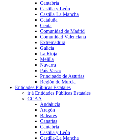
Cantabria
Castilla y León
Castilla-La Mancha
Cataluña
Ceuta
Comunidad de Madrid
Comunidad Valenciana
Extremadura
Galicia
La Rioja
Melilla
Navarra
País Vasco
Principado de Asturias
Región de Murcia
Entidades Públicas Estatales
ir á Entidades Públicas Estatales
CCAA
Andalucía
Aragón
Baleares
Canarias
Cantabria
Castilla y León
Castilla-La Mancha