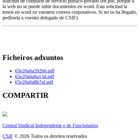
solicitud de comisión de servicio público-privado (en pdf, porque a
la web no se puede subir documentos en word. Esta solicitud la
teneis en word en vuestros correos corporativos. Si no os ha llegado,
pedírsela a vuestro delegado de CSIF).
Ficheiros adxuntos
65e20a6a592b6.pdf
65e20a6a6a13d.pdf
65e20a6a8b7af.pdf
COMPARTIR
Central Sindical Independente e de Funcionarios
CSIF
© 2026 Todos os dereitos reservados