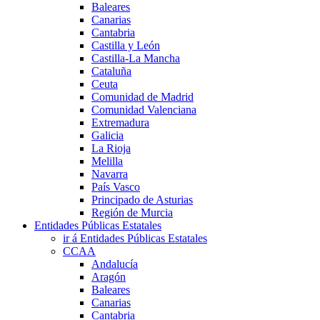
Baleares
Canarias
Cantabria
Castilla y León
Castilla-La Mancha
Cataluña
Ceuta
Comunidad de Madrid
Comunidad Valenciana
Extremadura
Galicia
La Rioja
Melilla
Navarra
País Vasco
Principado de Asturias
Región de Murcia
Entidades Públicas Estatales
ir á Entidades Públicas Estatales
CCAA
Andalucía
Aragón
Baleares
Canarias
Cantabria