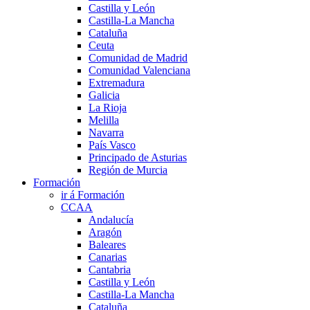
Castilla y León
Castilla-La Mancha
Cataluña
Ceuta
Comunidad de Madrid
Comunidad Valenciana
Extremadura
Galicia
La Rioja
Melilla
Navarra
País Vasco
Principado de Asturias
Región de Murcia
Formación
ir á Formación
CCAA
Andalucía
Aragón
Baleares
Canarias
Cantabria
Castilla y León
Castilla-La Mancha
Cataluña