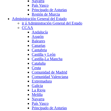
Navarra
País Vasco
Principado de Asturias
Región de Murcia
Administración General del Estado
ir á Administración General del Estado
CCAA
Andalucía
Aragón
Baleares
Canarias
Cantabria
Castilla y León
Castilla-La Mancha
Cataluña
Ceuta
Comunidad de Madrid
Comunidad Valenciana
Extremadura
Galicia
La Rioja
Melilla
Navarra
País Vasco
Principado de Asturias