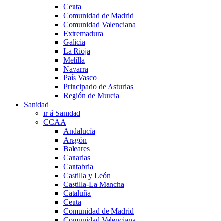
Ceuta
Comunidad de Madrid
Comunidad Valenciana
Extremadura
Galicia
La Rioja
Melilla
Navarra
País Vasco
Principado de Asturias
Región de Murcia
Sanidad
ir á Sanidad
CCAA
Andalucía
Aragón
Baleares
Canarias
Cantabria
Castilla y León
Castilla-La Mancha
Cataluña
Ceuta
Comunidad de Madrid
Comunidad Valenciana