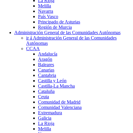
La Rioja
Melilla
Navarra
País Vasco
Principado de Asturias
Región de Murcia
Administración General de las Comunidades Autónomas
ir á Administración General de las Comunidades
Autónomas
CCAA
Andalucía
Aragón
Baleares
Canarias
Cantabria
Castilla y León
Castilla-La Mancha
Cataluña
Ceuta
Comunidad de Madrid
Comunidad Valenciana
Extremadura
Galicia
La Rioja
Melilla