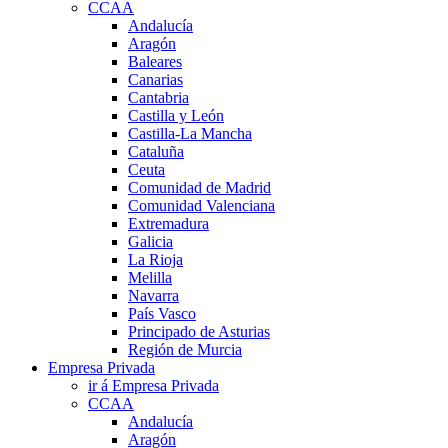
CCAA
Andalucía
Aragón
Baleares
Canarias
Cantabria
Castilla y León
Castilla-La Mancha
Cataluña
Ceuta
Comunidad de Madrid
Comunidad Valenciana
Extremadura
Galicia
La Rioja
Melilla
Navarra
País Vasco
Principado de Asturias
Región de Murcia
Empresa Privada
ir á Empresa Privada
CCAA
Andalucía
Aragón