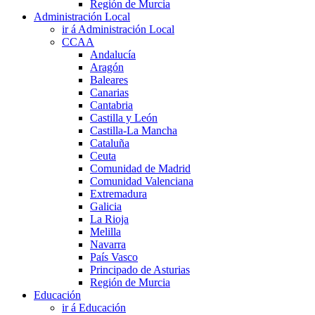
Región de Murcia
Administración Local
ir á Administración Local
CCAA
Andalucía
Aragón
Baleares
Canarias
Cantabria
Castilla y León
Castilla-La Mancha
Cataluña
Ceuta
Comunidad de Madrid
Comunidad Valenciana
Extremadura
Galicia
La Rioja
Melilla
Navarra
País Vasco
Principado de Asturias
Región de Murcia
Educación
ir á Educación