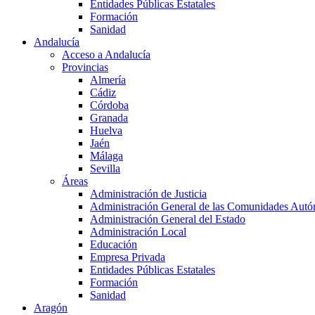
Entidades Públicas Estatales
Formación
Sanidad
Andalucía
Acceso a Andalucía
Provincias
Almería
Cádiz
Córdoba
Granada
Huelva
Jaén
Málaga
Sevilla
Áreas
Administración de Justicia
Administración General de las Comunidades Aut
Administración General del Estado
Administración Local
Educación
Empresa Privada
Entidades Públicas Estatales
Formación
Sanidad
Aragón