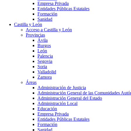
Empresa Privada
Entidades Públicas Estatales
Formación
Sanidad
Castilla y León
Acceso a Castilla y León
Provincias
Ávila
Burgos
León
Palencia
Segovia
Soria
Valladolid
Zamora
Áreas
Administración de Justicia
Administración General de las Comunidades Aut
Administración General del Estado
Administración Local
Educación
Empresa Privada
Entidades Públicas Estatales
Formación
Sanidad