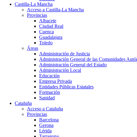
Castilla-La Mancha
Acceso a Castilla-La Mancha
Provincias
Albacete
Ciudad Real
Cuenca
Guadalajara
Toledo
Áreas
Administración de Justicia
Administración General de las Comunidades Aut
Administración General del Estado
Administración Local
Educación
Empresa Privada
Entidades Públicas Estatales
Formación
Sanidad
Cataluña
Acceso a Cataluña
Provincias
Barcelona
Gerona
Lérida
Tarragona