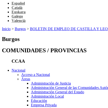
Español
Català
Euskara
Galego
Valencià
Inicio
>
Burgos
>
BOLETIN DE EMPLEO DE CASTILLA Y LE
Burgos
COMUNIDADES / PROVINCIAS
CCAA
Nacional
Acceso a Nacional
Áreas
Administración de Justicia
Administración General de las Comunidades Aut
Administración General del Estado
Administración Local
Educación
Empresa Privada