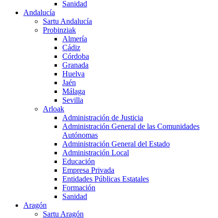
Sanidad
Andalucía
Sartu Andalucía
Probinziak
Almería
Cádiz
Córdoba
Granada
Huelva
Jaén
Málaga
Sevilla
Arloak
Administración de Justicia
Administración General de las Comunidades
Autónomas
Administración General del Estado
Administración Local
Educación
Empresa Privada
Entidades Públicas Estatales
Formación
Sanidad
Aragón
Sartu Aragón