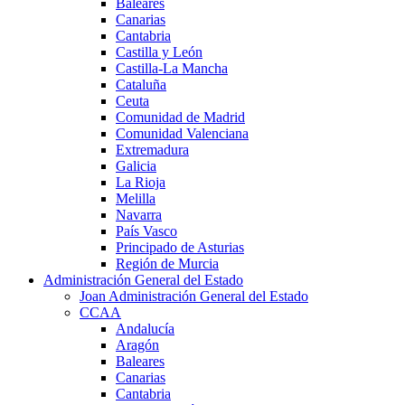
Baleares
Canarias
Cantabria
Castilla y León
Castilla-La Mancha
Cataluña
Ceuta
Comunidad de Madrid
Comunidad Valenciana
Extremadura
Galicia
La Rioja
Melilla
Navarra
País Vasco
Principado de Asturias
Región de Murcia
Administración General del Estado
Joan Administración General del Estado
CCAA
Andalucía
Aragón
Baleares
Canarias
Cantabria