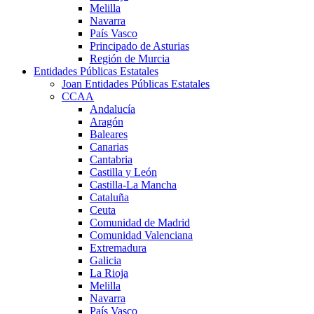
Melilla
Navarra
País Vasco
Principado de Asturias
Región de Murcia
Entidades Públicas Estatales
Joan Entidades Públicas Estatales
CCAA
Andalucía
Aragón
Baleares
Canarias
Cantabria
Castilla y León
Castilla-La Mancha
Cataluña
Ceuta
Comunidad de Madrid
Comunidad Valenciana
Extremadura
Galicia
La Rioja
Melilla
Navarra
País Vasco