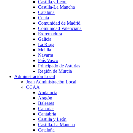
Castilla y León
Castilla-La Mancha
Cataluña
Ceuta
Comunidad de Madrid
Comunidad Valenciana
Extremadura
Galicia
La Rioja
Melilla
Navarra
País Vasco
Principado de Asturias
Región de Murcia
Administración Local
Joan Administración Local
CCAA
Andalucía
Aragón
Baleares
Canarias
Cantabria
Castilla y León
Castilla-La Mancha
Cataluña