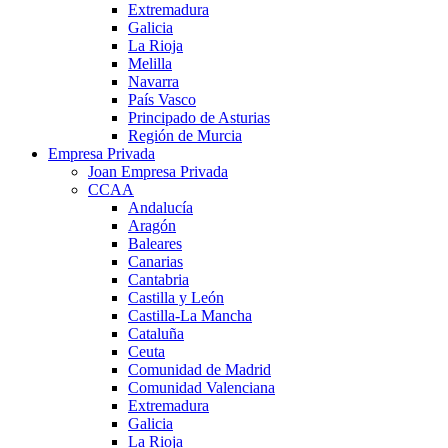
Extremadura
Galicia
La Rioja
Melilla
Navarra
País Vasco
Principado de Asturias
Región de Murcia
Empresa Privada
Joan Empresa Privada
CCAA
Andalucía
Aragón
Baleares
Canarias
Cantabria
Castilla y León
Castilla-La Mancha
Cataluña
Ceuta
Comunidad de Madrid
Comunidad Valenciana
Extremadura
Galicia
La Rioja