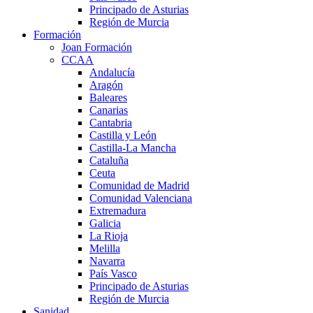
Principado de Asturias
Región de Murcia
Formación
Joan Formación
CCAA
Andalucía
Aragón
Baleares
Canarias
Cantabria
Castilla y León
Castilla-La Mancha
Cataluña
Ceuta
Comunidad de Madrid
Comunidad Valenciana
Extremadura
Galicia
La Rioja
Melilla
Navarra
País Vasco
Principado de Asturias
Región de Murcia
Sanidad