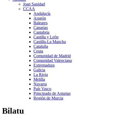
Joan Sanidad
CCAA
Andalucía
Aragón
Baleares
Canarias
Cantabria
Castilla y León
Castilla-La Mancha
Cataluña
Ceuta
Comunidad de Madrid
Comunidad Valenciana
Extremadura
Galicia
La Rioja
Melilla
Navarra
País Vasco
Principado de Asturias
Región de Murcia
Bilatu