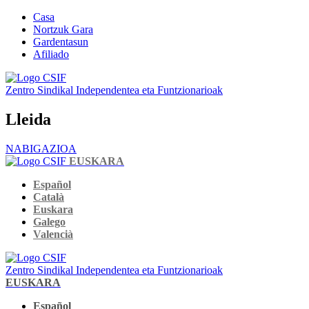
Casa
Nortzuk Gara
Gardentasun
Afiliado
Zentro Sindikal Independentea eta Funtzionarioak
Lleida
NABIGAZIOA
EUSKARA
Español
Català
Euskara
Galego
Valencià
Zentro Sindikal Independentea eta Funtzionarioak
EUSKARA
Español