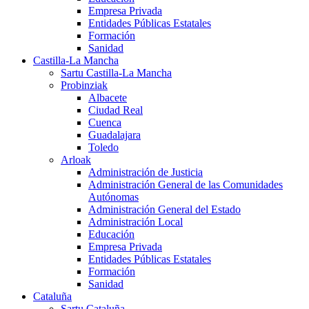
Empresa Privada
Entidades Públicas Estatales
Formación
Sanidad
Castilla-La Mancha
Sartu Castilla-La Mancha
Probinziak
Albacete
Ciudad Real
Cuenca
Guadalajara
Toledo
Arloak
Administración de Justicia
Administración General de las Comunidades
Autónomas
Administración General del Estado
Administración Local
Educación
Empresa Privada
Entidades Públicas Estatales
Formación
Sanidad
Cataluña
Sartu Cataluña