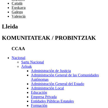
Català
Euskara
Galego
Valencià
Lleida
KOMUNITATEAK / PROBINTZIAK
CCAA
Nacional
Sartu Nacional
Arloak
Administración de Justicia
Administración General de las Comunidades
Autónomas
Administración General del Estado
Administración Local
Educación
Empresa Privada
Entidades Públicas Estatales
Formación