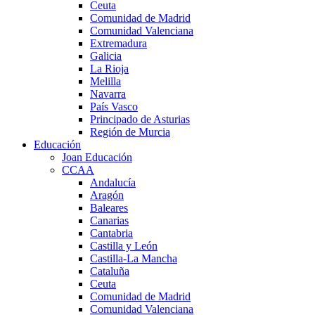
Ceuta
Comunidad de Madrid
Comunidad Valenciana
Extremadura
Galicia
La Rioja
Melilla
Navarra
País Vasco
Principado de Asturias
Región de Murcia
Educación
Joan Educación
CCAA
Andalucía
Aragón
Baleares
Canarias
Cantabria
Castilla y León
Castilla-La Mancha
Cataluña
Ceuta
Comunidad de Madrid
Comunidad Valenciana