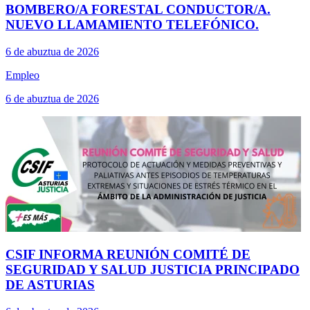
BOMBERO/A FORESTAL CONDUCTOR/A.
NUEVO LLAMAMIENTO TELEFÓNICO.
6 de abuztua de 2026
Empleo
6 de abuztua de 2026
CSIF INFORMA REUNIÓN COMITÉ DE
SEGURIDAD Y SALUD JUSTICIA PRINCIPADO
DE ASTURIAS