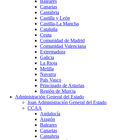
Baleares
Canarias
Cantabria
Castilla y León
Castilla-La Mancha
Cataluña
Ceuta
Comunidad de Madrid
Comunidad Valenciana
Extremadura
Galicia
La Rioja
Melilla
Navarra
País Vasco
Principado de Asturias
Región de Murcia
Administración General del Estado
Joan Administración General del Estado
CCAA
Andalucía
Aragón
Baleares
Canarias
Cantabria