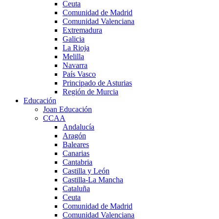
Ceuta
Comunidad de Madrid
Comunidad Valenciana
Extremadura
Galicia
La Rioja
Melilla
Navarra
País Vasco
Principado de Asturias
Región de Murcia
Educación
Joan Educación
CCAA
Andalucía
Aragón
Baleares
Canarias
Cantabria
Castilla y León
Castilla-La Mancha
Cataluña
Ceuta
Comunidad de Madrid
Comunidad Valenciana