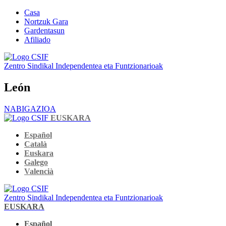
Casa
Nortzuk Gara
Gardentasun
Afiliado
Zentro Sindikal Independentea eta Funtzionarioak
León
NABIGAZIOA
EUSKARA
Español
Català
Euskara
Galego
Valencià
Zentro Sindikal Independentea eta Funtzionarioak
EUSKARA
Español