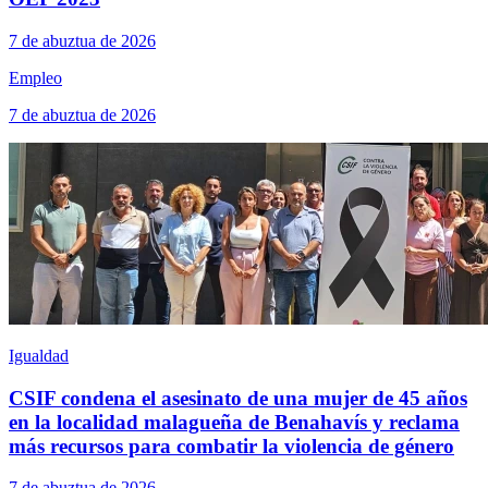
7 de abuztua de 2026
Empleo
7 de abuztua de 2026
Igualdad
CSIF condena el asesinato de una mujer de 45 años
en la localidad malagueña de Benahavís y reclama
más recursos para combatir la violencia de género
7 de abuztua de 2026