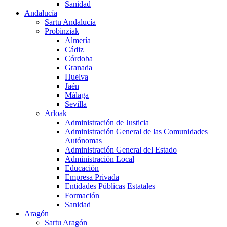
Sanidad
Andalucía
Sartu Andalucía
Probinziak
Almería
Cádiz
Córdoba
Granada
Huelva
Jaén
Málaga
Sevilla
Arloak
Administración de Justicia
Administración General de las Comunidades
Autónomas
Administración General del Estado
Administración Local
Educación
Empresa Privada
Entidades Públicas Estatales
Formación
Sanidad
Aragón
Sartu Aragón