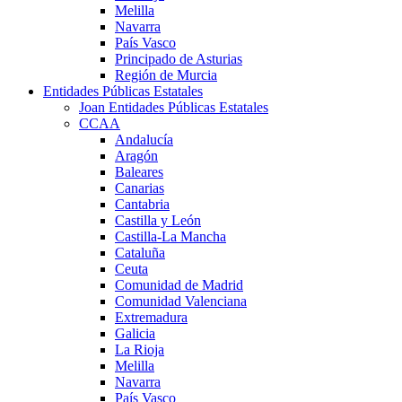
Melilla
Navarra
País Vasco
Principado de Asturias
Región de Murcia
Entidades Públicas Estatales
Joan Entidades Públicas Estatales
CCAA
Andalucía
Aragón
Baleares
Canarias
Cantabria
Castilla y León
Castilla-La Mancha
Cataluña
Ceuta
Comunidad de Madrid
Comunidad Valenciana
Extremadura
Galicia
La Rioja
Melilla
Navarra
País Vasco