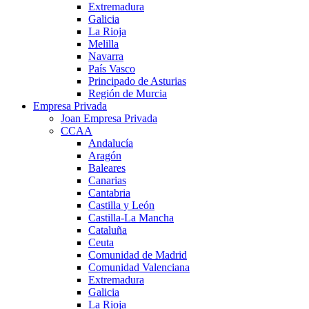
Extremadura
Galicia
La Rioja
Melilla
Navarra
País Vasco
Principado de Asturias
Región de Murcia
Empresa Privada
Joan Empresa Privada
CCAA
Andalucía
Aragón
Baleares
Canarias
Cantabria
Castilla y León
Castilla-La Mancha
Cataluña
Ceuta
Comunidad de Madrid
Comunidad Valenciana
Extremadura
Galicia
La Rioja