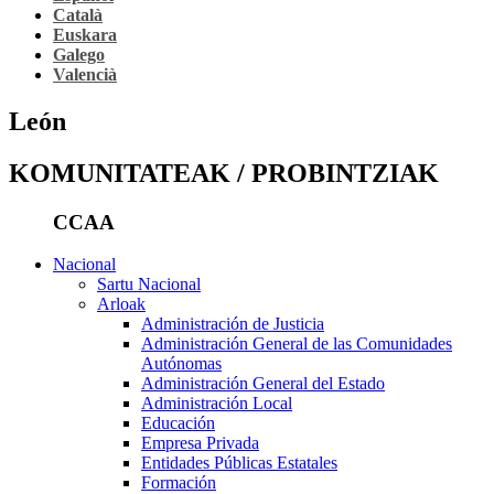
Català
Euskara
Galego
Valencià
León
KOMUNITATEAK / PROBINTZIAK
CCAA
Nacional
Sartu Nacional
Arloak
Administración de Justicia
Administración General de las Comunidades
Autónomas
Administración General del Estado
Administración Local
Educación
Empresa Privada
Entidades Públicas Estatales
Formación