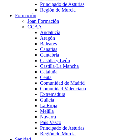
Principado de Asturias
Región de Murcia
Formación
Joan Formación
CCAA
Andalucía
Aragón
Baleares
Canarias
Cantabria
Castilla y León
Castilla-La Mancha
Cataluña
Ceuta
Comunidad de Madrid
Comunidad Valenciana
Extremadura
Galicia
La Rioja
Melilla
Navarra
País Vasco
Principado de Asturias
Región de Murcia
Sanidad