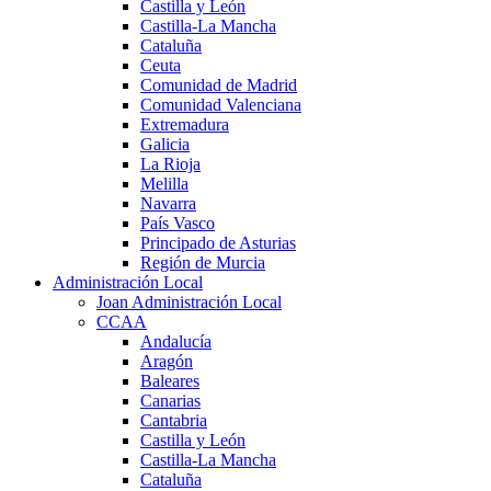
Castilla y León
Castilla-La Mancha
Cataluña
Ceuta
Comunidad de Madrid
Comunidad Valenciana
Extremadura
Galicia
La Rioja
Melilla
Navarra
País Vasco
Principado de Asturias
Región de Murcia
Administración Local
Joan Administración Local
CCAA
Andalucía
Aragón
Baleares
Canarias
Cantabria
Castilla y León
Castilla-La Mancha
Cataluña