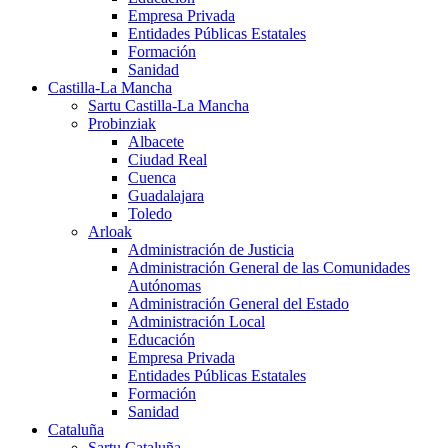
Empresa Privada
Entidades Públicas Estatales
Formación
Sanidad
Castilla-La Mancha
Sartu Castilla-La Mancha
Probinziak
Albacete
Ciudad Real
Cuenca
Guadalajara
Toledo
Arloak
Administración de Justicia
Administración General de las Comunidades
Autónomas
Administración General del Estado
Administración Local
Educación
Empresa Privada
Entidades Públicas Estatales
Formación
Sanidad
Cataluña
Sartu Cataluña