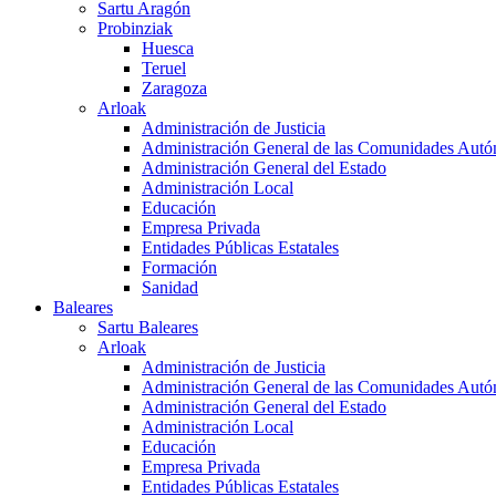
Sartu Aragón
Probinziak
Huesca
Teruel
Zaragoza
Arloak
Administración de Justicia
Administración General de las Comunidades Aut
Administración General del Estado
Administración Local
Educación
Empresa Privada
Entidades Públicas Estatales
Formación
Sanidad
Baleares
Sartu Baleares
Arloak
Administración de Justicia
Administración General de las Comunidades Aut
Administración General del Estado
Administración Local
Educación
Empresa Privada
Entidades Públicas Estatales