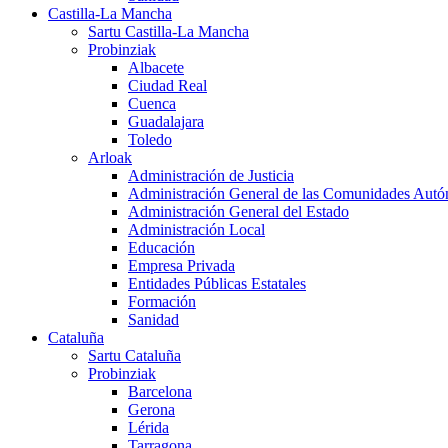
Castilla-La Mancha
Sartu Castilla-La Mancha
Probinziak
Albacete
Ciudad Real
Cuenca
Guadalajara
Toledo
Arloak
Administración de Justicia
Administración General de las Comunidades Aut
Administración General del Estado
Administración Local
Educación
Empresa Privada
Entidades Públicas Estatales
Formación
Sanidad
Cataluña
Sartu Cataluña
Probinziak
Barcelona
Gerona
Lérida
Tarragona