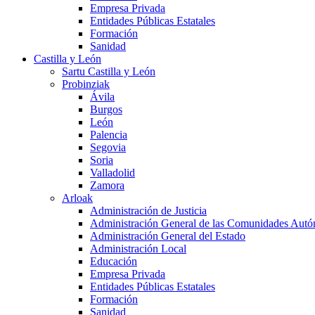
Empresa Privada
Entidades Públicas Estatales
Formación
Sanidad
Castilla y León
Sartu Castilla y León
Probinziak
Ávila
Burgos
León
Palencia
Segovia
Soria
Valladolid
Zamora
Arloak
Administración de Justicia
Administración General de las Comunidades Aut
Administración General del Estado
Administración Local
Educación
Empresa Privada
Entidades Públicas Estatales
Formación
Sanidad