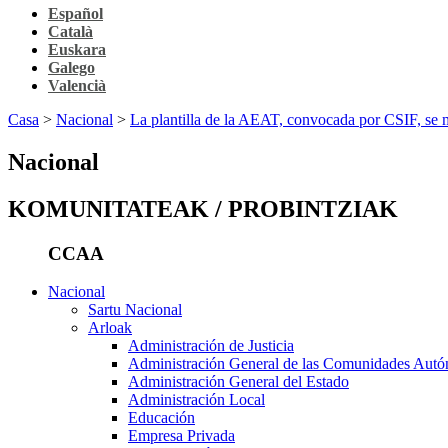
Español
Català
Euskara
Galego
Valencià
Casa
>
Nacional
>
La plantilla de la AEAT, convocada por CSIF, se m
Nacional
KOMUNITATEAK / PROBINTZIAK
CCAA
Nacional
Sartu Nacional
Arloak
Administración de Justicia
Administración General de las Comunidades Aut
Administración General del Estado
Administración Local
Educación
Empresa Privada