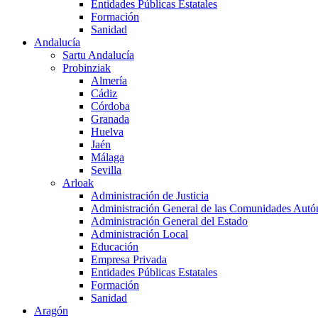
Entidades Públicas Estatales
Formación
Sanidad
Andalucía
Sartu Andalucía
Probinziak
Almería
Cádiz
Córdoba
Granada
Huelva
Jaén
Málaga
Sevilla
Arloak
Administración de Justicia
Administración General de las Comunidades Aut
Administración General del Estado
Administración Local
Educación
Empresa Privada
Entidades Públicas Estatales
Formación
Sanidad
Aragón