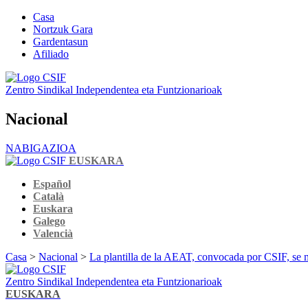
Casa
Nortzuk Gara
Gardentasun
Afiliado
Zentro Sindikal Independentea eta Funtzionarioak
Nacional
NABIGAZIOA
EUSKARA
Español
Català
Euskara
Galego
Valencià
Casa
>
Nacional
>
La plantilla de la AEAT, convocada por CSIF, se m
Zentro Sindikal Independentea eta Funtzionarioak
EUSKARA