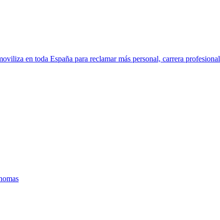
oviliza en toda España para reclamar más personal, carrera profesional 
ónomas