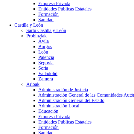
Empresa Privada
Entidades Públicas Estatales
Formación
Sanidad
Castilla y León
Sartu Castilla y León
Probinziak
Ávila
Burgos
León
Palencia
Segovia
Soria
Valladolid
Zamora
Arloak
Administración de Justicia
Administración General de las Comunidades Aut
Administración General del Estado
Administración Local
Educación
Empresa Privada
Entidades Públicas Estatales
Formación
Sanidad