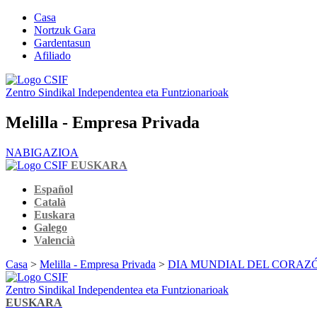
Casa
Nortzuk Gara
Gardentasun
Afiliado
Zentro Sindikal Independentea eta Funtzionarioak
Melilla - Empresa Privada
NABIGAZIOA
EUSKARA
Español
Català
Euskara
Galego
Valencià
Casa
>
Melilla - Empresa Privada
>
DIA MUNDIAL DEL CORAZ
Zentro Sindikal Independentea eta Funtzionarioak
EUSKARA