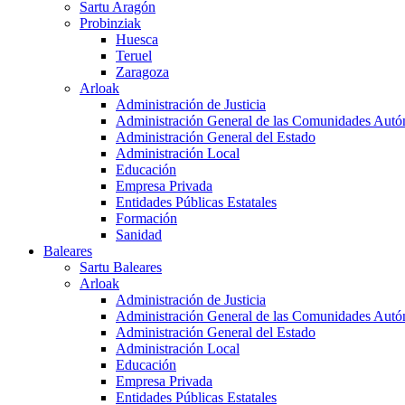
Sartu Aragón
Probinziak
Huesca
Teruel
Zaragoza
Arloak
Administración de Justicia
Administración General de las Comunidades Aut
Administración General del Estado
Administración Local
Educación
Empresa Privada
Entidades Públicas Estatales
Formación
Sanidad
Baleares
Sartu Baleares
Arloak
Administración de Justicia
Administración General de las Comunidades Aut
Administración General del Estado
Administración Local
Educación
Empresa Privada
Entidades Públicas Estatales