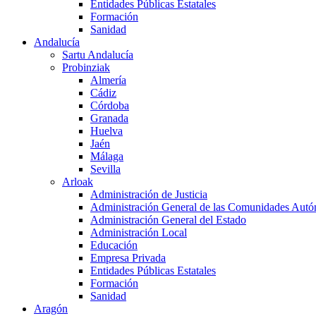
Entidades Públicas Estatales
Formación
Sanidad
Andalucía
Sartu Andalucía
Probinziak
Almería
Cádiz
Córdoba
Granada
Huelva
Jaén
Málaga
Sevilla
Arloak
Administración de Justicia
Administración General de las Comunidades Aut
Administración General del Estado
Administración Local
Educación
Empresa Privada
Entidades Públicas Estatales
Formación
Sanidad
Aragón