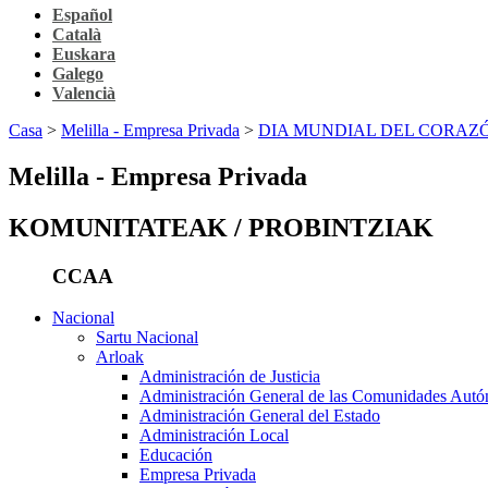
Español
Català
Euskara
Galego
Valencià
Casa
>
Melilla - Empresa Privada
>
DIA MUNDIAL DEL CORAZ
Melilla - Empresa Privada
KOMUNITATEAK / PROBINTZIAK
CCAA
Nacional
Sartu Nacional
Arloak
Administración de Justicia
Administración General de las Comunidades Aut
Administración General del Estado
Administración Local
Educación
Empresa Privada