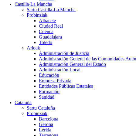
Castilla-La Mancha
Sartu Castilla-La Mancha
Probinziak
Albacete
Ciudad Real
Cuenca
Guadalajara
Toledo
Arloak
Administración de Justicia
Administración General de las Comunidades Aut
Administración General del Estado
Administración Local
Educación
Empresa Privada
Entidades Públicas Estatales
Formación
Sanidad
Cataluña
Sartu Cataluña
Probinziak
Barcelona
Gerona
Lérida
Tarragona