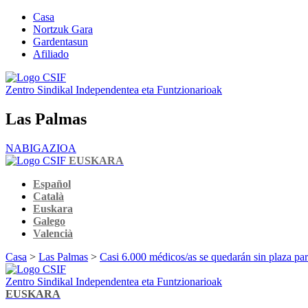
Casa
Nortzuk Gara
Gardentasun
Afiliado
Zentro Sindikal Independentea eta Funtzionarioak
Las Palmas
NABIGAZIOA
EUSKARA
Español
Català
Euskara
Galego
Valencià
Casa
>
Las Palmas
>
Casi 6.000 médicos/as se quedarán sin plaza para
Zentro Sindikal Independentea eta Funtzionarioak
EUSKARA