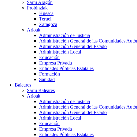
Sartu Aragón
Probinziak
Huesca
Teruel
Zaragoza
Arloak
Administración de Justicia
Administración General de las Comunidades Aut
Administración General del Estado
Administración Local
Educación
Empresa Privada
Entidades Públicas Estatales
Formación
Sanidad
Baleares
Sartu Baleares
Arloak
Administración de Justicia
Administración General de las Comunidades Aut
Administración General del Estado
Administración Local
Educación
Empresa Privada
Entidades Públicas Estatales