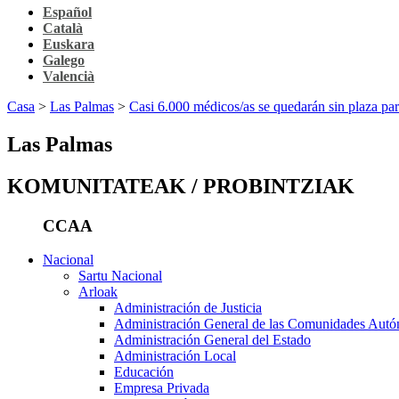
Español
Català
Euskara
Galego
Valencià
Casa
>
Las Palmas
>
Casi 6.000 médicos/as se quedarán sin plaza para
Las Palmas
KOMUNITATEAK / PROBINTZIAK
CCAA
Nacional
Sartu Nacional
Arloak
Administración de Justicia
Administración General de las Comunidades Aut
Administración General del Estado
Administración Local
Educación
Empresa Privada