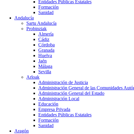
Entidades Públicas Estatales
Formación
Sanidad
Andalucía
Sartu Andalucía
Probinziak
Almería
Cádiz
Córdoba
Granada
Huelva
Jaén
Málaga
Sevilla
Arloak
Administración de Justicia
Administración General de las Comunidades Aut
Administración General del Estado
Administración Local
Educación
Empresa Privada
Entidades Públicas Estatales
Formación
Sanidad
Aragón