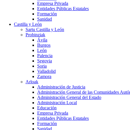
Empresa Privada
Entidades Públicas Estatales
Formación
Sanidad
Castilla y León
Sartu Castilla y León
Probinziak
Ávila
Burgos
León
Palencia
Segovia
Soria
Valladolid
Zamora
Arloak
Administración de Justicia
Administración General de las Comunidades Aut
Administración General del Estado
Administración Local
Educación
Empresa Privada
Entidades Públicas Estatales
Formación
Sanidad