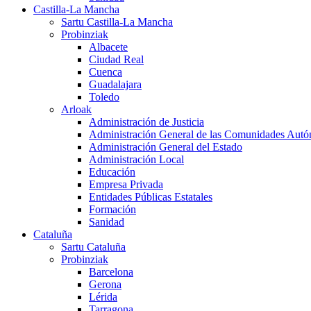
Castilla-La Mancha
Sartu Castilla-La Mancha
Probinziak
Albacete
Ciudad Real
Cuenca
Guadalajara
Toledo
Arloak
Administración de Justicia
Administración General de las Comunidades Aut
Administración General del Estado
Administración Local
Educación
Empresa Privada
Entidades Públicas Estatales
Formación
Sanidad
Cataluña
Sartu Cataluña
Probinziak
Barcelona
Gerona
Lérida
Tarragona