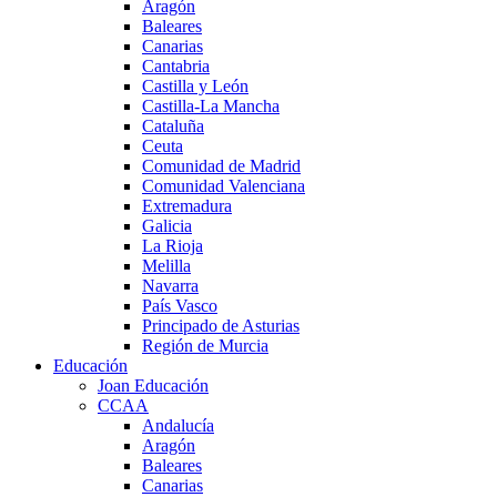
Aragón
Baleares
Canarias
Cantabria
Castilla y León
Castilla-La Mancha
Cataluña
Ceuta
Comunidad de Madrid
Comunidad Valenciana
Extremadura
Galicia
La Rioja
Melilla
Navarra
País Vasco
Principado de Asturias
Región de Murcia
Educación
Joan Educación
CCAA
Andalucía
Aragón
Baleares
Canarias