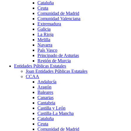
Cataluña
Ceuta
Comunidad de Madrid
Comunidad Valenciana
Extremadura
Galicia
La Rioja
Melilla
Navarra
País Vasco
Principado de Asturias
Región de Murcia
Entidades Públicas Estatales
Joan Entidades Públicas Estatales
CCAA
Andalucía
Aragón
Baleares
Canarias
Cantabria
Castilla y León
Castilla-La Mancha
Cataluña
Ceuta
Comunidad de Madrid