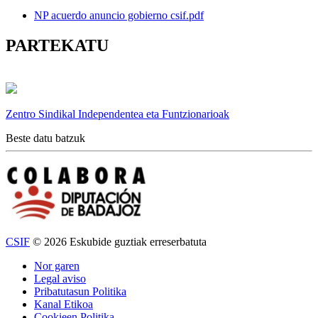
NP acuerdo anuncio gobierno csif.pdf
PARTEKATU
Zentro Sindikal Independentea eta Funtzionarioak
Beste datu batzuk
CSIF
© 2026 Eskubide guztiak erreserbatuta
Nor garen
Legal aviso
Pribatutasun Politika
Kanal Etikoa
Cookieen Politika