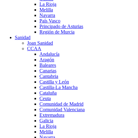
La Rioja
Melilla
Navarra
País Vasco
Principado de Asturias
Región de Murcia
Sanidad
Joan Sanidad
CCAA
Andalucía
Aragón
Baleares
Canarias
Cantabria
Castilla y León
Castilla-La Mancha
Cataluña
Ceuta
Comunidad de Madrid
Comunidad Valenciana
Extremadura
Galicia
La Rioja
Melilla
Navarra