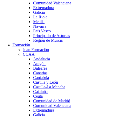
Comunidad Valenciana
Extremadura
Galicia
La Rioja
Melilla
Navarra
País Vasco
Principado de Asturias
Región de Murcia
Formación
Joan Formación
CCAA
Andalucía
Aragón
Baleares
Canarias
Cantabria
Castilla y León
Castilla-La Mancha
Cataluña
Ceuta
Comunidad de Madrid
Comunidad Valenciana
Extremadura
Galicia