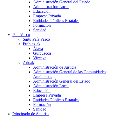
Administración General del Estado
Administración Local
Educación
Empresa Privada
Entidades Públicas Estatales
Formación
Sanidad
País Vasco
Sartu País Vasco
Probinziak
Álava
Guipúzcoa
Vizcaya
Arloak
Administración de Justicia
Administración General de las Comunidades
Autónomas
Administración General del Estado
Administración Local
Educación
Empresa Privada
Entidades Públicas Estatales
Formación
Sanidad
Principado de Asturias