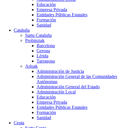
Educación
Empresa Privada
Entidades Públicas Estatales
Formación
Sanidad
Cataluña
Sartu Cataluña
Probinziak
Barcelona
Gerona
Lérida
Tarragona
Arloak
Administración de Justicia
Administración General de las Comunidades
Autónomas
Administración General del Estado
Administración Local
Educación
Empresa Privada
Entidades Públicas Estatales
Formación
Sanidad
Ceuta
Sartu Ceuta