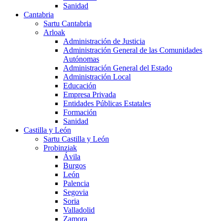
Sanidad
Cantabria
Sartu Cantabria
Arloak
Administración de Justicia
Administración General de las Comunidades
Autónomas
Administración General del Estado
Administración Local
Educación
Empresa Privada
Entidades Públicas Estatales
Formación
Sanidad
Castilla y León
Sartu Castilla y León
Probinziak
Ávila
Burgos
León
Palencia
Segovia
Soria
Valladolid
Zamora