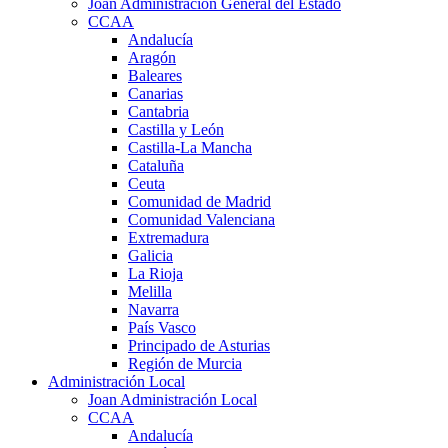
Joan Administración General del Estado
CCAA
Andalucía
Aragón
Baleares
Canarias
Cantabria
Castilla y León
Castilla-La Mancha
Cataluña
Ceuta
Comunidad de Madrid
Comunidad Valenciana
Extremadura
Galicia
La Rioja
Melilla
Navarra
País Vasco
Principado de Asturias
Región de Murcia
Administración Local
Joan Administración Local
CCAA
Andalucía