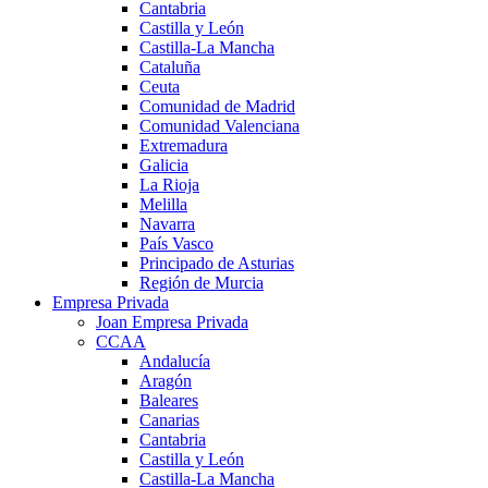
Cantabria
Castilla y León
Castilla-La Mancha
Cataluña
Ceuta
Comunidad de Madrid
Comunidad Valenciana
Extremadura
Galicia
La Rioja
Melilla
Navarra
País Vasco
Principado de Asturias
Región de Murcia
Empresa Privada
Joan Empresa Privada
CCAA
Andalucía
Aragón
Baleares
Canarias
Cantabria
Castilla y León
Castilla-La Mancha