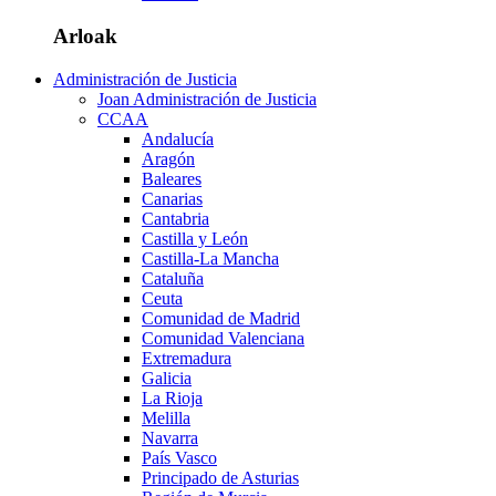
Arloak
Administración de Justicia
Joan Administración de Justicia
CCAA
Andalucía
Aragón
Baleares
Canarias
Cantabria
Castilla y León
Castilla-La Mancha
Cataluña
Ceuta
Comunidad de Madrid
Comunidad Valenciana
Extremadura
Galicia
La Rioja
Melilla
Navarra
País Vasco
Principado de Asturias