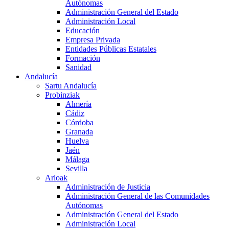
Autónomas
Administración General del Estado
Administración Local
Educación
Empresa Privada
Entidades Públicas Estatales
Formación
Sanidad
Andalucía
Sartu Andalucía
Probinziak
Almería
Cádiz
Córdoba
Granada
Huelva
Jaén
Málaga
Sevilla
Arloak
Administración de Justicia
Administración General de las Comunidades
Autónomas
Administración General del Estado
Administración Local