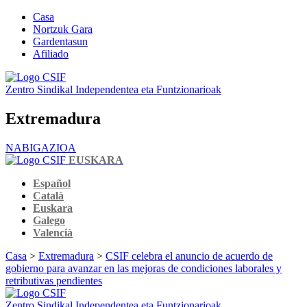
Casa
Nortzuk Gara
Gardentasun
Afiliado
Zentro Sindikal Independentea eta Funtzionarioak
Extremadura
NABIGAZIOA
EUSKARA
Español
Català
Euskara
Galego
Valencià
Casa
>
Extremadura
>
CSIF celebra el anuncio de acuerdo de
gobierno para avanzar en las mejoras de condiciones laborales y
retributivas pendientes
Zentro Sindikal Independentea eta Funtzionarioak