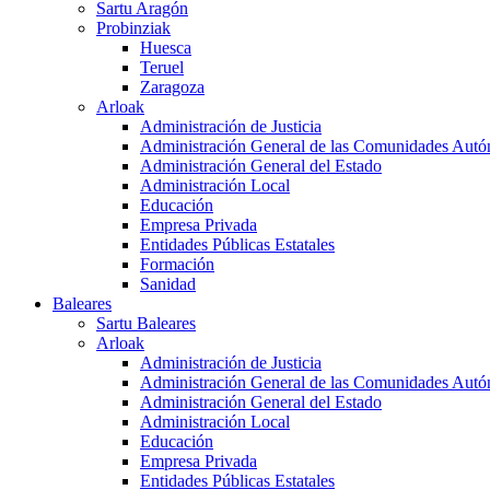
Sartu Aragón
Probinziak
Huesca
Teruel
Zaragoza
Arloak
Administración de Justicia
Administración General de las Comunidades Aut
Administración General del Estado
Administración Local
Educación
Empresa Privada
Entidades Públicas Estatales
Formación
Sanidad
Baleares
Sartu Baleares
Arloak
Administración de Justicia
Administración General de las Comunidades Aut
Administración General del Estado
Administración Local
Educación
Empresa Privada
Entidades Públicas Estatales