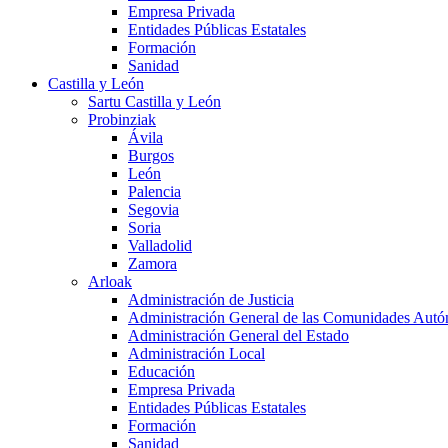
Empresa Privada
Entidades Públicas Estatales
Formación
Sanidad
Castilla y León
Sartu Castilla y León
Probinziak
Ávila
Burgos
León
Palencia
Segovia
Soria
Valladolid
Zamora
Arloak
Administración de Justicia
Administración General de las Comunidades Aut
Administración General del Estado
Administración Local
Educación
Empresa Privada
Entidades Públicas Estatales
Formación
Sanidad