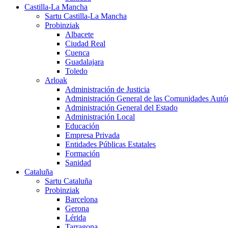
Castilla-La Mancha
Sartu Castilla-La Mancha
Probinziak
Albacete
Ciudad Real
Cuenca
Guadalajara
Toledo
Arloak
Administración de Justicia
Administración General de las Comunidades Aut
Administración General del Estado
Administración Local
Educación
Empresa Privada
Entidades Públicas Estatales
Formación
Sanidad
Cataluña
Sartu Cataluña
Probinziak
Barcelona
Gerona
Lérida
Tarragona