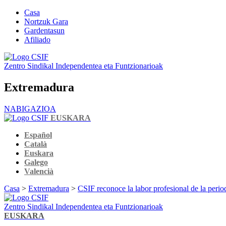
Casa
Nortzuk Gara
Gardentasun
Afiliado
Zentro Sindikal Independentea eta Funtzionarioak
Extremadura
NABIGAZIOA
EUSKARA
Español
Català
Euskara
Galego
Valencià
Casa
>
Extremadura
>
CSIF reconoce la labor profesional de la peri
Zentro Sindikal Independentea eta Funtzionarioak
EUSKARA