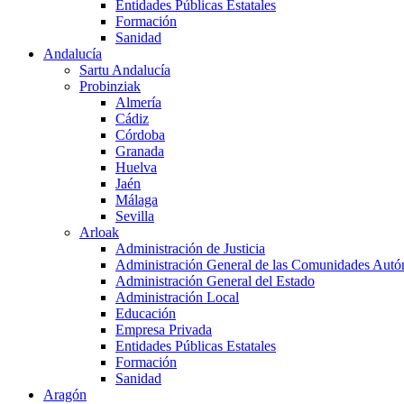
Entidades Públicas Estatales
Formación
Sanidad
Andalucía
Sartu Andalucía
Probinziak
Almería
Cádiz
Córdoba
Granada
Huelva
Jaén
Málaga
Sevilla
Arloak
Administración de Justicia
Administración General de las Comunidades Aut
Administración General del Estado
Administración Local
Educación
Empresa Privada
Entidades Públicas Estatales
Formación
Sanidad
Aragón