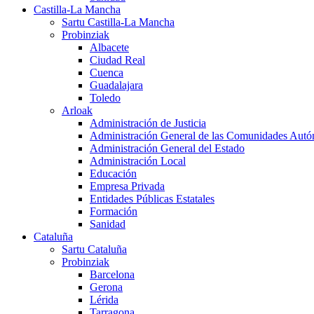
Castilla-La Mancha
Sartu Castilla-La Mancha
Probinziak
Albacete
Ciudad Real
Cuenca
Guadalajara
Toledo
Arloak
Administración de Justicia
Administración General de las Comunidades Aut
Administración General del Estado
Administración Local
Educación
Empresa Privada
Entidades Públicas Estatales
Formación
Sanidad
Cataluña
Sartu Cataluña
Probinziak
Barcelona
Gerona
Lérida
Tarragona