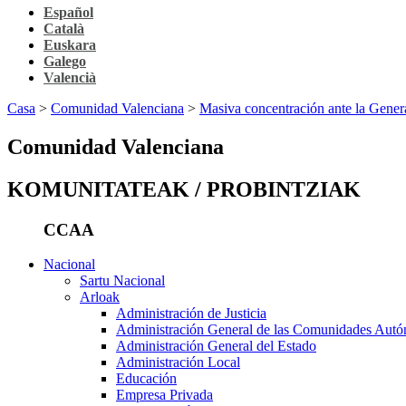
Español
Català
Euskara
Galego
Valencià
Casa
>
Comunidad Valenciana
>
Masiva concentración ante la Genera
Comunidad Valenciana
KOMUNITATEAK / PROBINTZIAK
CCAA
Nacional
Sartu Nacional
Arloak
Administración de Justicia
Administración General de las Comunidades Aut
Administración General del Estado
Administración Local
Educación
Empresa Privada