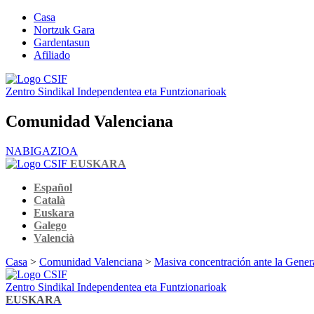
Casa
Nortzuk Gara
Gardentasun
Afiliado
Zentro Sindikal Independentea eta Funtzionarioak
Comunidad Valenciana
NABIGAZIOA
EUSKARA
Español
Català
Euskara
Galego
Valencià
Casa
>
Comunidad Valenciana
>
Masiva concentración ante la Genera
Zentro Sindikal Independentea eta Funtzionarioak
EUSKARA