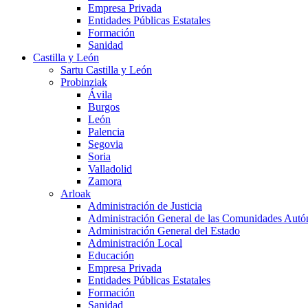
Empresa Privada
Entidades Públicas Estatales
Formación
Sanidad
Castilla y León
Sartu Castilla y León
Probinziak
Ávila
Burgos
León
Palencia
Segovia
Soria
Valladolid
Zamora
Arloak
Administración de Justicia
Administración General de las Comunidades Aut
Administración General del Estado
Administración Local
Educación
Empresa Privada
Entidades Públicas Estatales
Formación
Sanidad