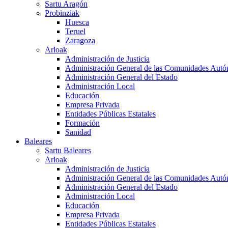
Sartu Aragón
Probinziak
Huesca
Teruel
Zaragoza
Arloak
Administración de Justicia
Administración General de las Comunidades Aut
Administración General del Estado
Administración Local
Educación
Empresa Privada
Entidades Públicas Estatales
Formación
Sanidad
Baleares
Sartu Baleares
Arloak
Administración de Justicia
Administración General de las Comunidades Aut
Administración General del Estado
Administración Local
Educación
Empresa Privada
Entidades Públicas Estatales