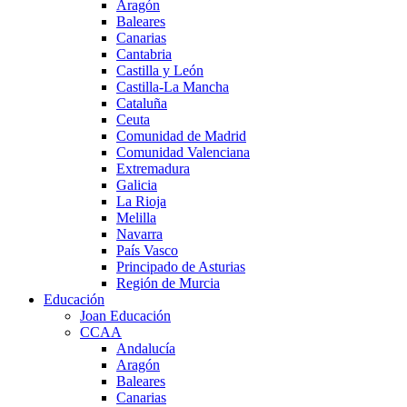
Aragón
Baleares
Canarias
Cantabria
Castilla y León
Castilla-La Mancha
Cataluña
Ceuta
Comunidad de Madrid
Comunidad Valenciana
Extremadura
Galicia
La Rioja
Melilla
Navarra
País Vasco
Principado de Asturias
Región de Murcia
Educación
Joan Educación
CCAA
Andalucía
Aragón
Baleares
Canarias