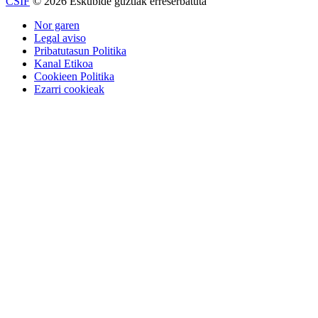
CSIF
© 2026 Eskubide guztiak erreserbatuta
Nor garen
Legal aviso
Pribatutasun Politika
Kanal Etikoa
Cookieen Politika
Ezarri cookieak