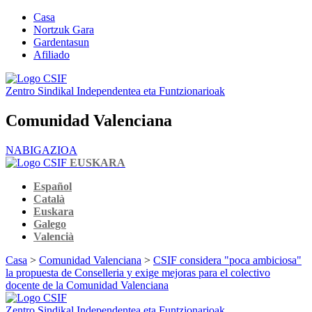
Casa
Nortzuk Gara
Gardentasun
Afiliado
Zentro Sindikal Independentea eta Funtzionarioak
Comunidad Valenciana
NABIGAZIOA
EUSKARA
Español
Català
Euskara
Galego
Valencià
Casa
>
Comunidad Valenciana
>
CSIF considera "poca ambiciosa"
la propuesta de Conselleria y exige mejoras para el colectivo
docente de la Comunidad Valenciana
Zentro Sindikal Independentea eta Funtzionarioak