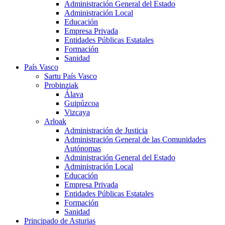
Administración General del Estado
Administración Local
Educación
Empresa Privada
Entidades Públicas Estatales
Formación
Sanidad
País Vasco
Sartu País Vasco
Probinziak
Álava
Guipúzcoa
Vizcaya
Arloak
Administración de Justicia
Administración General de las Comunidades
Autónomas
Administración General del Estado
Administración Local
Educación
Empresa Privada
Entidades Públicas Estatales
Formación
Sanidad
Principado de Asturias