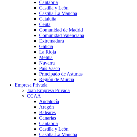
Cantabria
Castilla y León
Castilla-La Mancha
Cataluña
Ceuta
Comunidad de Madrid
Comunidad Valenciana
Extremadura
Galicia
La Rioja
Melilla
Navarra
País Vasco
Principado de Asturias
Región de Murcia
Empresa Privada
Joan Empresa Privada
CCAA
Andalucía
Aragón
Baleares
Canarias
Cantabria
Castilla y León
Castilla-La Mancha