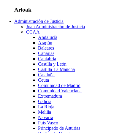
Arloak
Administración de Justicia
Joan Administración de Justicia
CCAA
Andalucía
Aragón
Baleares
Canarias
Cantabria
Castilla y León
Castilla-La Mancha
Cataluña
Ceuta
Comunidad de Madrid
Comunidad Valenciana
Extremadura
Galicia
La Rioja
Melilla
Navarra
País Vasco
Principado de Asturias