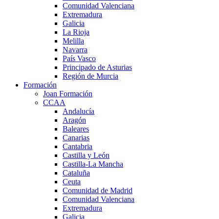
Comunidad Valenciana
Extremadura
Galicia
La Rioja
Melilla
Navarra
País Vasco
Principado de Asturias
Región de Murcia
Formación
Joan Formación
CCAA
Andalucía
Aragón
Baleares
Canarias
Cantabria
Castilla y León
Castilla-La Mancha
Cataluña
Ceuta
Comunidad de Madrid
Comunidad Valenciana
Extremadura
Galicia