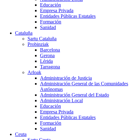
Educación
Empresa Privada
Entidades Públicas Estatales
Formación
Sanidad
Cataluña
Sartu Cataluña
Probinziak
Barcelona
Gerona
Lérida
Tarragona
Arloak
Administración de Justicia
Administración General de las Comunidades
Autónomas
Administración General del Estado
Administración Local
Educación
Empresa Privada
Entidades Públicas Estatales
Formación
Sanidad
Ceuta
Sartu Ceuta