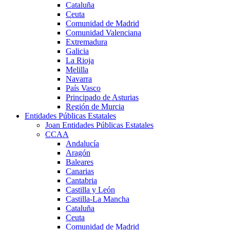
Cataluña
Ceuta
Comunidad de Madrid
Comunidad Valenciana
Extremadura
Galicia
La Rioja
Melilla
Navarra
País Vasco
Principado de Asturias
Región de Murcia
Entidades Públicas Estatales
Joan Entidades Públicas Estatales
CCAA
Andalucía
Aragón
Baleares
Canarias
Cantabria
Castilla y León
Castilla-La Mancha
Cataluña
Ceuta
Comunidad de Madrid