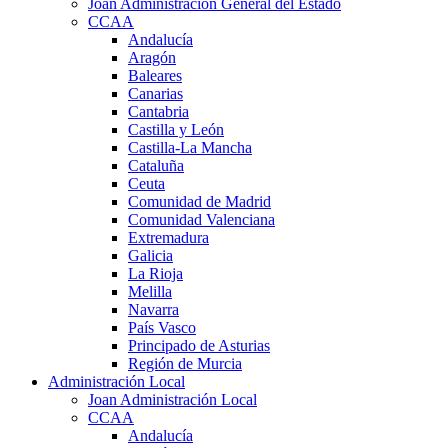
Joan Administración General del Estado
CCAA
Andalucía
Aragón
Baleares
Canarias
Cantabria
Castilla y León
Castilla-La Mancha
Cataluña
Ceuta
Comunidad de Madrid
Comunidad Valenciana
Extremadura
Galicia
La Rioja
Melilla
Navarra
País Vasco
Principado de Asturias
Región de Murcia
Administración Local
Joan Administración Local
CCAA
Andalucía