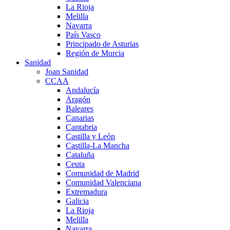
La Rioja
Melilla
Navarra
País Vasco
Principado de Asturias
Región de Murcia
Sanidad
Joan Sanidad
CCAA
Andalucía
Aragón
Baleares
Canarias
Cantabria
Castilla y León
Castilla-La Mancha
Cataluña
Ceuta
Comunidad de Madrid
Comunidad Valenciana
Extremadura
Galicia
La Rioja
Melilla
Navarra