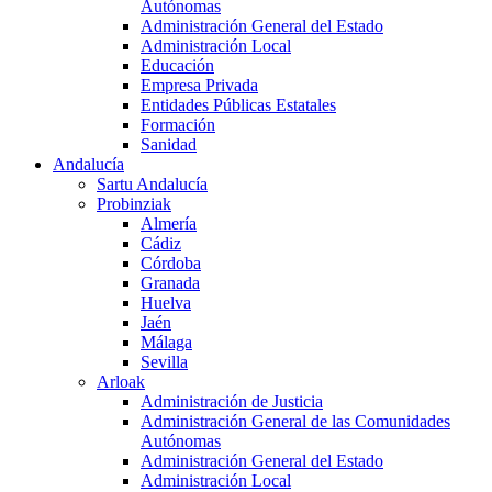
Autónomas
Administración General del Estado
Administración Local
Educación
Empresa Privada
Entidades Públicas Estatales
Formación
Sanidad
Andalucía
Sartu Andalucía
Probinziak
Almería
Cádiz
Córdoba
Granada
Huelva
Jaén
Málaga
Sevilla
Arloak
Administración de Justicia
Administración General de las Comunidades
Autónomas
Administración General del Estado
Administración Local