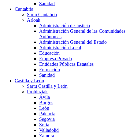
Sanidad
Cantabria
Sartu Cantabria
Arloak
Administración de Justicia
Administración General de las Comunidades
Autónomas
Administración General del Estado
Administración Local
Educación
Empresa Privada
Entidades Públicas Estatales
Formación
Sanidad
Castilla y León
Sartu Castilla y León
Probinziak
Ávila
Burgos
León
Palencia
Segovia
Soria
Valladolid
Zamora