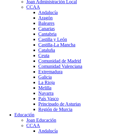
Joan Administración Local
CCAA
Andalucía
Aragón
Baleares
Canarias
Cantabria
Castilla y León
Castilla-La Mancha
Cataluña
Ceuta
Comunidad de Madrid
Comunidad Valenciana
Extremadura
Galicia
La Rioja
Melilla
Navarra
País Vasco
Principado de Asturias
Región de Murcia
Educación
Joan Educación
CCAA
Andalucía