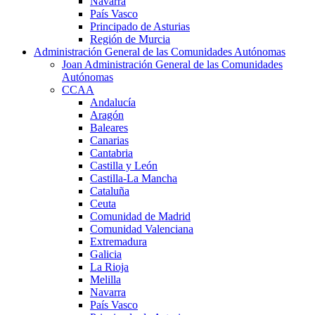
Navarra
País Vasco
Principado de Asturias
Región de Murcia
Administración General de las Comunidades Autónomas
Joan Administración General de las Comunidades
Autónomas
CCAA
Andalucía
Aragón
Baleares
Canarias
Cantabria
Castilla y León
Castilla-La Mancha
Cataluña
Ceuta
Comunidad de Madrid
Comunidad Valenciana
Extremadura
Galicia
La Rioja
Melilla
Navarra
País Vasco