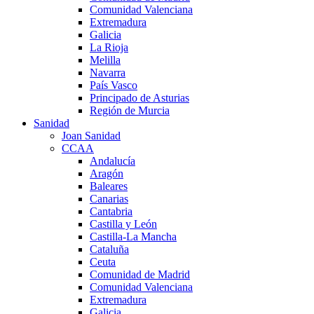
Comunidad Valenciana
Extremadura
Galicia
La Rioja
Melilla
Navarra
País Vasco
Principado de Asturias
Región de Murcia
Sanidad
Joan Sanidad
CCAA
Andalucía
Aragón
Baleares
Canarias
Cantabria
Castilla y León
Castilla-La Mancha
Cataluña
Ceuta
Comunidad de Madrid
Comunidad Valenciana
Extremadura
Galicia