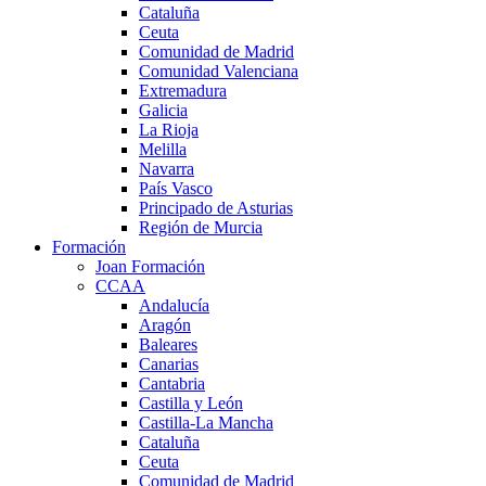
Cataluña
Ceuta
Comunidad de Madrid
Comunidad Valenciana
Extremadura
Galicia
La Rioja
Melilla
Navarra
País Vasco
Principado de Asturias
Región de Murcia
Formación
Joan Formación
CCAA
Andalucía
Aragón
Baleares
Canarias
Cantabria
Castilla y León
Castilla-La Mancha
Cataluña
Ceuta
Comunidad de Madrid