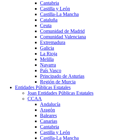
Cantabria
Castilla y León
Castilla-La Mancha
Cataluña
Ceuta
Comunidad de Madrid
Comunidad Valenciana
Extremadura
Galicia
La Rioja
Melilla
Navarra
País Vasco
Principado de Asturias
Región de Murcia
Entidades Públicas Estatales
Joan Entidades Públicas Estatales
CCAA
Andalucía
Aragón
Baleares
Canarias
Cantabria
Castilla y León
Castilla-La Mancha