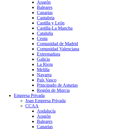
Aragón
Baleares
Canarias
Cantabria
Castilla y León
Castilla-La Mancha
Cataluña
Ceuta
Comunidad de Madrid
Comunidad Valenciana
Extremadura
Galicia
La Rioja
Melilla
Navarra
País Vasco
Principado de Asturias
Región de Murcia
Empresa Privada
Joan Empresa Privada
CCAA
Andalucía
Aragón
Baleares
Canarias