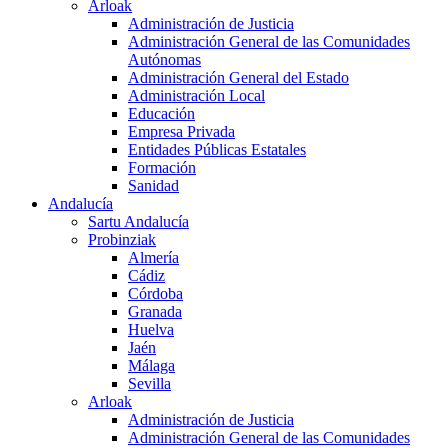
Arloak
Administración de Justicia
Administración General de las Comunidades
Autónomas
Administración General del Estado
Administración Local
Educación
Empresa Privada
Entidades Públicas Estatales
Formación
Sanidad
Andalucía
Sartu Andalucía
Probinziak
Almería
Cádiz
Córdoba
Granada
Huelva
Jaén
Málaga
Sevilla
Arloak
Administración de Justicia
Administración General de las Comunidades