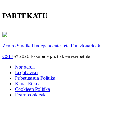
PARTEKATU
Zentro Sindikal Independentea eta Funtzionarioak
CSIF
© 2026 Eskubide guztiak erreserbatuta
Nor garen
Legal aviso
Pribatutasun Politika
Kanal Etikoa
Cookieen Politika
Ezarri cookieak