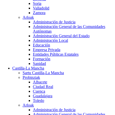
Soria
Valladolid
Zamora
Arloak
Administración de Justicia
Administración General de las Comunidades
Autónomas
Administración General del Estado
Administración Local
Educación
Empresa Privada
Entidades Públicas Estatales
Formación
Sanidad
Castilla-La Mancha
Sartu Castilla-La Mancha
Probinziak
Albacete
Ciudad Real
Cuenca
Guadalajara
Toledo
Arloak
Administración de Justicia
Administración General de las Comunidades