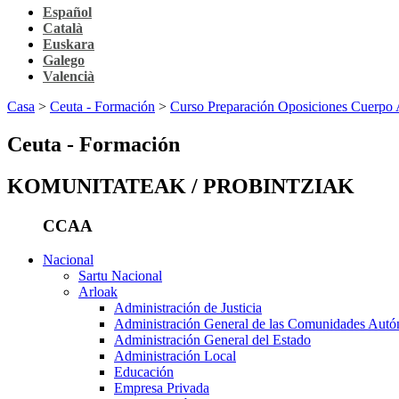
Español
Català
Euskara
Galego
Valencià
Casa
>
Ceuta - Formación
>
Curso Preparación Oposiciones Cuerp
Ceuta - Formación
KOMUNITATEAK / PROBINTZIAK
CCAA
Nacional
Sartu Nacional
Arloak
Administración de Justicia
Administración General de las Comunidades Aut
Administración General del Estado
Administración Local
Educación
Empresa Privada