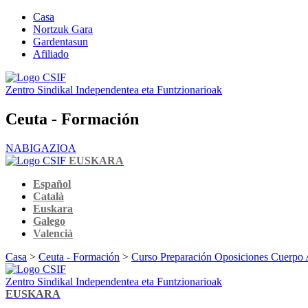
Casa
Nortzuk Gara
Gardentasun
Afiliado
Zentro Sindikal Independentea eta Funtzionarioak
Ceuta - Formación
NABIGAZIOA
EUSKARA
Español
Català
Euskara
Galego
Valencià
Casa
>
Ceuta - Formación
>
Curso Preparación Oposiciones Cuerp
Zentro Sindikal Independentea eta Funtzionarioak
EUSKARA