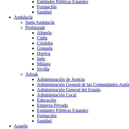
Entidades Públicas Estatales
Formación
Sanidad
Andalucía
Sartu Andalucía
Probinziak
Almería
Cádiz
Córdoba
Granada
Huelva
Jaén
Málaga
Sevilla
Arloak
Administración de Justicia
Administración General de las Comunidades Aut
Administración General del Estado
Administración Local
Educación
Empresa Privada
Entidades Públicas Estatales
Formación
Sanidad
Aragón