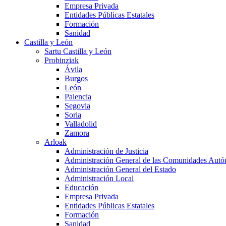
Empresa Privada
Entidades Públicas Estatales
Formación
Sanidad
Castilla y León
Sartu Castilla y León
Probinziak
Ávila
Burgos
León
Palencia
Segovia
Soria
Valladolid
Zamora
Arloak
Administración de Justicia
Administración General de las Comunidades Aut
Administración General del Estado
Administración Local
Educación
Empresa Privada
Entidades Públicas Estatales
Formación
Sanidad