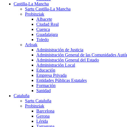
Castilla-La Mancha
Sartu Castilla-La Mancha
Probinziak
Albacete
Ciudad Real
Cuenca
Guadalajara
Toledo
Arloak
Administración de Justicia
Administración General de las Comunidades Aut
Administración General del Estado
Administración Local
Educación
Empresa Privada
Entidades Públicas Estatales
Formación
Sanidad
Cataluña
Sartu Cataluña
Probinziak
Barcelona
Gerona
Lérida
Tarragona