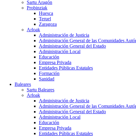
Sartu Aragón
Probinziak
Huesca
Teruel
Zaragoza
Arloak
Administración de Justicia
Administración General de las Comunidades Aut
Administración General del Estado
Administración Local
Educación
Empresa Privada
Entidades Públicas Estatales
Formación
Sanidad
Baleares
Sartu Baleares
Arloak
Administración de Justicia
Administración General de las Comunidades Aut
Administración General del Estado
Administración Local
Educación
Empresa Privada
Entidades Públicas Estatales