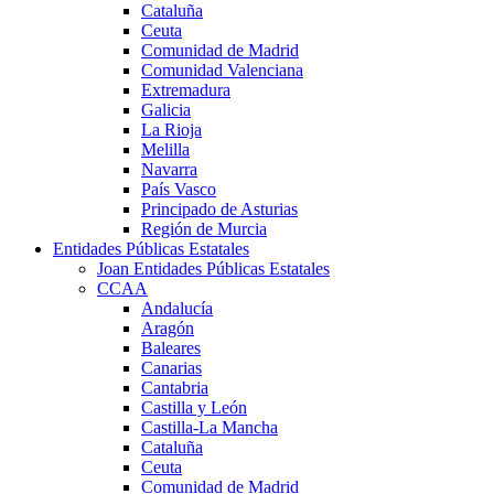
Cataluña
Ceuta
Comunidad de Madrid
Comunidad Valenciana
Extremadura
Galicia
La Rioja
Melilla
Navarra
País Vasco
Principado de Asturias
Región de Murcia
Entidades Públicas Estatales
Joan Entidades Públicas Estatales
CCAA
Andalucía
Aragón
Baleares
Canarias
Cantabria
Castilla y León
Castilla-La Mancha
Cataluña
Ceuta
Comunidad de Madrid