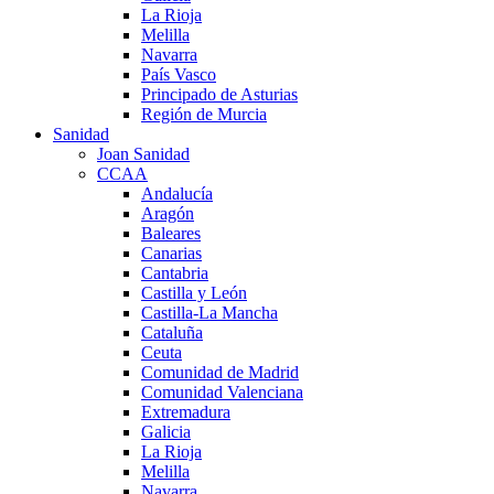
La Rioja
Melilla
Navarra
País Vasco
Principado de Asturias
Región de Murcia
Sanidad
Joan Sanidad
CCAA
Andalucía
Aragón
Baleares
Canarias
Cantabria
Castilla y León
Castilla-La Mancha
Cataluña
Ceuta
Comunidad de Madrid
Comunidad Valenciana
Extremadura
Galicia
La Rioja
Melilla
Navarra