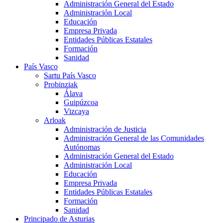
Administración General del Estado
Administración Local
Educación
Empresa Privada
Entidades Públicas Estatales
Formación
Sanidad
País Vasco
Sartu País Vasco
Probinziak
Álava
Guipúzcoa
Vizcaya
Arloak
Administración de Justicia
Administración General de las Comunidades
Autónomas
Administración General del Estado
Administración Local
Educación
Empresa Privada
Entidades Públicas Estatales
Formación
Sanidad
Principado de Asturias