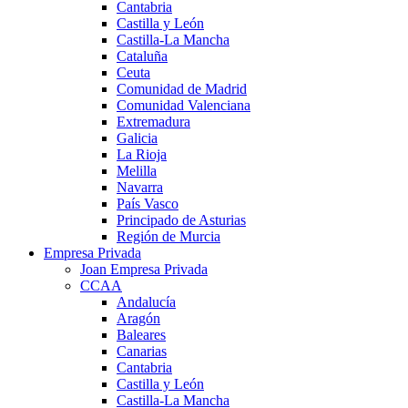
Cantabria
Castilla y León
Castilla-La Mancha
Cataluña
Ceuta
Comunidad de Madrid
Comunidad Valenciana
Extremadura
Galicia
La Rioja
Melilla
Navarra
País Vasco
Principado de Asturias
Región de Murcia
Empresa Privada
Joan Empresa Privada
CCAA
Andalucía
Aragón
Baleares
Canarias
Cantabria
Castilla y León
Castilla-La Mancha