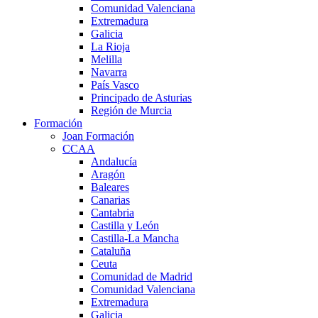
Comunidad Valenciana
Extremadura
Galicia
La Rioja
Melilla
Navarra
País Vasco
Principado de Asturias
Región de Murcia
Formación
Joan Formación
CCAA
Andalucía
Aragón
Baleares
Canarias
Cantabria
Castilla y León
Castilla-La Mancha
Cataluña
Ceuta
Comunidad de Madrid
Comunidad Valenciana
Extremadura
Galicia