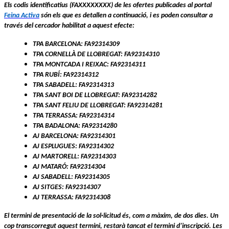
Els codis identificatius
(FAXXXXXXXX)
de les ofertes publicades al portal
Feina Activa
són els que es detallen a continuació, i es poden consultar a
través del cercador habilitat a aquest efecte:
TPA BARCELONA: FA92314309
TPA CORNELLÀ DE LLOBREGAT: FA92314310
TPA MONTCADA I REIXAC: FA92314311
TPA RUBÍ: FA92314312
TPA SABADELL: FA92314313
TPA SANT BOI DE LLOBREGAT: FA92314282
TPA SANT FELIU DE LLOBREGAT: FA92314281
TPA TERRASSA: FA92314314
TPA BADALONA: FA92314280
AJ BARCELONA: FA92314301
AJ ESPLUGUES: FA92314302
AJ MARTORELL: FA92314303
AJ MATARÓ: FA92314304
AJ SABADELL: FA92314305
AJ SITGES: FA92314307
AJ TERRASSA: FA92314308
El termini de presentació de la sol·licitud és, com a màxim, de dos dies. Un
cop transcorregut aquest termini, restarà tancat el termini d’inscripció. Les