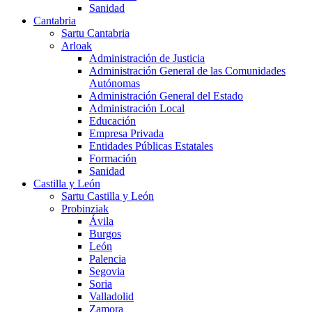
Sanidad
Cantabria
Sartu Cantabria
Arloak
Administración de Justicia
Administración General de las Comunidades
Autónomas
Administración General del Estado
Administración Local
Educación
Empresa Privada
Entidades Públicas Estatales
Formación
Sanidad
Castilla y León
Sartu Castilla y León
Probinziak
Ávila
Burgos
León
Palencia
Segovia
Soria
Valladolid
Zamora