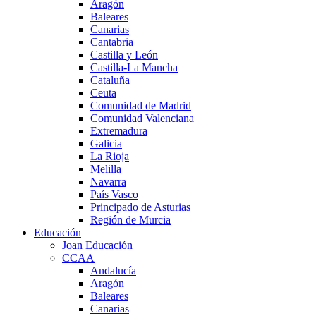
Aragón
Baleares
Canarias
Cantabria
Castilla y León
Castilla-La Mancha
Cataluña
Ceuta
Comunidad de Madrid
Comunidad Valenciana
Extremadura
Galicia
La Rioja
Melilla
Navarra
País Vasco
Principado de Asturias
Región de Murcia
Educación
Joan Educación
CCAA
Andalucía
Aragón
Baleares
Canarias