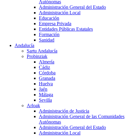
Autónomas
Administración General del Estado
Administración Local
Educación
Empresa Privada
Entidades Públicas Estatales
Formación
Sanidad
Andalucía
Sartu Andalucía
Probinziak
Almería
Cádiz
Córdoba
Granada
Huelva
Jaén
Málaga
Sevilla
Arloak
Administración de Justicia
Administración General de las Comunidades
Autónomas
Administración General del Estado
Administración Local