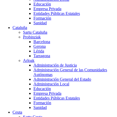
Educación
Empresa Privada
Entidades Públicas Estatales
Formación
Sanidad
Cataluña
Sartu Cataluña
Probinziak
Barcelona
Gerona
Lérida
Tarragona
Arloak
Administración de Justicia
Administración General de las Comunidades
Autónomas
Administración General del Estado
Administración Local
Educación
Empresa Privada
Entidades Públicas Estatales
Formación
Sanidad
Ceuta
Sartu Ceuta