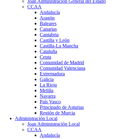
Joan Administración General del Estado
CCAA
Andalucía
Aragón
Baleares
Canarias
Cantabria
Castilla y León
Castilla-La Mancha
Cataluña
Ceuta
Comunidad de Madrid
Comunidad Valenciana
Extremadura
Galicia
La Rioja
Melilla
Navarra
País Vasco
Principado de Asturias
Región de Murcia
Administración Local
Joan Administración Local
CCAA
Andalucía