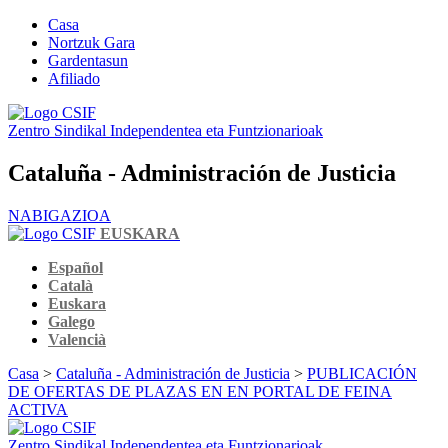
Casa
Nortzuk Gara
Gardentasun
Afiliado
Zentro Sindikal Independentea eta Funtzionarioak
Cataluña - Administración de Justicia
NABIGAZIOA
EUSKARA
Español
Català
Euskara
Galego
Valencià
Casa
>
Cataluña - Administración de Justicia
>
PUBLICACIÓN
DE OFERTAS DE PLAZAS EN EN PORTAL DE FEINA
ACTIVA
Zentro Sindikal Independentea eta Funtzionarioak