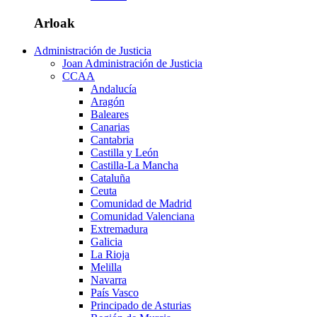
Arloak
Administración de Justicia
Joan Administración de Justicia
CCAA
Andalucía
Aragón
Baleares
Canarias
Cantabria
Castilla y León
Castilla-La Mancha
Cataluña
Ceuta
Comunidad de Madrid
Comunidad Valenciana
Extremadura
Galicia
La Rioja
Melilla
Navarra
País Vasco
Principado de Asturias