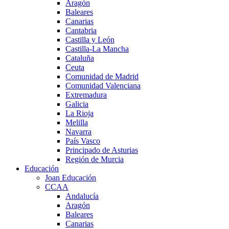
Aragón
Baleares
Canarias
Cantabria
Castilla y León
Castilla-La Mancha
Cataluña
Ceuta
Comunidad de Madrid
Comunidad Valenciana
Extremadura
Galicia
La Rioja
Melilla
Navarra
País Vasco
Principado de Asturias
Región de Murcia
Educación
Joan Educación
CCAA
Andalucía
Aragón
Baleares
Canarias