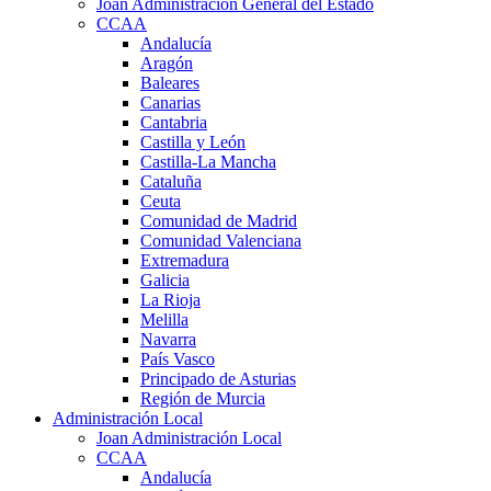
Joan Administración General del Estado
CCAA
Andalucía
Aragón
Baleares
Canarias
Cantabria
Castilla y León
Castilla-La Mancha
Cataluña
Ceuta
Comunidad de Madrid
Comunidad Valenciana
Extremadura
Galicia
La Rioja
Melilla
Navarra
País Vasco
Principado de Asturias
Región de Murcia
Administración Local
Joan Administración Local
CCAA
Andalucía