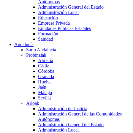
Autónomas
Administración General del Estado
Administración Local
Educación
Empresa Privada
Entidades Públicas Estatales
Formación
Sanidad
Andalucía
Sartu Andalucía
Probinziak
Almería
Cádiz
Córdoba
Granada
Huelva
Jaén
Málaga
Sevilla
Arloak
Administración de Justicia
Administración General de las Comunidades
Autónomas
Administración General del Estado
Administración Local