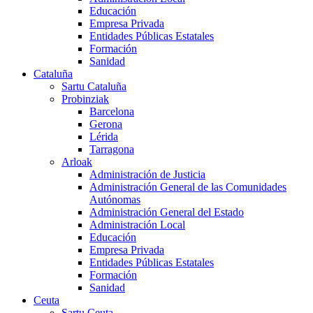
Educación
Empresa Privada
Entidades Públicas Estatales
Formación
Sanidad
Cataluña
Sartu Cataluña
Probinziak
Barcelona
Gerona
Lérida
Tarragona
Arloak
Administración de Justicia
Administración General de las Comunidades
Autónomas
Administración General del Estado
Administración Local
Educación
Empresa Privada
Entidades Públicas Estatales
Formación
Sanidad
Ceuta
Sartu Ceuta