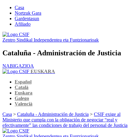
Casa
Nortzuk Gara
Gardentasun
Afiliado
Zentro Sindikal Independentea eta Funtzionarioak
Cataluña - Administración de Justicia
NABIGAZIOA
EUSKARA
Español
Català
Euskara
Galego
Valencià
Casa
>
Cataluña - Administración de Justicia
>
CSIF exige al
Ministerio que cumpla con la obligación de negociar “real y
efectivamente” las condiciones de trabajo del personal de Justicia
Zentro Sindikal Independentea eta Funtzionarioak