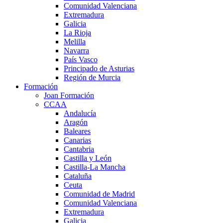
Comunidad Valenciana
Extremadura
Galicia
La Rioja
Melilla
Navarra
País Vasco
Principado de Asturias
Región de Murcia
Formación
Joan Formación
CCAA
Andalucía
Aragón
Baleares
Canarias
Cantabria
Castilla y León
Castilla-La Mancha
Cataluña
Ceuta
Comunidad de Madrid
Comunidad Valenciana
Extremadura
Galicia