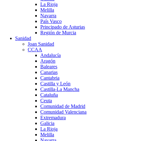
La Rioja
Melilla
Navarra
País Vasco
Principado de Asturias
Región de Murcia
Sanidad
Joan Sanidad
CCAA
Andalucía
Aragón
Baleares
Canarias
Cantabria
Castilla y León
Castilla-La Mancha
Cataluña
Ceuta
Comunidad de Madrid
Comunidad Valenciana
Extremadura
Galicia
La Rioja
Melilla
Navarra