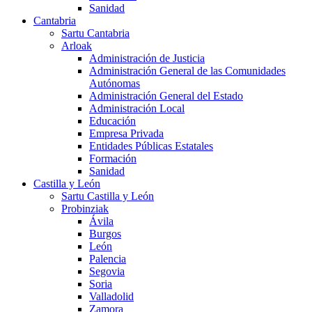
Sanidad
Cantabria
Sartu Cantabria
Arloak
Administración de Justicia
Administración General de las Comunidades
Autónomas
Administración General del Estado
Administración Local
Educación
Empresa Privada
Entidades Públicas Estatales
Formación
Sanidad
Castilla y León
Sartu Castilla y León
Probinziak
Ávila
Burgos
León
Palencia
Segovia
Soria
Valladolid
Zamora