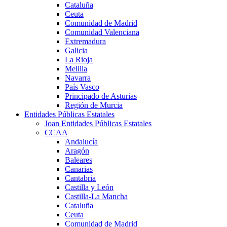
Cataluña
Ceuta
Comunidad de Madrid
Comunidad Valenciana
Extremadura
Galicia
La Rioja
Melilla
Navarra
País Vasco
Principado de Asturias
Región de Murcia
Entidades Públicas Estatales
Joan Entidades Públicas Estatales
CCAA
Andalucía
Aragón
Baleares
Canarias
Cantabria
Castilla y León
Castilla-La Mancha
Cataluña
Ceuta
Comunidad de Madrid