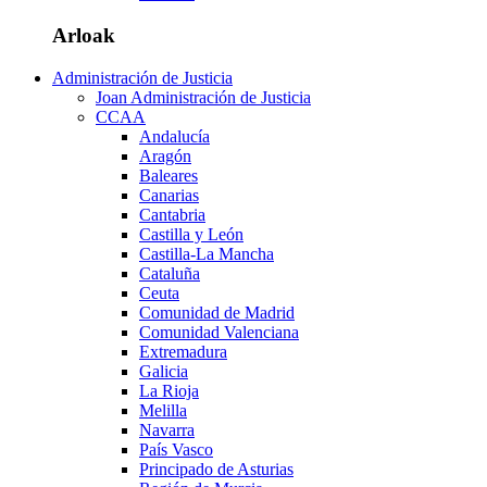
Arloak
Administración de Justicia
Joan Administración de Justicia
CCAA
Andalucía
Aragón
Baleares
Canarias
Cantabria
Castilla y León
Castilla-La Mancha
Cataluña
Ceuta
Comunidad de Madrid
Comunidad Valenciana
Extremadura
Galicia
La Rioja
Melilla
Navarra
País Vasco
Principado de Asturias