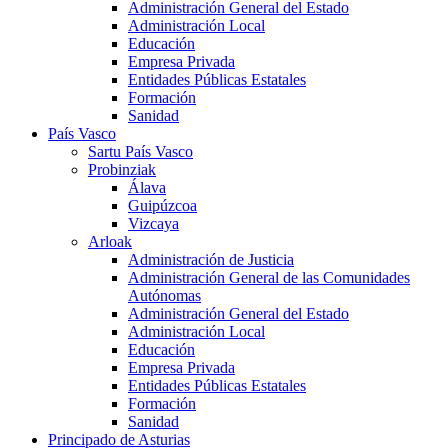
Administración General del Estado
Administración Local
Educación
Empresa Privada
Entidades Públicas Estatales
Formación
Sanidad
País Vasco
Sartu País Vasco
Probinziak
Álava
Guipúzcoa
Vizcaya
Arloak
Administración de Justicia
Administración General de las Comunidades
Autónomas
Administración General del Estado
Administración Local
Educación
Empresa Privada
Entidades Públicas Estatales
Formación
Sanidad
Principado de Asturias