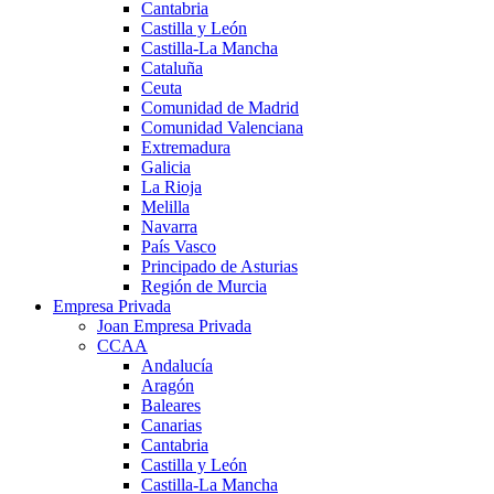
Cantabria
Castilla y León
Castilla-La Mancha
Cataluña
Ceuta
Comunidad de Madrid
Comunidad Valenciana
Extremadura
Galicia
La Rioja
Melilla
Navarra
País Vasco
Principado de Asturias
Región de Murcia
Empresa Privada
Joan Empresa Privada
CCAA
Andalucía
Aragón
Baleares
Canarias
Cantabria
Castilla y León
Castilla-La Mancha