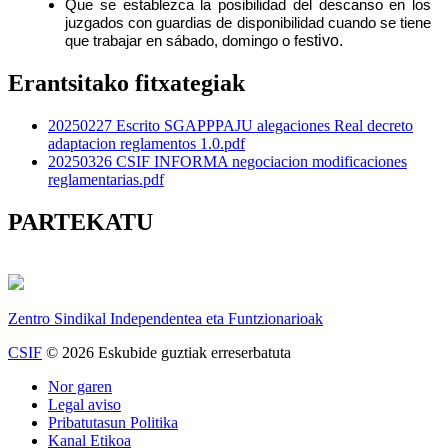
Que se establezca la posibilidad del descanso en los
juzgados con guardias de disponibilidad cuando se tiene
stivo.
que trabajar en sábado, domingo o fe
Erantsitako fitxategiak
20250227 Escrito SGAPPPAJU alegaciones Real decreto
adaptacion reglamentos 1.0.pdf
20250326 CSIF INFORMA negociacion modificaciones
reglamentarias.pdf
PARTEKATU
Zentro Sindikal Independentea eta Funtzionarioak
CSIF
© 2026 Eskubide guztiak erreserbatuta
Nor garen
Legal aviso
Pribatutasun Politika
Kanal Etikoa