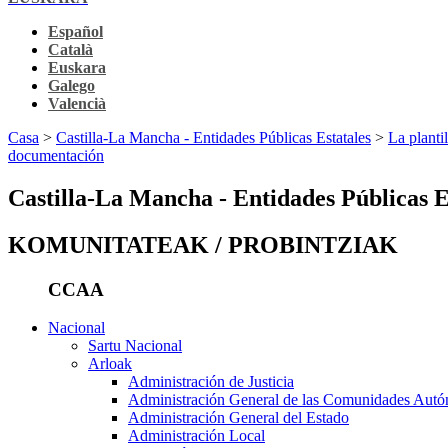
Español
Català
Euskara
Galego
Valencià
Casa
>
Castilla-La Mancha - Entidades Públicas Estatales
>
La planti
documentación
Castilla-La Mancha - Entidades Públicas E
KOMUNITATEAK / PROBINTZIAK
CCAA
Nacional
Sartu Nacional
Arloak
Administración de Justicia
Administración General de las Comunidades Aut
Administración General del Estado
Administración Local