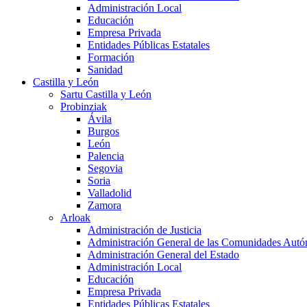
Administración Local
Educación
Empresa Privada
Entidades Públicas Estatales
Formación
Sanidad
Castilla y León
Sartu Castilla y León
Probinziak
Ávila
Burgos
León
Palencia
Segovia
Soria
Valladolid
Zamora
Arloak
Administración de Justicia
Administración General de las Comunidades Aut
Administración General del Estado
Administración Local
Educación
Empresa Privada
Entidades Públicas Estatales