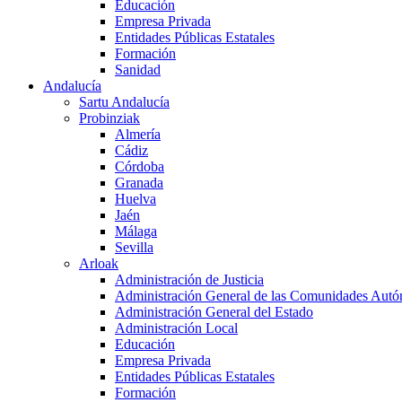
Educación
Empresa Privada
Entidades Públicas Estatales
Formación
Sanidad
Andalucía
Sartu Andalucía
Probinziak
Almería
Cádiz
Córdoba
Granada
Huelva
Jaén
Málaga
Sevilla
Arloak
Administración de Justicia
Administración General de las Comunidades Aut
Administración General del Estado
Administración Local
Educación
Empresa Privada
Entidades Públicas Estatales
Formación