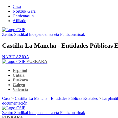
Casa
Nortzuk Gara
Gardentasun
Afiliado
Zentro Sindikal Independentea eta Funtzionarioak
Castilla-La Mancha - Entidades Públicas E
NABIGAZIOA
EUSKARA
Español
Català
Euskara
Galego
Valencià
Casa
>
Castilla-La Mancha - Entidades Públicas Estatales
>
La planti
documentación
Zentro Sindikal Independentea eta Funtzionarioak
EUSKARA