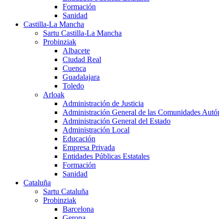
Formación
Sanidad
Castilla-La Mancha
Sartu Castilla-La Mancha
Probinziak
Albacete
Ciudad Real
Cuenca
Guadalajara
Toledo
Arloak
Administración de Justicia
Administración General de las Comunidades Aut
Administración General del Estado
Administración Local
Educación
Empresa Privada
Entidades Públicas Estatales
Formación
Sanidad
Cataluña
Sartu Cataluña
Probinziak
Barcelona
Gerona