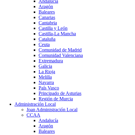
Andalucía
Aragón
Baleares
Canarias
Cantabria
Castilla y León
Castilla-La Mancha
Cataluña
Ceuta
Comunidad de Madrid
Comunidad Valenciana
Extremadura
Galicia
La Rioja
Melilla
Navarra
País Vasco
Principado de Asturias
Región de Murcia
Administración Local
Joan Administración Local
CCAA
Andalucía
Aragón
Baleares