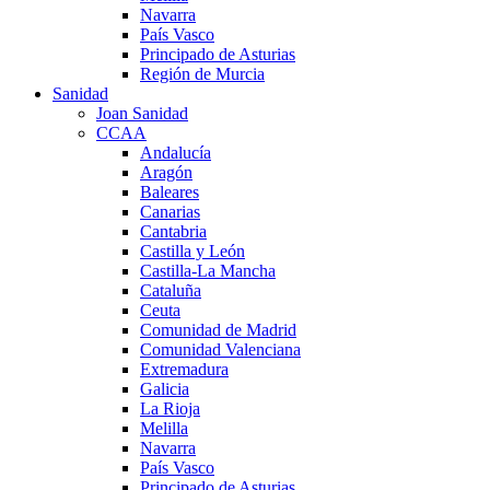
Navarra
País Vasco
Principado de Asturias
Región de Murcia
Sanidad
Joan Sanidad
CCAA
Andalucía
Aragón
Baleares
Canarias
Cantabria
Castilla y León
Castilla-La Mancha
Cataluña
Ceuta
Comunidad de Madrid
Comunidad Valenciana
Extremadura
Galicia
La Rioja
Melilla
Navarra
País Vasco
Principado de Asturias