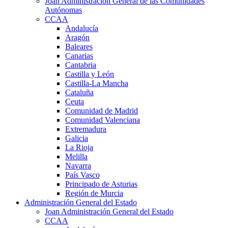
Joan Administración General de las Comunidades
Autónomas
CCAA
Andalucía
Aragón
Baleares
Canarias
Cantabria
Castilla y León
Castilla-La Mancha
Cataluña
Ceuta
Comunidad de Madrid
Comunidad Valenciana
Extremadura
Galicia
La Rioja
Melilla
Navarra
País Vasco
Principado de Asturias
Región de Murcia
Administración General del Estado
Joan Administración General del Estado
CCAA