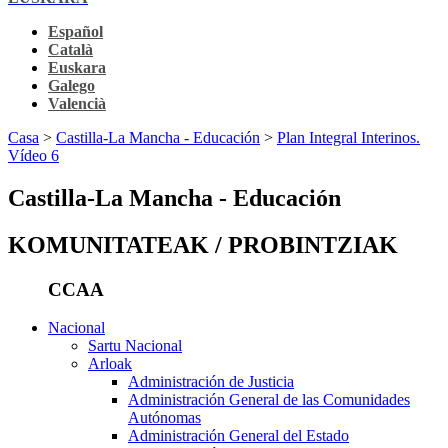
Español
Català
Euskara
Galego
Valencià
Casa
>
Castilla-La Mancha - Educación
>
Plan Integral Interinos.
Vídeo 6
Castilla-La Mancha - Educación
KOMUNITATEAK / PROBINTZIAK
CCAA
Nacional
Sartu Nacional
Arloak
Administración de Justicia
Administración General de las Comunidades
Autónomas
Administración General del Estado