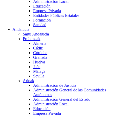
Administración Local
Educación
Empresa Privada
Entidades Públicas Estatales
Formación
Sanidad
Andalucía
Sartu Andalucía
Probinziak
Almería
Cádiz
Córdoba
Granada
Huelva
Jaén
Málaga
Sevilla
Arloak
Administración de Justicia
Administración General de las Comunidades
Autónomas
Administración General del Estado
Administración Local
Educación
Empresa Privada