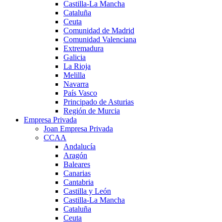
Castilla-La Mancha
Cataluña
Ceuta
Comunidad de Madrid
Comunidad Valenciana
Extremadura
Galicia
La Rioja
Melilla
Navarra
País Vasco
Principado de Asturias
Región de Murcia
Empresa Privada
Joan Empresa Privada
CCAA
Andalucía
Aragón
Baleares
Canarias
Cantabria
Castilla y León
Castilla-La Mancha
Cataluña
Ceuta