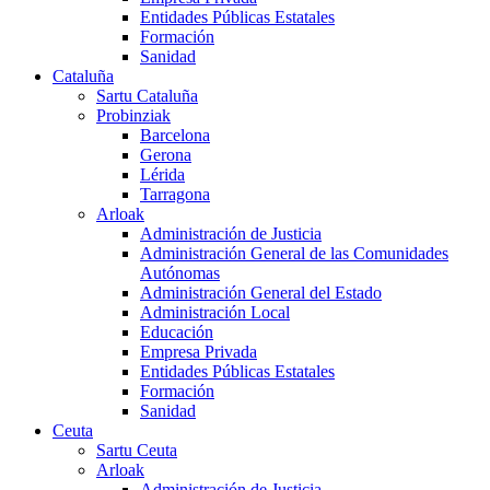
Entidades Públicas Estatales
Formación
Sanidad
Cataluña
Sartu Cataluña
Probinziak
Barcelona
Gerona
Lérida
Tarragona
Arloak
Administración de Justicia
Administración General de las Comunidades
Autónomas
Administración General del Estado
Administración Local
Educación
Empresa Privada
Entidades Públicas Estatales
Formación
Sanidad
Ceuta
Sartu Ceuta
Arloak
Administración de Justicia