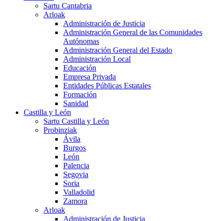
Sartu Cantabria
Arloak
Administración de Justicia
Administración General de las Comunidades
Autónomas
Administración General del Estado
Administración Local
Educación
Empresa Privada
Entidades Públicas Estatales
Formación
Sanidad
Castilla y León
Sartu Castilla y León
Probinziak
Ávila
Burgos
León
Palencia
Segovia
Soria
Valladolid
Zamora
Arloak
Administración de Justicia