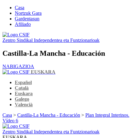
Casa
Nortzuk Gara
Gardentasun
Afiliado
Zentro Sindikal Independentea eta Funtzionarioak
Castilla-La Mancha - Educación
NABIGAZIOA
EUSKARA
Español
Català
Euskara
Galego
Valencià
Casa
>
Castilla-La Mancha - Educación
>
Plan Integral Interinos.
Vídeo 6
Zentro Sindikal Independentea eta Funtzionarioak
EUSKARA