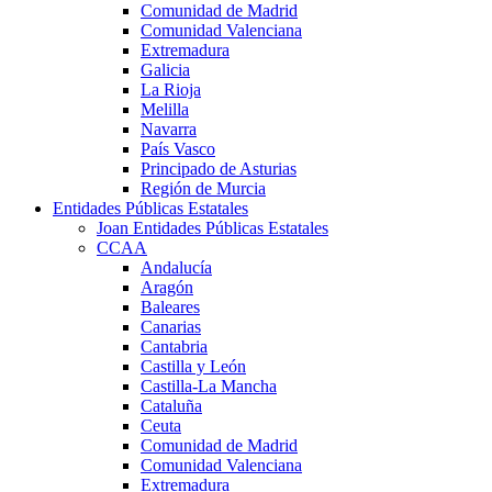
Comunidad de Madrid
Comunidad Valenciana
Extremadura
Galicia
La Rioja
Melilla
Navarra
País Vasco
Principado de Asturias
Región de Murcia
Entidades Públicas Estatales
Joan Entidades Públicas Estatales
CCAA
Andalucía
Aragón
Baleares
Canarias
Cantabria
Castilla y León
Castilla-La Mancha
Cataluña
Ceuta
Comunidad de Madrid
Comunidad Valenciana
Extremadura