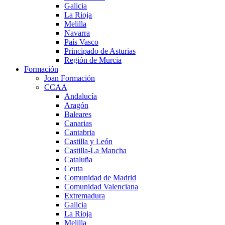
Galicia
La Rioja
Melilla
Navarra
País Vasco
Principado de Asturias
Región de Murcia
Formación
Joan Formación
CCAA
Andalucía
Aragón
Baleares
Canarias
Cantabria
Castilla y León
Castilla-La Mancha
Cataluña
Ceuta
Comunidad de Madrid
Comunidad Valenciana
Extremadura
Galicia
La Rioja
Melilla