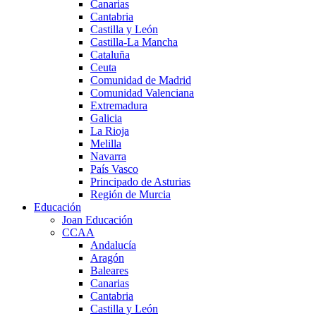
Canarias
Cantabria
Castilla y León
Castilla-La Mancha
Cataluña
Ceuta
Comunidad de Madrid
Comunidad Valenciana
Extremadura
Galicia
La Rioja
Melilla
Navarra
País Vasco
Principado de Asturias
Región de Murcia
Educación
Joan Educación
CCAA
Andalucía
Aragón
Baleares
Canarias
Cantabria
Castilla y León