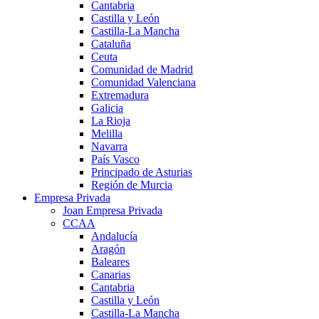
Cantabria
Castilla y León
Castilla-La Mancha
Cataluña
Ceuta
Comunidad de Madrid
Comunidad Valenciana
Extremadura
Galicia
La Rioja
Melilla
Navarra
País Vasco
Principado de Asturias
Región de Murcia
Empresa Privada
Joan Empresa Privada
CCAA
Andalucía
Aragón
Baleares
Canarias
Cantabria
Castilla y León
Castilla-La Mancha