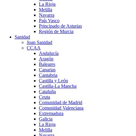
La Rioja
Melilla
Navarra
País Vasco
Principado de Asturias
Región de Murcia
Sanidad
Joan Sanidad
CCAA
Andalucía
Aragón
Baleares
Canarias
Cantabria
Castilla y León
Castilla-La Mancha
Cataluña
Ceuta
Comunidad de Madrid
Comunidad Valenciana
Extremadura
Galicia
La Rioja
Melilla
Navarra