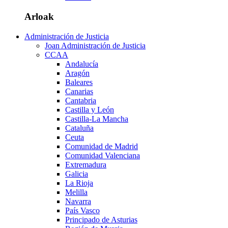
Arloak
Administración de Justicia
Joan Administración de Justicia
CCAA
Andalucía
Aragón
Baleares
Canarias
Cantabria
Castilla y León
Castilla-La Mancha
Cataluña
Ceuta
Comunidad de Madrid
Comunidad Valenciana
Extremadura
Galicia
La Rioja
Melilla
Navarra
País Vasco
Principado de Asturias