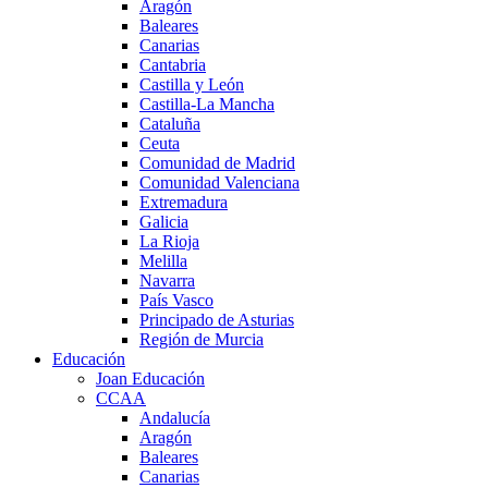
Aragón
Baleares
Canarias
Cantabria
Castilla y León
Castilla-La Mancha
Cataluña
Ceuta
Comunidad de Madrid
Comunidad Valenciana
Extremadura
Galicia
La Rioja
Melilla
Navarra
País Vasco
Principado de Asturias
Región de Murcia
Educación
Joan Educación
CCAA
Andalucía
Aragón
Baleares
Canarias