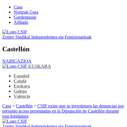
Casa
Nortzuk Gara
Gardentasun
Afiliado
Zentro Sindikal Independentea eta Funtzionarioak
Castellón
NABIGAZIOA
EUSKARA
Español
Català
Euskara
Galego
Valencià
Casa
>
Castellón
>
CSIF exige que se investiguen las denuncias por
presunto acoso presentadas en la Diputación de Castellón durante
esta legislatura
Zentro Sindikal Independentea eta Funtzionarioak