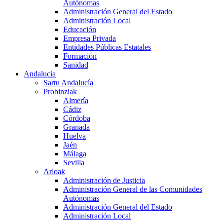
Autónomas
Administración General del Estado
Administración Local
Educación
Empresa Privada
Entidades Públicas Estatales
Formación
Sanidad
Andalucía
Sartu Andalucía
Probinziak
Almería
Cádiz
Córdoba
Granada
Huelva
Jaén
Málaga
Sevilla
Arloak
Administración de Justicia
Administración General de las Comunidades
Autónomas
Administración General del Estado
Administración Local