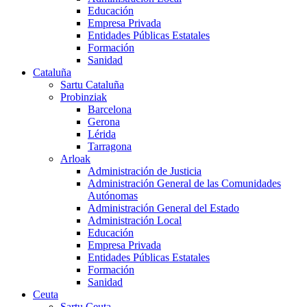
Educación
Empresa Privada
Entidades Públicas Estatales
Formación
Sanidad
Cataluña
Sartu Cataluña
Probinziak
Barcelona
Gerona
Lérida
Tarragona
Arloak
Administración de Justicia
Administración General de las Comunidades
Autónomas
Administración General del Estado
Administración Local
Educación
Empresa Privada
Entidades Públicas Estatales
Formación
Sanidad
Ceuta
Sartu Ceuta