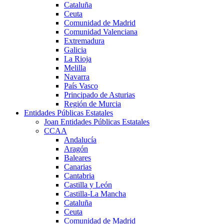
Cataluña
Ceuta
Comunidad de Madrid
Comunidad Valenciana
Extremadura
Galicia
La Rioja
Melilla
Navarra
País Vasco
Principado de Asturias
Región de Murcia
Entidades Públicas Estatales
Joan Entidades Públicas Estatales
CCAA
Andalucía
Aragón
Baleares
Canarias
Cantabria
Castilla y León
Castilla-La Mancha
Cataluña
Ceuta
Comunidad de Madrid