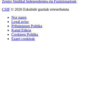
Zentro Sindikal Independentea eta Funtzionarioak
CSIF
© 2026 Eskubide guztiak erreserbatuta
Nor garen
Legal aviso
Pribatutasun Politika
Kanal Etikoa
Cookieen Politika
Ezarri cookieak