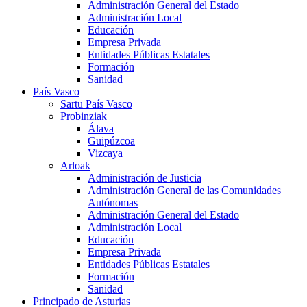
Administración General del Estado
Administración Local
Educación
Empresa Privada
Entidades Públicas Estatales
Formación
Sanidad
País Vasco
Sartu País Vasco
Probinziak
Álava
Guipúzcoa
Vizcaya
Arloak
Administración de Justicia
Administración General de las Comunidades
Autónomas
Administración General del Estado
Administración Local
Educación
Empresa Privada
Entidades Públicas Estatales
Formación
Sanidad
Principado de Asturias