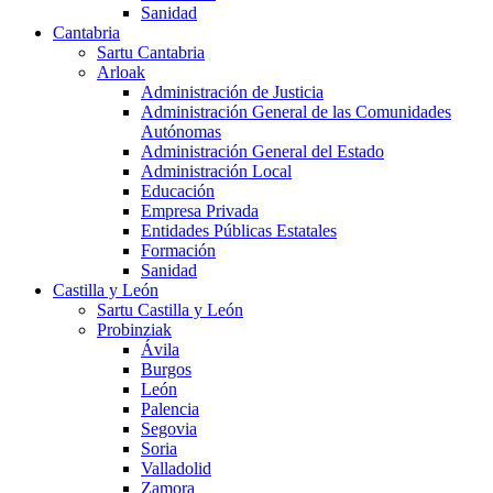
Sanidad
Cantabria
Sartu Cantabria
Arloak
Administración de Justicia
Administración General de las Comunidades
Autónomas
Administración General del Estado
Administración Local
Educación
Empresa Privada
Entidades Públicas Estatales
Formación
Sanidad
Castilla y León
Sartu Castilla y León
Probinziak
Ávila
Burgos
León
Palencia
Segovia
Soria
Valladolid
Zamora