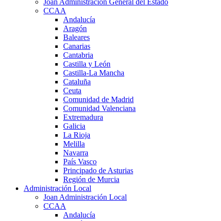
Joan Administración General del Estado
CCAA
Andalucía
Aragón
Baleares
Canarias
Cantabria
Castilla y León
Castilla-La Mancha
Cataluña
Ceuta
Comunidad de Madrid
Comunidad Valenciana
Extremadura
Galicia
La Rioja
Melilla
Navarra
País Vasco
Principado de Asturias
Región de Murcia
Administración Local
Joan Administración Local
CCAA
Andalucía