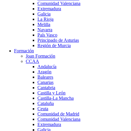
Comunidad Valenciana
Extremadura
Galicia
La Rioja
Melilla
Navarra
País Vasco
Principado de Asturias
Región de Murcia
Formación
Joan Formación
CCAA
Andalucía
Aragón
Baleares
Canarias
Cantabria
Castilla y León
Castilla-La Mancha
Cataluña
Ceuta
Comunidad de Madrid
Comunidad Valenciana
Extremadura
Galicia