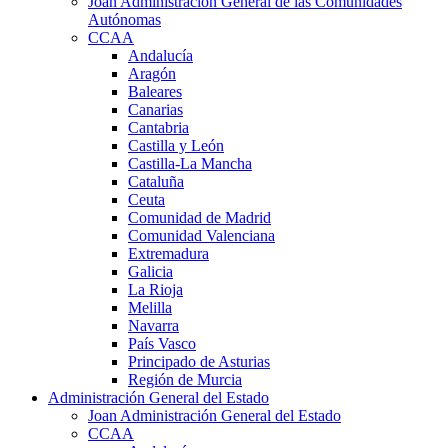
Joan Administración General de las Comunidades
Autónomas
CCAA
Andalucía
Aragón
Baleares
Canarias
Cantabria
Castilla y León
Castilla-La Mancha
Cataluña
Ceuta
Comunidad de Madrid
Comunidad Valenciana
Extremadura
Galicia
La Rioja
Melilla
Navarra
País Vasco
Principado de Asturias
Región de Murcia
Administración General del Estado
Joan Administración General del Estado
CCAA