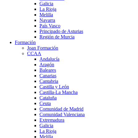
Galicia
La Rioja
Melilla
Navarra
País Vasco
Principado de Asturias
Región de Murcia
Formación
Joan Formación
CCAA
Andalucía
Aragón
Baleares
Canarias
Cantabria
Castilla y León
Castilla-La Mancha
Cataluña
Ceuta
Comunidad de Madrid
Comunidad Valenciana
Extremadura
Galicia
La Rioja
Melilla