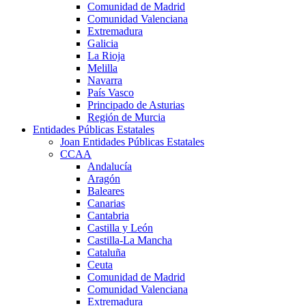
Comunidad de Madrid
Comunidad Valenciana
Extremadura
Galicia
La Rioja
Melilla
Navarra
País Vasco
Principado de Asturias
Región de Murcia
Entidades Públicas Estatales
Joan Entidades Públicas Estatales
CCAA
Andalucía
Aragón
Baleares
Canarias
Cantabria
Castilla y León
Castilla-La Mancha
Cataluña
Ceuta
Comunidad de Madrid
Comunidad Valenciana
Extremadura