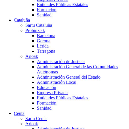
Entidades Públicas Estatales
Formación
Sanidad
Cataluña
Sartu Cataluña
Probinziak
Barcelona
Gerona
Lérida
Tarragona
Arloak
Administración de Justicia
Administración General de las Comunidades
Autónomas
Administración General del Estado
Administración Local
Educación
Empresa Privada
Entidades Públicas Estatales
Formación
Sanidad
Ceuta
Sartu Ceuta
Arloak
Administración de Justicia