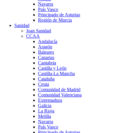
Navarra
País Vasco
Principado de Asturias
Región de Murcia
Sanidad
Joan Sanidad
CCAA
Andalucía
Aragón
Baleares
Canarias
Cantabria
Castilla y León
Castilla-La Mancha
Cataluña
Ceuta
Comunidad de Madrid
Comunidad Valenciana
Extremadura
Galicia
La Rioja
Melilla
Navarra
País Vasco
Principado de Asturias