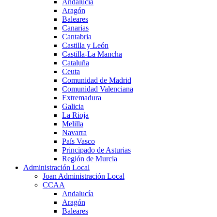
Andalucía
Aragón
Baleares
Canarias
Cantabria
Castilla y León
Castilla-La Mancha
Cataluña
Ceuta
Comunidad de Madrid
Comunidad Valenciana
Extremadura
Galicia
La Rioja
Melilla
Navarra
País Vasco
Principado de Asturias
Región de Murcia
Administración Local
Joan Administración Local
CCAA
Andalucía
Aragón
Baleares