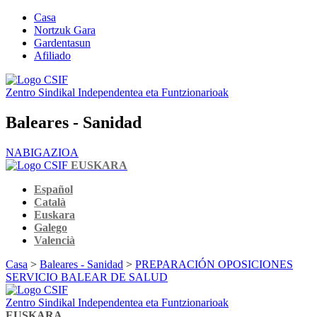
Casa
Nortzuk Gara
Gardentasun
Afiliado
Zentro Sindikal Independentea eta Funtzionarioak
Baleares - Sanidad
NABIGAZIOA
EUSKARA
Español
Català
Euskara
Galego
Valencià
Casa
>
Baleares - Sanidad
>
PREPARACIÓN OPOSICIONES
SERVICIO BALEAR DE SALUD
Zentro Sindikal Independentea eta Funtzionarioak
EUSKARA