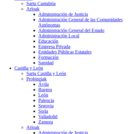
Sartu Cantabria
Arloak
Administración de Justicia
Administración General de las Comunidades
Autónomas
Administración General del Estado
Administración Local
Educación
Empresa Privada
Entidades Públicas Estatales
Formación
Sanidad
Castilla y León
Sartu Castilla y León
Probinziak
Ávila
Burgos
León
Palencia
Segovia
Soria
Valladolid
Zamora
Arloak
Administración de Justicia