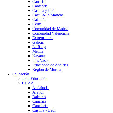
Canarias
Cantabria
Castilla y León
Castilla-La Mancha
Cataluña
Ceuta
Comunidad de Madrid
Comunidad Valenciana
Extremadura
Galicia
La Rioja
Melilla
Navarra
País Vasco
Principado de Asturias
Región de Murcia
Educación
Joan Educación
CCAA
Andalucía
Aragón
Baleares
Canarias
Cantabria
Castilla y León