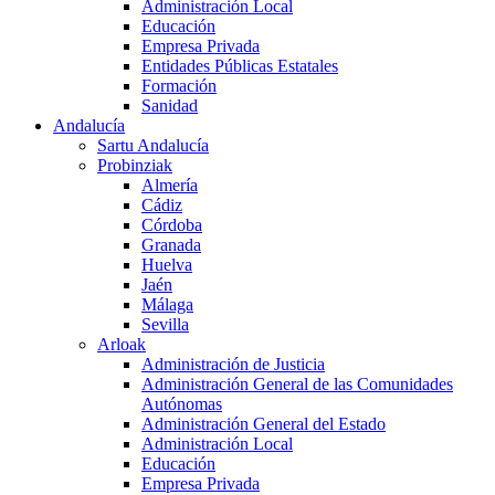
Administración Local
Educación
Empresa Privada
Entidades Públicas Estatales
Formación
Sanidad
Andalucía
Sartu Andalucía
Probinziak
Almería
Cádiz
Córdoba
Granada
Huelva
Jaén
Málaga
Sevilla
Arloak
Administración de Justicia
Administración General de las Comunidades
Autónomas
Administración General del Estado
Administración Local
Educación
Empresa Privada