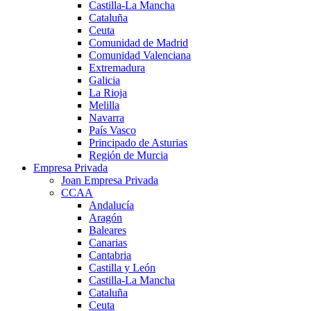
Castilla-La Mancha
Cataluña
Ceuta
Comunidad de Madrid
Comunidad Valenciana
Extremadura
Galicia
La Rioja
Melilla
Navarra
País Vasco
Principado de Asturias
Región de Murcia
Empresa Privada
Joan Empresa Privada
CCAA
Andalucía
Aragón
Baleares
Canarias
Cantabria
Castilla y León
Castilla-La Mancha
Cataluña
Ceuta