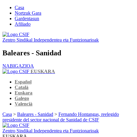
Casa
Nortzuk Gara
Gardentasun
Afiliado
Zentro Sindikal Independentea eta Funtzionarioak
Baleares - Sanidad
NABIGAZIOA
EUSKARA
Español
Català
Euskara
Galego
Valencià
Casa
>
Baleares - Sanidad
>
Fernando Hontangas, reelegido
presidente del sector nacional de Sanidad de CSIF
Zentro Sindikal Independentea eta Funtzionarioak
EUSKARA