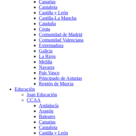
Canarias
Cantabria
Castilla y León
Castilla-La Mancha
Cataluña
Ceuta
Comunidad de Madrid
Comunidad Valenciana
Extremadura
Galicia
La Rioja
Melilla
Navarra
País Vasco
Principado de Asturias
Región de Murcia
Educación
Joan Educación
CCAA
Andalucía
Aragón
Baleares
Canarias
Cantabria
Castilla y León