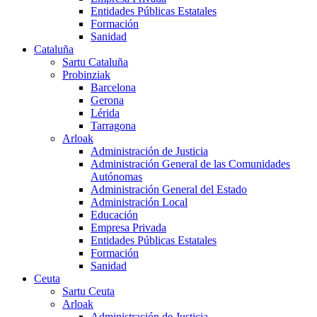
Entidades Públicas Estatales
Formación
Sanidad
Cataluña
Sartu Cataluña
Probinziak
Barcelona
Gerona
Lérida
Tarragona
Arloak
Administración de Justicia
Administración General de las Comunidades
Autónomas
Administración General del Estado
Administración Local
Educación
Empresa Privada
Entidades Públicas Estatales
Formación
Sanidad
Ceuta
Sartu Ceuta
Arloak
Administración de Justicia