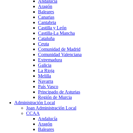
Andalucía
Aragón
Baleares
Canarias
Cantabria
Castilla y León
Castilla-La Mancha
Cataluña
Ceuta
Comunidad de Madrid
Comunidad Valenciana
Extremadura
Galicia
La Rioja
Melilla
Navarra
País Vasco
Principado de Asturias
Región de Murcia
Administración Local
Joan Administración Local
CCAA
Andalucía
Aragón
Baleares