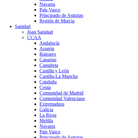
Navarra
País Vasco
Principado de Asturias
Región de Murcia
Sanidad
Joan Sanidad
CCAA
Andalucía
Aragón
Baleares
Canarias
Cantabria
Castilla y León
Castilla-La Mancha
Cataluña
Ceuta
Comunidad de Madrid
Comunidad Valenciana
Extremadura
Galicia
La Rioja
Melilla
Navarra
País Vasco
Principado de Asturias