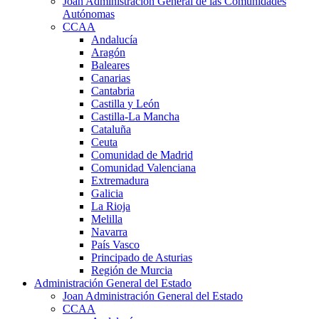
Joan Administración General de las Comunidades
Autónomas
CCAA
Andalucía
Aragón
Baleares
Canarias
Cantabria
Castilla y León
Castilla-La Mancha
Cataluña
Ceuta
Comunidad de Madrid
Comunidad Valenciana
Extremadura
Galicia
La Rioja
Melilla
Navarra
País Vasco
Principado de Asturias
Región de Murcia
Administración General del Estado
Joan Administración General del Estado
CCAA