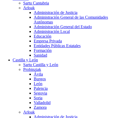
Sartu Cantabria
Arloak
Administración de Justicia
Administración General de las Comunidades
Autónomas
Administración General del Estado
Administración Local
Educación
Empresa Privada
Entidades Públicas Estatales
Formación
Sanidad
Castilla y León
Sartu Castilla y León
Probinziak
Ávila
Burgos
León
Palencia
Segovia
Soria
Valladolid
Zamora
Arloak
Administración de Justicia