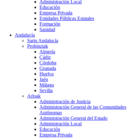
Administración Local
Educación
Empresa Privada
Entidades Públicas Estatales
Formación
Sanidad
Andalucía
Sartu Andalucía
Probinziak
Almería
Cádiz
Córdoba
Granada
Huelva
Jaén
Málaga
Sevilla
Arloak
Administración de Justicia
Administración General de las Comunidades
Autónomas
Administración General del Estado
Administración Local
Educación
Empresa Privada