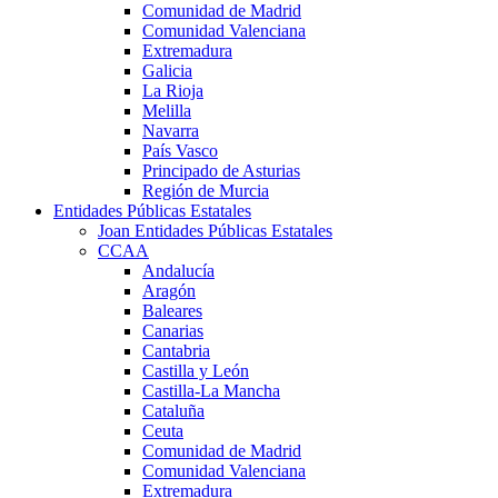
Comunidad de Madrid
Comunidad Valenciana
Extremadura
Galicia
La Rioja
Melilla
Navarra
País Vasco
Principado de Asturias
Región de Murcia
Entidades Públicas Estatales
Joan Entidades Públicas Estatales
CCAA
Andalucía
Aragón
Baleares
Canarias
Cantabria
Castilla y León
Castilla-La Mancha
Cataluña
Ceuta
Comunidad de Madrid
Comunidad Valenciana
Extremadura