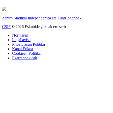
Zentro Sindikal Independentea eta Funtzionarioak
CSIF
© 2026 Eskubide guztiak erreserbatuta
Nor garen
Legal aviso
Pribatutasun Politika
Kanal Etikoa
Cookieen Politika
Ezarri cookieak