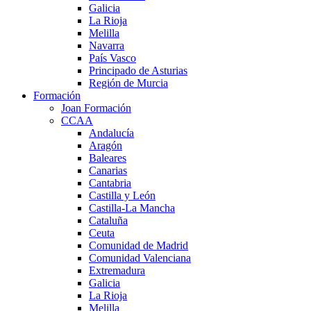
Galicia
La Rioja
Melilla
Navarra
País Vasco
Principado de Asturias
Región de Murcia
Formación
Joan Formación
CCAA
Andalucía
Aragón
Baleares
Canarias
Cantabria
Castilla y León
Castilla-La Mancha
Cataluña
Ceuta
Comunidad de Madrid
Comunidad Valenciana
Extremadura
Galicia
La Rioja
Melilla