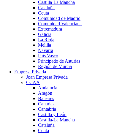
Castilla-La Mancha
Cataluña
Ceuta
Comunidad de Madrid
Comunidad Valenciana
Extremadura
Galicia
La Rioja
Melilla
Navarra
País Vasco
Principado de Asturias
Región de Murcia
Empresa Privada
Joan Empresa Privada
CCAA
Andalucía
Aragón
Baleares
Canarias
Cantabria
Castilla y León
Castilla-La Mancha
Cataluña
Ceuta