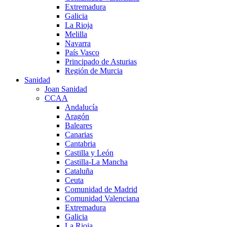
Extremadura
Galicia
La Rioja
Melilla
Navarra
País Vasco
Principado de Asturias
Región de Murcia
Sanidad
Joan Sanidad
CCAA
Andalucía
Aragón
Baleares
Canarias
Cantabria
Castilla y León
Castilla-La Mancha
Cataluña
Ceuta
Comunidad de Madrid
Comunidad Valenciana
Extremadura
Galicia
La Rioja