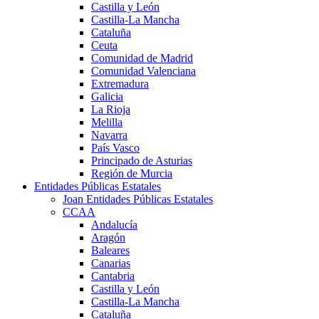
Castilla y León
Castilla-La Mancha
Cataluña
Ceuta
Comunidad de Madrid
Comunidad Valenciana
Extremadura
Galicia
La Rioja
Melilla
Navarra
País Vasco
Principado de Asturias
Región de Murcia
Entidades Públicas Estatales
Joan Entidades Públicas Estatales
CCAA
Andalucía
Aragón
Baleares
Canarias
Cantabria
Castilla y León
Castilla-La Mancha
Cataluña