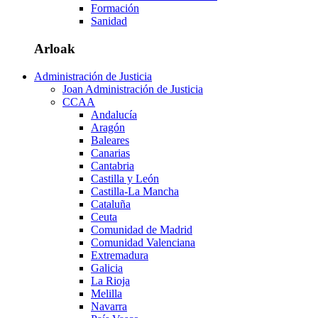
Formación
Sanidad
Arloak
Administración de Justicia
Joan Administración de Justicia
CCAA
Andalucía
Aragón
Baleares
Canarias
Cantabria
Castilla y León
Castilla-La Mancha
Cataluña
Ceuta
Comunidad de Madrid
Comunidad Valenciana
Extremadura
Galicia
La Rioja
Melilla
Navarra