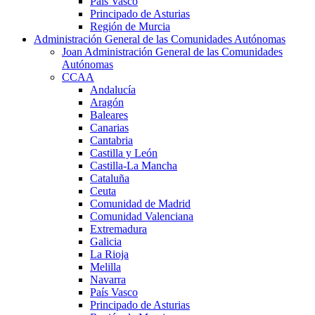
País Vasco
Principado de Asturias
Región de Murcia
Administración General de las Comunidades Autónomas
Joan Administración General de las Comunidades
Autónomas
CCAA
Andalucía
Aragón
Baleares
Canarias
Cantabria
Castilla y León
Castilla-La Mancha
Cataluña
Ceuta
Comunidad de Madrid
Comunidad Valenciana
Extremadura
Galicia
La Rioja
Melilla
Navarra
País Vasco
Principado de Asturias