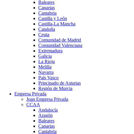
Baleares
Canarias
Cantabria
Castilla y León
Castilla-La Mancha
Cataluña
Ceuta
Comunidad de Madrid
Comunidad Valenciana
Extremadura
Galicia
La Rioja
Melilla
Navarra
País Vasco
Principado de Asturias
Región de Murcia
Empresa Privada
Joan Empresa Privada
CCAA
Andalucía
Aragón
Baleares
Canarias
Cantabria