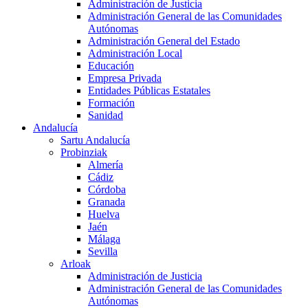
Administración de Justicia
Administración General de las Comunidades
Autónomas
Administración General del Estado
Administración Local
Educación
Empresa Privada
Entidades Públicas Estatales
Formación
Sanidad
Andalucía
Sartu Andalucía
Probinziak
Almería
Cádiz
Córdoba
Granada
Huelva
Jaén
Málaga
Sevilla
Arloak
Administración de Justicia
Administración General de las Comunidades
Autónomas