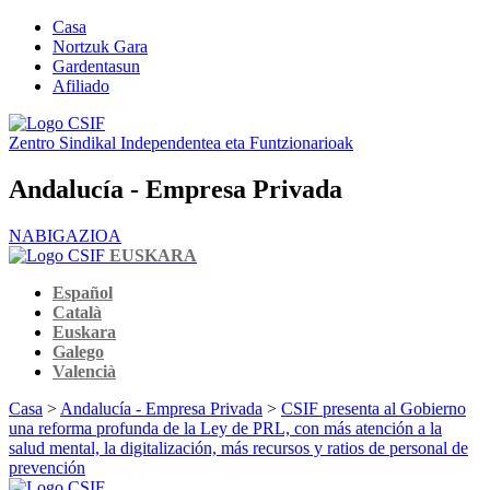
Casa
Nortzuk Gara
Gardentasun
Afiliado
Zentro Sindikal Independentea eta Funtzionarioak
Andalucía - Empresa Privada
NABIGAZIOA
EUSKARA
Español
Català
Euskara
Galego
Valencià
Casa
>
Andalucía - Empresa Privada
>
CSIF presenta al Gobierno
una reforma profunda de la Ley de PRL, con más atención a la
salud mental, la digitalización, más recursos y ratios de personal de
prevención