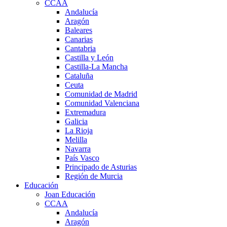
CCAA
Andalucía
Aragón
Baleares
Canarias
Cantabria
Castilla y León
Castilla-La Mancha
Cataluña
Ceuta
Comunidad de Madrid
Comunidad Valenciana
Extremadura
Galicia
La Rioja
Melilla
Navarra
País Vasco
Principado de Asturias
Región de Murcia
Educación
Joan Educación
CCAA
Andalucía
Aragón