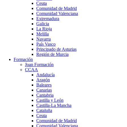
Ceuta
Comunidad de Madrid
Comunidad Valenciana
Extremadura
Galicia
La Rioja
Melilla
Navarra
País Vasco
Principado de Asturias
Región de Murcia
Formación
Joan Formación
CCAA
Andalucía
Aragón
Baleares
Canarias
Cantabria
Castilla y León
Castilla-La Mancha
Cataluña
Ceuta
Comunidad de Madrid
Comunidad Valenciana