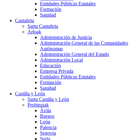
Entidades Públicas Estatales
Formación
Sanidad
Cantabria
Sartu Cantabria
Arloak
Administración de Justicia
Administración General de las Comunidades
Autónomas
Administración General del Estado
Administración Local
Educación
Empresa Privada
Entidades Públicas Estatales
Formación
Sanidad
Castilla y León
Sartu Castilla y León
Probinziak
Ávila
Burgos
León
Palencia
Segovia
Soria