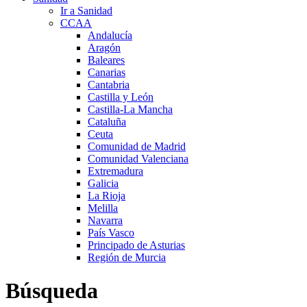
Ir a Sanidad
CCAA
Andalucía
Aragón
Baleares
Canarias
Cantabria
Castilla y León
Castilla-La Mancha
Cataluña
Ceuta
Comunidad de Madrid
Comunidad Valenciana
Extremadura
Galicia
La Rioja
Melilla
Navarra
País Vasco
Principado de Asturias
Región de Murcia
Búsqueda