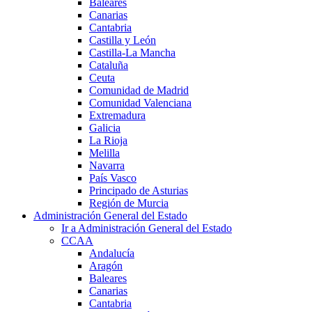
Baleares
Canarias
Cantabria
Castilla y León
Castilla-La Mancha
Cataluña
Ceuta
Comunidad de Madrid
Comunidad Valenciana
Extremadura
Galicia
La Rioja
Melilla
Navarra
País Vasco
Principado de Asturias
Región de Murcia
Administración General del Estado
Ir a Administración General del Estado
CCAA
Andalucía
Aragón
Baleares
Canarias
Cantabria