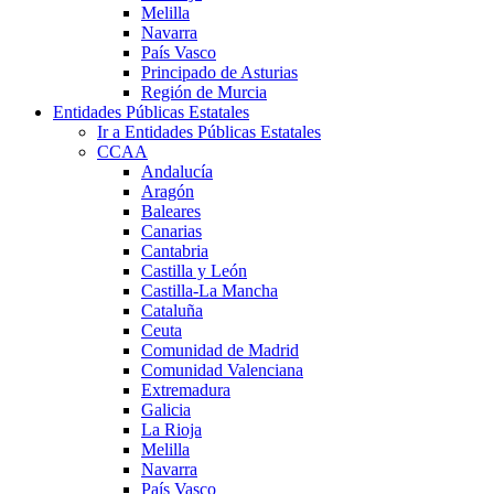
Melilla
Navarra
País Vasco
Principado de Asturias
Región de Murcia
Entidades Públicas Estatales
Ir a Entidades Públicas Estatales
CCAA
Andalucía
Aragón
Baleares
Canarias
Cantabria
Castilla y León
Castilla-La Mancha
Cataluña
Ceuta
Comunidad de Madrid
Comunidad Valenciana
Extremadura
Galicia
La Rioja
Melilla
Navarra
País Vasco