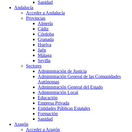
Sanidad
Andalucía
Acceder a Andalucía
Provincias
Almería
Cádiz
Córdoba
Granada
Huelva
Jaén
Málaga
Sevilla
Sectores
Administración de Justicia
Administración General de las Comunidades
Autónomas
Administración General del Estado
Administración Local
Educación
Empresa Privada
Entidades Públicas Estatales
Formación
Sanidad
Aragón
Acceder a Aragón