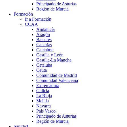
Principado de Asturias
Región de Murcia
Formación
Ir a Formación
CCAA
Andalucía
Aragón
Baleares
Canarias
Cantabria
Castilla y León
Castilla-La Mancha
Cataluña
Ceuta
Comunidad de Madrid
Comunidad Valenciana
Extremadura
Galicia
La Rioja
Melilla
Navarra
País Vasco
Principado de Asturias
Región de Murcia
Sanidad