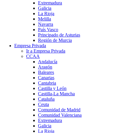
Extremadura
Galicia
La Rioja
Melilla
Navarra
País Vasco
Principado de Asturias
Región de Murcia
Empresa Privada
Ir a Empresa Privada
CCAA
Andalucía
Aragón
Baleares
Canarias
Cantabria
Castilla y León
Castilla-La Mancha
Cataluña
Ceuta
Comunidad de Madrid
Comunidad Valenciana
Extremadura
Galicia
La Rioja