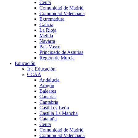
Ceuta
Comunidad de Madrid
Comunidad Valenciana
Extremadura
Galicia
La Rioja
Melilla
Navarra
País Vasco
Principado de Asturias
Región de Murcia
Educación
Ir a Educación
CCAA
Andalucía
Aragón
Baleares
Canarias
Cantabria
Castilla y León
Castilla-La Mancha
Cataluña
Ceuta
Comunidad de Madrid
Comunidad Valenciana