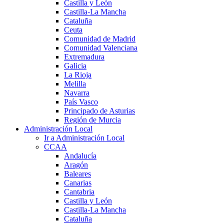
Castilla y León
Castilla-La Mancha
Cataluña
Ceuta
Comunidad de Madrid
Comunidad Valenciana
Extremadura
Galicia
La Rioja
Melilla
Navarra
País Vasco
Principado de Asturias
Región de Murcia
Administración Local
Ir a Administración Local
CCAA
Andalucía
Aragón
Baleares
Canarias
Cantabria
Castilla y León
Castilla-La Mancha
Cataluña