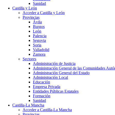
Sanidad
Castilla y León
Acceder a Castilla y León
Provincias
Ávila
Burgos
León
Palencia
Segovia
Soria
Valladolid
Zamora
Sectores
Administración de Justicia
Administración General de las Comunidades Aut
Administración General del Estado
Administración Local
Educación
Empresa Privada
Entidades Públicas Estatales
Formación
Sanidad
Castilla-La Mancha
Acceder a Castilla-La Mancha
Provincias