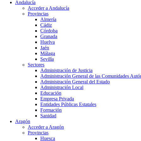
Andalucía
Acceder a Andalucía
Provincias
Almería
Cádiz
Córdoba
Granada
Huelva
Jaén
Málaga
Sevilla
Sectores
Administración de Justicia
Administración General de las Comunidades Aut
Administración General del Estado
Administración Local
Educación
Empresa Privada
Entidades Públicas Estatales
Formación
Sanidad
Aragón
Acceder a Aragón
Provincias
Huesca