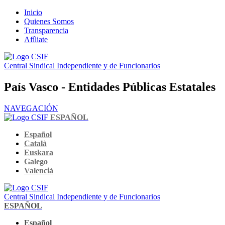
Inicio
Quienes Somos
Transparencia
Afíliate
Central Sindical Independiente y de Funcionarios
País Vasco - Entidades Públicas Estatales
NAVEGACIÓN
ESPAÑOL
Español
Català
Euskara
Galego
Valencià
Central Sindical Independiente y de Funcionarios
ESPAÑOL
Español