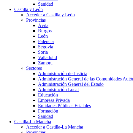
Sanidad
Castilla y León
Acceder a Castilla y León
Provincias
Ávila
Burgos
León
Palencia
Segovia
Soria
Valladolid
Zamora
Sectores
Administración de Justicia
Administración General de las Comunidades Aut
Administración General del Estado
Administración Local
Educación
Empresa Privada
Entidades Públicas Estatales
Formación
Sanidad
Castilla-La Mancha
Acceder a Castilla-La Mancha
Provincias