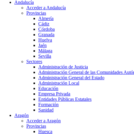
Andalucía
Acceder a Andalucía
Provincias
Almería
Cádiz
Córdoba
Granada
Huelva
Jaén
Málaga
Sevilla
Sectores
Administración de Justicia
Administración General de las Comunidades Aut
Administración General del Estado
Administración Local
Educación
Empresa Privada
Entidades Públicas Estatales
Formación
Sanidad
Aragón
Acceder a Aragón
Provincias
Huesca