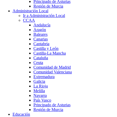
Principado de Asturias
Región de Murcia
Administración Local
Ir a Administración Local
CCAA
Andalucía
Aragón
Baleares
Canarias
Cantabria
Castilla y León
Castilla-La Mancha
Cataluña
Ceuta
Comunidad de Madrid
Comunidad Valenciana
Extremadura
Galicia
La Rioja
Melilla
Navarra
País Vasco
Principado de Asturias
Región de Murcia
Educación