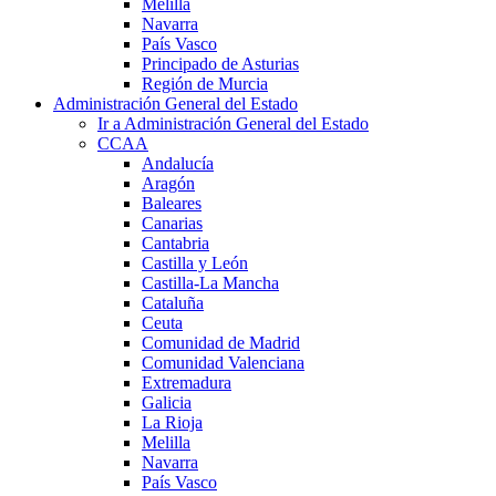
Melilla
Navarra
País Vasco
Principado de Asturias
Región de Murcia
Administración General del Estado
Ir a Administración General del Estado
CCAA
Andalucía
Aragón
Baleares
Canarias
Cantabria
Castilla y León
Castilla-La Mancha
Cataluña
Ceuta
Comunidad de Madrid
Comunidad Valenciana
Extremadura
Galicia
La Rioja
Melilla
Navarra
País Vasco