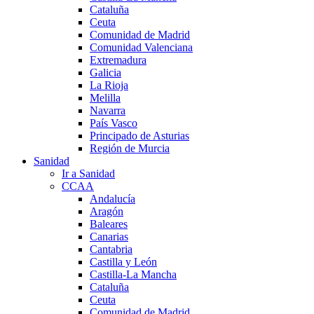
Cataluña
Ceuta
Comunidad de Madrid
Comunidad Valenciana
Extremadura
Galicia
La Rioja
Melilla
Navarra
País Vasco
Principado de Asturias
Región de Murcia
Sanidad
Ir a Sanidad
CCAA
Andalucía
Aragón
Baleares
Canarias
Cantabria
Castilla y León
Castilla-La Mancha
Cataluña
Ceuta
Comunidad de Madrid