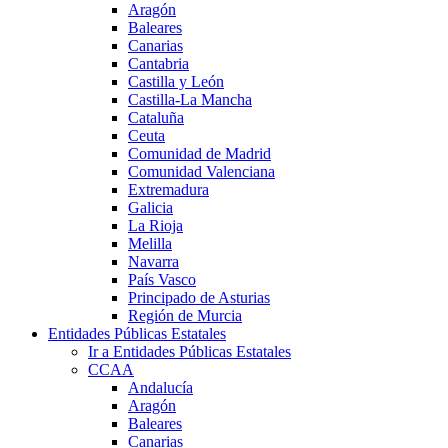
Aragón
Baleares
Canarias
Cantabria
Castilla y León
Castilla-La Mancha
Cataluña
Ceuta
Comunidad de Madrid
Comunidad Valenciana
Extremadura
Galicia
La Rioja
Melilla
Navarra
País Vasco
Principado de Asturias
Región de Murcia
Entidades Públicas Estatales
Ir a Entidades Públicas Estatales
CCAA
Andalucía
Aragón
Baleares
Canarias