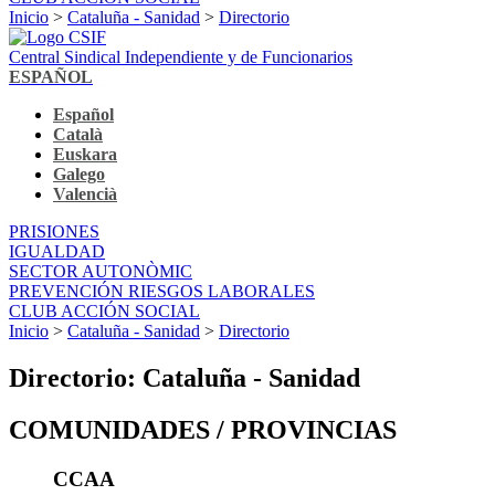
Inicio
>
Cataluña - Sanidad
>
Directorio
Central Sindical Independiente y de Funcionarios
ESPAÑOL
Español
Català
Euskara
Galego
Valencià
PRISIONES
IGUALDAD
SECTOR AUTONÒMIC
PREVENCIÓN RIESGOS LABORALES
CLUB ACCIÓN SOCIAL
Inicio
>
Cataluña - Sanidad
>
Directorio
Directorio: Cataluña - Sanidad
COMUNIDADES / PROVINCIAS
CCAA