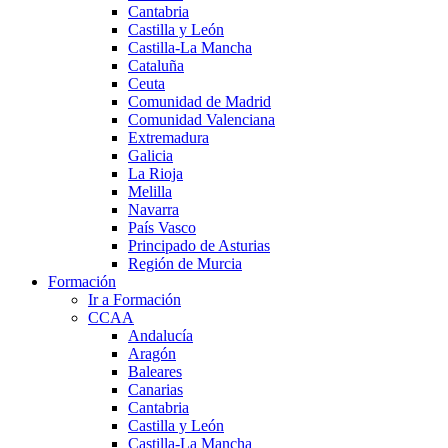
Cantabria
Castilla y León
Castilla-La Mancha
Cataluña
Ceuta
Comunidad de Madrid
Comunidad Valenciana
Extremadura
Galicia
La Rioja
Melilla
Navarra
País Vasco
Principado de Asturias
Región de Murcia
Formación
Ir a Formación
CCAA
Andalucía
Aragón
Baleares
Canarias
Cantabria
Castilla y León
Castilla-La Mancha