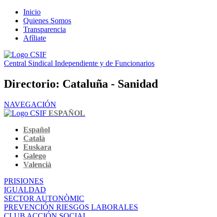
Inicio
Quienes Somos
Transparencia
Afíliate
Central Sindical Independiente y de Funcionarios
Directorio: Cataluña - Sanidad
NAVEGACIÓN
ESPAÑOL
Español
Català
Euskara
Galego
Valencià
PRISIONES
IGUALDAD
SECTOR AUTONÒMIC
PREVENCIÓN RIESGOS LABORALES
CLUB ACCIÓN SOCIAL