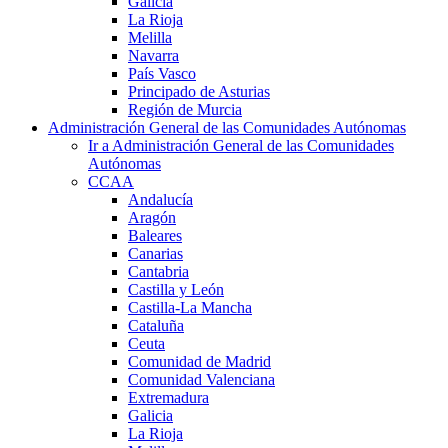
Galicia
La Rioja
Melilla
Navarra
País Vasco
Principado de Asturias
Región de Murcia
Administración General de las Comunidades Autónomas
Ir a Administración General de las Comunidades
Autónomas
CCAA
Andalucía
Aragón
Baleares
Canarias
Cantabria
Castilla y León
Castilla-La Mancha
Cataluña
Ceuta
Comunidad de Madrid
Comunidad Valenciana
Extremadura
Galicia
La Rioja