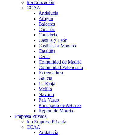
Ir a Educación
CCAA
Andalucía
Aragón
Baleares
Canarias
Cantabria
Castilla y León
Castilla-La Mancha
Cataluña
Ceuta
Comunidad de Madrid
Comunidad Valenciana
Extremadura
Galicia
La Rioja
Melilla
Navarra
País Vasco
Principado de Asturias
Región de Murcia
Empresa Privada
Ir a Empresa Privada
CCAA
Andalucía