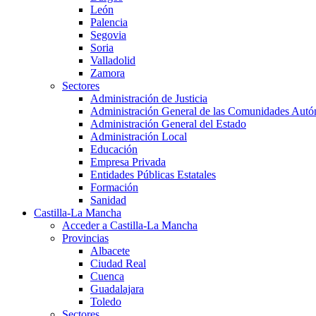
León
Palencia
Segovia
Soria
Valladolid
Zamora
Sectores
Administración de Justicia
Administración General de las Comunidades Aut
Administración General del Estado
Administración Local
Educación
Empresa Privada
Entidades Públicas Estatales
Formación
Sanidad
Castilla-La Mancha
Acceder a Castilla-La Mancha
Provincias
Albacete
Ciudad Real
Cuenca
Guadalajara
Toledo
Sectores