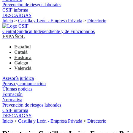
Prevención de riesgos laborales
CSIF informa
DESCARGAS
Inicio
>
Castilla y León - Empresa Privada
>
Directorio
Central Sindical Independiente y de Funcionarios
ESPAÑOL
Español
Català
Euskara
Galego
Valencià
Asesoría jurídica
Prensa y comunicación
Últimas noticias
Formación
Normativa
Prevención de riesgos laborales
CSIF informa
DESCARGAS
Inicio
>
Castilla y León - Empresa Privada
>
Directorio