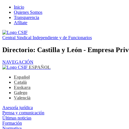
Inicio
Quienes Somos
Transparencia
Afíliate
Central Sindical Independiente y de Funcionarios
Directorio: Castilla y León - Empresa Pri
NAVEGACIÓN
ESPAÑOL
Español
Català
Euskara
Galego
Valencià
Asesoría jurídica
Prensa y comunicación
Últimas noticias
Formación
Normativa