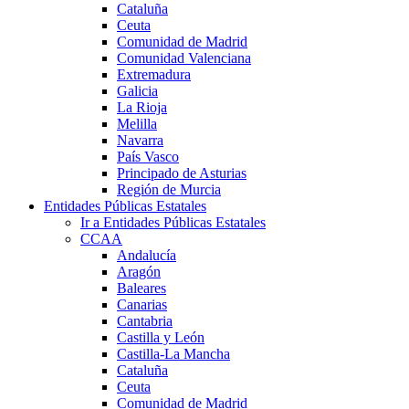
Cataluña
Ceuta
Comunidad de Madrid
Comunidad Valenciana
Extremadura
Galicia
La Rioja
Melilla
Navarra
País Vasco
Principado de Asturias
Región de Murcia
Entidades Públicas Estatales
Ir a Entidades Públicas Estatales
CCAA
Andalucía
Aragón
Baleares
Canarias
Cantabria
Castilla y León
Castilla-La Mancha
Cataluña
Ceuta
Comunidad de Madrid