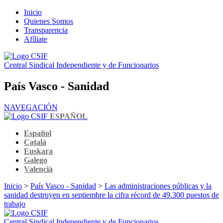
Inicio
Quienes Somos
Transparencia
Afíliate
Central Sindical Independiente y de Funcionarios
País Vasco - Sanidad
NAVEGACIÓN
ESPAÑOL
Español
Català
Euskara
Galego
Valencià
Inicio
>
País Vasco - Sanidad
>
Las administraciones públicas y la
sanidad destruyen en septiembre la cifra récord de 49.300 puestos de
trabajo
Central Sindical Independiente y de Funcionarios