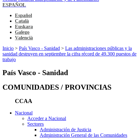
ESPAÑOL
Español
Català
Euskara
Galego
Valencià
Inicio
>
País Vasco - Sanidad
>
Las administraciones públicas y la
sanidad destruyen en septiembre la cifra récord de 49.300 puestos de
trabajo
País Vasco - Sanidad
COMUNIDADES / PROVINCIAS
CCAA
Nacional
Acceder a Nacional
Sectores
Administración de Justicia
Administración General de las Comunidades