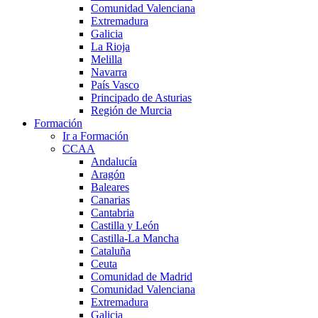
Comunidad Valenciana
Extremadura
Galicia
La Rioja
Melilla
Navarra
País Vasco
Principado de Asturias
Región de Murcia
Formación
Ir a Formación
CCAA
Andalucía
Aragón
Baleares
Canarias
Cantabria
Castilla y León
Castilla-La Mancha
Cataluña
Ceuta
Comunidad de Madrid
Comunidad Valenciana
Extremadura
Galicia