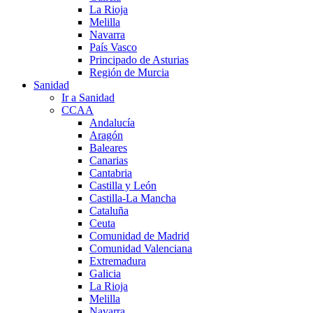
La Rioja
Melilla
Navarra
País Vasco
Principado de Asturias
Región de Murcia
Sanidad
Ir a Sanidad
CCAA
Andalucía
Aragón
Baleares
Canarias
Cantabria
Castilla y León
Castilla-La Mancha
Cataluña
Ceuta
Comunidad de Madrid
Comunidad Valenciana
Extremadura
Galicia
La Rioja
Melilla
Navarra