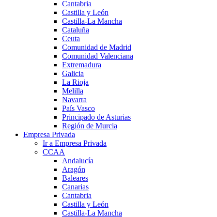
Cantabria
Castilla y León
Castilla-La Mancha
Cataluña
Ceuta
Comunidad de Madrid
Comunidad Valenciana
Extremadura
Galicia
La Rioja
Melilla
Navarra
País Vasco
Principado de Asturias
Región de Murcia
Empresa Privada
Ir a Empresa Privada
CCAA
Andalucía
Aragón
Baleares
Canarias
Cantabria
Castilla y León
Castilla-La Mancha