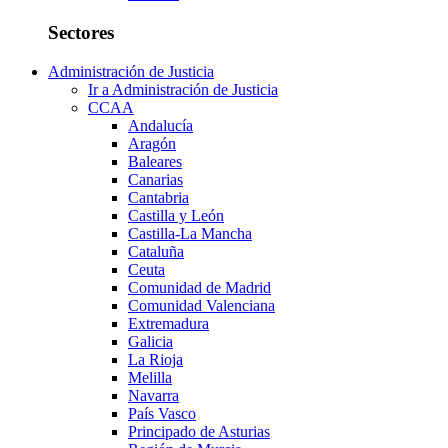
Sectores
Administración de Justicia
Ir a Administración de Justicia
CCAA
Andalucía
Aragón
Baleares
Canarias
Cantabria
Castilla y León
Castilla-La Mancha
Cataluña
Ceuta
Comunidad de Madrid
Comunidad Valenciana
Extremadura
Galicia
La Rioja
Melilla
Navarra
País Vasco
Principado de Asturias