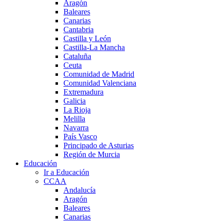
Aragón
Baleares
Canarias
Cantabria
Castilla y León
Castilla-La Mancha
Cataluña
Ceuta
Comunidad de Madrid
Comunidad Valenciana
Extremadura
Galicia
La Rioja
Melilla
Navarra
País Vasco
Principado de Asturias
Región de Murcia
Educación
Ir a Educación
CCAA
Andalucía
Aragón
Baleares
Canarias