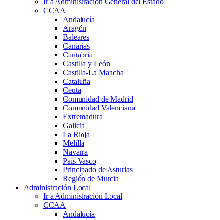
Ir a Administración General del Estado
CCAA
Andalucía
Aragón
Baleares
Canarias
Cantabria
Castilla y León
Castilla-La Mancha
Cataluña
Ceuta
Comunidad de Madrid
Comunidad Valenciana
Extremadura
Galicia
La Rioja
Melilla
Navarra
País Vasco
Principado de Asturias
Región de Murcia
Administración Local
Ir a Administración Local
CCAA
Andalucía