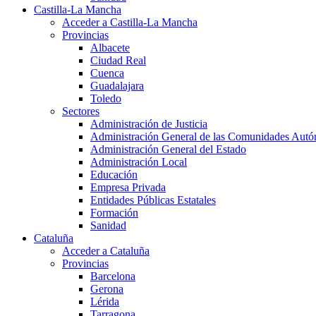
Castilla-La Mancha
Acceder a Castilla-La Mancha
Provincias
Albacete
Ciudad Real
Cuenca
Guadalajara
Toledo
Sectores
Administración de Justicia
Administración General de las Comunidades Aut
Administración General del Estado
Administración Local
Educación
Empresa Privada
Entidades Públicas Estatales
Formación
Sanidad
Cataluña
Acceder a Cataluña
Provincias
Barcelona
Gerona
Lérida
Tarragona