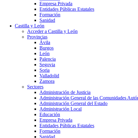
Empresa Privada
Entidades Públicas Estatales
Formación
Sanidad
Castilla y León
Acceder a Castilla y León
Provincias
Ávila
Burgos
León
Palencia
Segovia
Soria
Valladolid
Zamora
Sectores
Administración de Justicia
Administración General de las Comunidades Aut
Administración General del Estado
Administración Local
Educación
Empresa Privada
Entidades Públicas Estatales
Formación
Sanidad