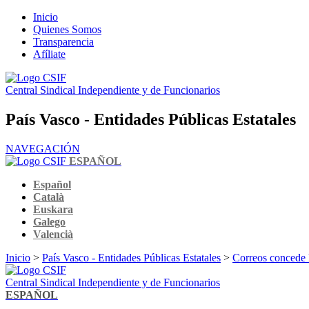
Inicio
Quienes Somos
Transparencia
Afíliate
Central Sindical Independiente y de Funcionarios
País Vasco - Entidades Públicas Estatales
NAVEGACIÓN
ESPAÑOL
Español
Català
Euskara
Galego
Valencià
Inicio
>
País Vasco - Entidades Públicas Estatales
>
Correos concede l
Central Sindical Independiente y de Funcionarios
ESPAÑOL