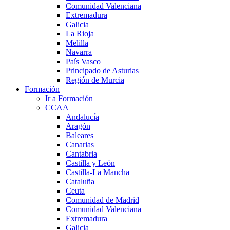
Comunidad Valenciana
Extremadura
Galicia
La Rioja
Melilla
Navarra
País Vasco
Principado de Asturias
Región de Murcia
Formación
Ir a Formación
CCAA
Andalucía
Aragón
Baleares
Canarias
Cantabria
Castilla y León
Castilla-La Mancha
Cataluña
Ceuta
Comunidad de Madrid
Comunidad Valenciana
Extremadura
Galicia