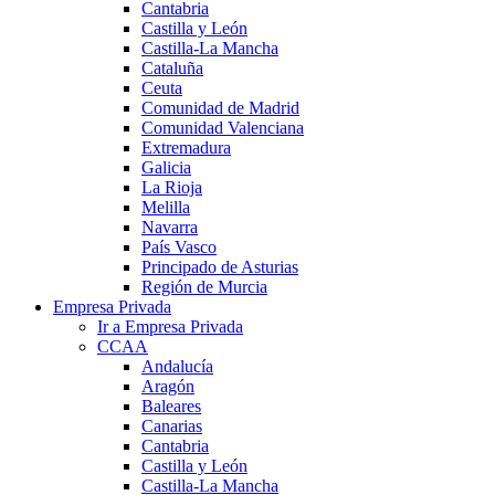
Cantabria
Castilla y León
Castilla-La Mancha
Cataluña
Ceuta
Comunidad de Madrid
Comunidad Valenciana
Extremadura
Galicia
La Rioja
Melilla
Navarra
País Vasco
Principado de Asturias
Región de Murcia
Empresa Privada
Ir a Empresa Privada
CCAA
Andalucía
Aragón
Baleares
Canarias
Cantabria
Castilla y León
Castilla-La Mancha