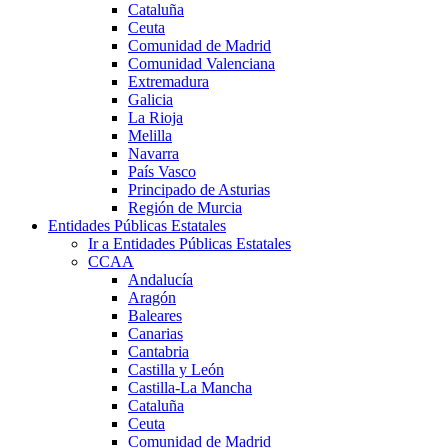
Cataluña
Ceuta
Comunidad de Madrid
Comunidad Valenciana
Extremadura
Galicia
La Rioja
Melilla
Navarra
País Vasco
Principado de Asturias
Región de Murcia
Entidades Públicas Estatales
Ir a Entidades Públicas Estatales
CCAA
Andalucía
Aragón
Baleares
Canarias
Cantabria
Castilla y León
Castilla-La Mancha
Cataluña
Ceuta
Comunidad de Madrid