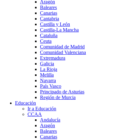
Aragón
Baleares
Canarias
Cantabria
Castilla y León
Castilla-La Mancha
Cataluña
Ceuta
Comunidad de Madrid
Comunidad Valenciana
Extremadura
Galicia
La Rioja
Melilla
Navarra
País Vasco
Principado de Asturias
Región de Murcia
Educación
Ir a Educación
CCAA
Andalucía
Aragón
Baleares
Canarias