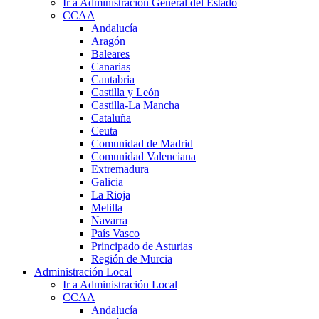
Ir a Administración General del Estado
CCAA
Andalucía
Aragón
Baleares
Canarias
Cantabria
Castilla y León
Castilla-La Mancha
Cataluña
Ceuta
Comunidad de Madrid
Comunidad Valenciana
Extremadura
Galicia
La Rioja
Melilla
Navarra
País Vasco
Principado de Asturias
Región de Murcia
Administración Local
Ir a Administración Local
CCAA
Andalucía