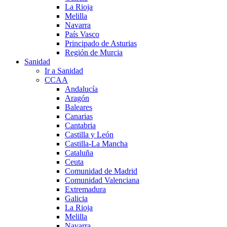
La Rioja
Melilla
Navarra
País Vasco
Principado de Asturias
Región de Murcia
Sanidad
Ir a Sanidad
CCAA
Andalucía
Aragón
Baleares
Canarias
Cantabria
Castilla y León
Castilla-La Mancha
Cataluña
Ceuta
Comunidad de Madrid
Comunidad Valenciana
Extremadura
Galicia
La Rioja
Melilla
Navarra