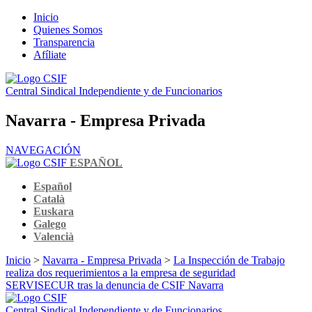
Inicio
Quienes Somos
Transparencia
Afíliate
Central Sindical Independiente y de Funcionarios
Navarra - Empresa Privada
NAVEGACIÓN
ESPAÑOL
Español
Català
Euskara
Galego
Valencià
Inicio
>
Navarra - Empresa Privada
>
La Inspección de Trabajo
realiza dos requerimientos a la empresa de seguridad
SERVISECUR tras la denuncia de CSIF Navarra
Central Sindical Independiente y de Funcionarios