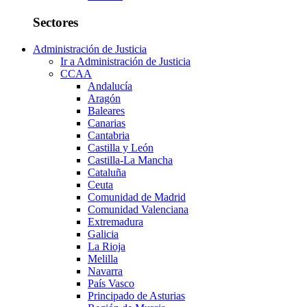
Sectores
Administración de Justicia
Ir a Administración de Justicia
CCAA
Andalucía
Aragón
Baleares
Canarias
Cantabria
Castilla y León
Castilla-La Mancha
Cataluña
Ceuta
Comunidad de Madrid
Comunidad Valenciana
Extremadura
Galicia
La Rioja
Melilla
Navarra
País Vasco
Principado de Asturias