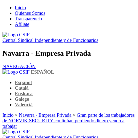
Inicio
Quienes Somos
Transparencia
Afíliate
Central Sindical Independiente y de Funcionarios
Navarra - Empresa Privada
NAVEGACIÓN
ESPAÑOL
Español
Català
Euskara
Galego
Valencià
Inicio
>
Navarra - Empresa Privada
>
Gran parte de los trabajadores
de NORVIK SECURITY continúan perdiendo dinero yendo a
trabajar
Central Sindical Independiente y de Funcionarios