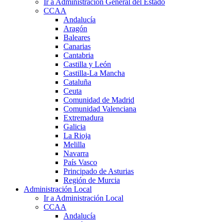
Ir a Administración General del Estado
CCAA
Andalucía
Aragón
Baleares
Canarias
Cantabria
Castilla y León
Castilla-La Mancha
Cataluña
Ceuta
Comunidad de Madrid
Comunidad Valenciana
Extremadura
Galicia
La Rioja
Melilla
Navarra
País Vasco
Principado de Asturias
Región de Murcia
Administración Local
Ir a Administración Local
CCAA
Andalucía