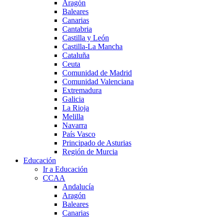
Aragón
Baleares
Canarias
Cantabria
Castilla y León
Castilla-La Mancha
Cataluña
Ceuta
Comunidad de Madrid
Comunidad Valenciana
Extremadura
Galicia
La Rioja
Melilla
Navarra
País Vasco
Principado de Asturias
Región de Murcia
Educación
Ir a Educación
CCAA
Andalucía
Aragón
Baleares
Canarias