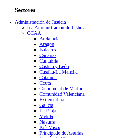
Sectores
Administración de Justicia
Ir a Administración de Justicia
CCAA
Andalucía
Aragón
Baleares
Canarias
Cantabria
Castilla y León
Castilla-La Mancha
Cataluña
Ceuta
Comunidad de Madrid
Comunidad Valenciana
Extremadura
Galicia
La Rioja
Melilla
Navarra
País Vasco
Principado de Asturias