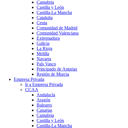
Cantabria
Castilla y León
Castilla-La Mancha
Cataluña
Ceuta
Comunidad de Madrid
Comunidad Valenciana
Extremadura
Galicia
La Rioja
Melilla
Navarra
País Vasco
Principado de Asturias
Región de Murcia
Empresa Privada
Ir a Empresa Privada
CCAA
Andalucía
Aragón
Baleares
Canarias
Cantabria
Castilla y León
Castilla-La Mancha