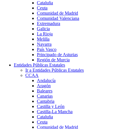
Cataluña
Ceuta
Comunidad de Madrid
Comunidad Valenciana
Extremadura
Galicia
La Rioja
Melilla
Navarra
País Vasco
Principado de Asturias
Región de Murcia
Entidades Públicas Estatales
Ir a Entidades Públicas Estatales
CCAA
Andalucía
Aragón
Baleares
Canarias
Cantabria
Castilla y León
Castilla-La Mancha
Cataluña
Ceuta
Comunidad de Madrid