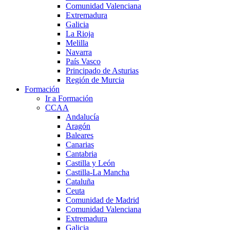
Comunidad Valenciana
Extremadura
Galicia
La Rioja
Melilla
Navarra
País Vasco
Principado de Asturias
Región de Murcia
Formación
Ir a Formación
CCAA
Andalucía
Aragón
Baleares
Canarias
Cantabria
Castilla y León
Castilla-La Mancha
Cataluña
Ceuta
Comunidad de Madrid
Comunidad Valenciana
Extremadura
Galicia