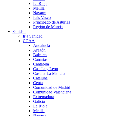
La Rioja
Melilla
Navarra
País Vasco
Principado de Asturias
Región de Murcia
Sanidad
Ir a Sanidad
CCAA
Andalucía
Aragón
Baleares
Canarias
Cantabria
Castilla y León
Castilla-La Mancha
Cataluña
Ceuta
Comunidad de Madrid
Comunidad Valenciana
Extremadura
Galicia
La Rioja
Melilla
Navarra